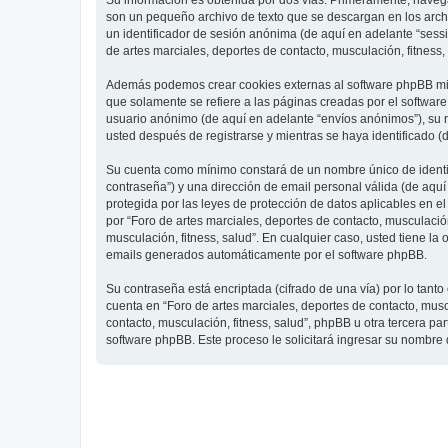
Su información es obtenida por dos vías. Primeramente, navegar
son un pequeño archivo de texto que se descargan en los archi
un identificador de sesión anónima (de aquí en adelante “ses
de artes marciales, deportes de contacto, musculación, fitness,
Además podemos crear cookies externas al software phpBB mien
que solamente se refiere a las páginas creadas por el softwar
usuario anónimo (de aquí en adelante “envíos anónimos”), su re
usted después de registrarse y mientras se haya identificado (
Su cuenta como mínimo constará de un nombre único de identifi
contraseña”) y una dirección de email personal válida (de aquí 
protegida por las leyes de protección de datos aplicables en e
por “Foro de artes marciales, deportes de contacto, musculación,
musculación, fitness, salud”. En cualquier caso, usted tiene l
emails generados automáticamente por el software phpBB.
Su contraseña está encriptada (cifrado de una vía) por lo tan
cuenta en “Foro de artes marciales, deportes de contacto, mus
contacto, musculación, fitness, salud”, phpBB u otra tercera pa
software phpBB. Este proceso le solicitará ingresar su nombre