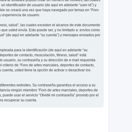
 hará al software phpBB crear un número de cookies, las cuales
 identificador de usuario (de aquí en adelante “user-id”) y
ookie se creará una vez que haya navegado por temas en “Foro
su experiencia de usuario.
ness, salud”, las cuales exceden el alcance de este documento
que usted envía. Esto puede ser, y no limitado a: envíos como
lud” (de aquí en adelante “su cuenta”) y mensajes enviados por
pleada para la identificación (de aquí en adelante “su
deportes de contacto, musculación, fitness, salud” está
de usuario, su contraseña y su dirección de e-mail requerida
l criterio de “Foro de artes marciales, deportes de contacto,
cuenta, usted tiene la opción de activar o desactivar los
diferentes websites. Su contraseña garantiza el acceso a su
nstancia ningún miembro “Foro de artes marciales, deportes de
, puede usar el servicio “Olvidé mi contraseña” provisto por el
ra recuperar su cuenta.