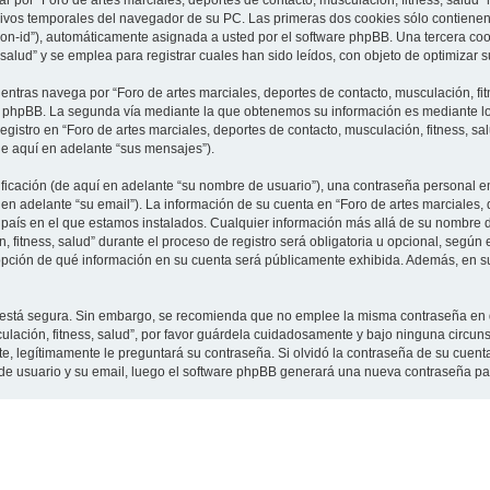
 por “Foro de artes marciales, deportes de contacto, musculación, fitness, salud”
vos temporales del navegador de su PC. Las primeras dos cookies sólo contienen un
sion-id”), automáticamente asignada a usted por el software phpBB. Una tercera c
 salud” y se emplea para registrar cuales han sido leídos, con objeto de optimizar 
tras navega por “Foro de artes marciales, deportes de contacto, musculación, fit
e phpBB. La segunda vía mediante la que obtenemos su información es mediante lo 
gistro en “Foro de artes marciales, deportes de contacto, musculación, fitness, sa
de aquí en adelante “sus mensajes”).
cación (de aquí en adelante “su nombre de usuario”), una contraseña personal em
en adelante “su email”). La información de su cuenta en “Foro de artes marciales, 
l país en el que estamos instalados. Cualquier información más allá de su nombre 
 fitness, salud” durante el proceso de registro será obligatoria u opcional, según e
a opción de qué información en su cuenta será públicamente exhibida. Además, en su 
to está segura. Sin embargo, se recomienda que no emplee la misma contraseña en 
culación, fitness, salud”, por favor guárdela cuidadosamente y bajo ninguna circu
rte, legítimamente le preguntará su contraseña. Si olvidó la contraseña de su cuenta
 de usuario y su email, luego el software phpBB generará una nueva contraseña pa