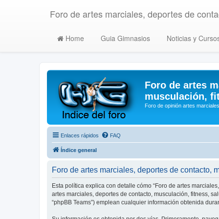
Foro de artes marciales, deportes de contac
Home
Guia Gimnasios
Noticias y Curso
Foro de artes m
musculación, fi
Foro de opinión artes marciales
Enlaces rápidos
FAQ
Índice general
Foro de artes marciales, deportes de contacto, mu
Esta política explica con detalle cómo “Foro de artes marciales
artes marciales, deportes de contacto, musculación, fitness, s
“phpBB Teams”) emplean cualquier información obtenida durant