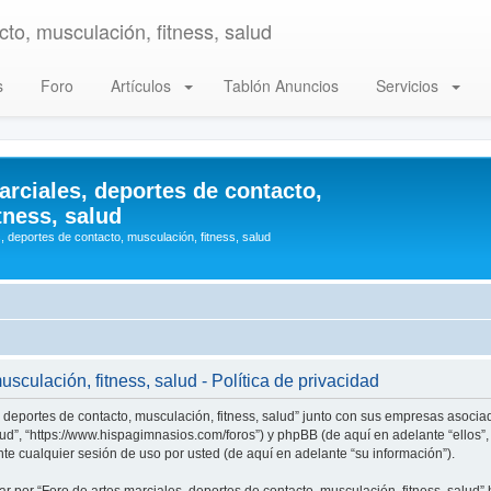
to, musculación, fitness, salud
s
Foro
Artículos
Tablón Anuncios
Servicios
arciales, deportes de contacto,
tness, salud
, deportes de contacto, musculación, fitness, salud
sculación, fitness, salud - Política de privacidad
, deportes de contacto, musculación, fitness, salud” junto con sus empresas asociad
alud”, “https://www.hispagimnasios.com/foros”) y phpBB (de aquí en adelante “ellos
e cualquier sesión de uso por usted (de aquí en adelante “su información”).