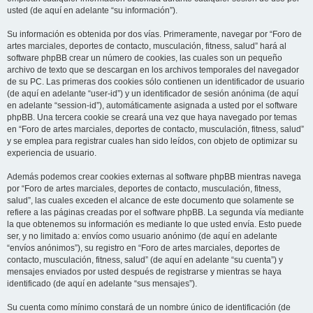
usted (de aquí en adelante “su información”).
Su información es obtenida por dos vías. Primeramente, navegar por “Foro de
artes marciales, deportes de contacto, musculación, fitness, salud” hará al
software phpBB crear un número de cookies, las cuales son un pequeño
archivo de texto que se descargan en los archivos temporales del navegador
de su PC. Las primeras dos cookies sólo contienen un identificador de usuario
(de aquí en adelante “user-id”) y un identificador de sesión anónima (de aquí
en adelante “session-id”), automáticamente asignada a usted por el software
phpBB. Una tercera cookie se creará una vez que haya navegado por temas
en “Foro de artes marciales, deportes de contacto, musculación, fitness, salud”
y se emplea para registrar cuales han sido leídos, con objeto de optimizar su
experiencia de usuario.
Además podemos crear cookies externas al software phpBB mientras navega
por “Foro de artes marciales, deportes de contacto, musculación, fitness,
salud”, las cuales exceden el alcance de este documento que solamente se
refiere a las páginas creadas por el software phpBB. La segunda vía mediante
la que obtenemos su información es mediante lo que usted envía. Esto puede
ser, y no limitado a: envíos como usuario anónimo (de aquí en adelante
“envíos anónimos”), su registro en “Foro de artes marciales, deportes de
contacto, musculación, fitness, salud” (de aquí en adelante “su cuenta”) y
mensajes enviados por usted después de registrarse y mientras se haya
identificado (de aquí en adelante “sus mensajes”).
Su cuenta como mínimo constará de un nombre único de identificación (de