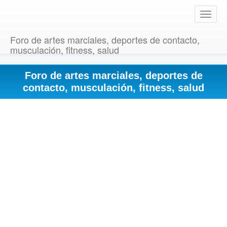
T
o
g
Foro de artes marciales, deportes de contacto,
g
musculación, fitness, salud
l
e
Foro de artes marciales, deportes de
n
a
contacto, musculación, fitness, salud
v
i
g
a
t
i
o
n