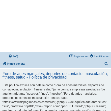
FAQ
Registrarse
Identificarse
B
Índice general
u
Foro de artes marciales, deportes de contacto, musculación,
s
fitness, salud - Política de privacidad
c
Esta política explica con detalle cómo “Foro de artes marciales, deportes de
a
contacto, musculación, fitness, salud” junto con sus empresas asociadas (de
r
aquí en adelante “nosotros”, “nos”, “nuestro”, “Foro de artes marciales,
deportes de contacto, musculación, fitness, salud”,
“https://www.hispagimnasios.com/foros”) y phpBB (de aquí en adelante “ellos”,
“sus”, “software phpBB”, “www.phpbb.com”, “phpBB Limited”, “phpBB Teams”)
emplean cualquier información obtenida durante cualquier sesión de uso por