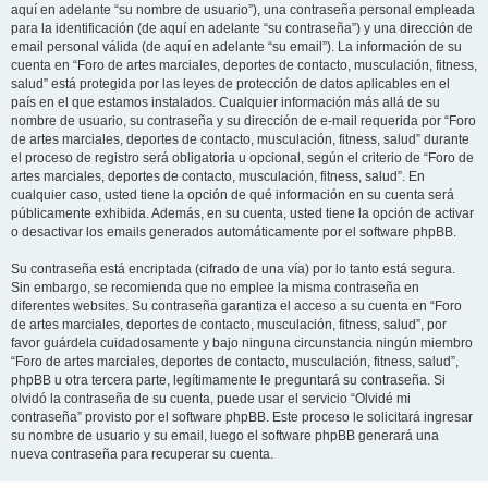
aquí en adelante “su nombre de usuario”), una contraseña personal empleada
para la identificación (de aquí en adelante “su contraseña”) y una dirección de
email personal válida (de aquí en adelante “su email”). La información de su
cuenta en “Foro de artes marciales, deportes de contacto, musculación, fitness,
salud” está protegida por las leyes de protección de datos aplicables en el
país en el que estamos instalados. Cualquier información más allá de su
nombre de usuario, su contraseña y su dirección de e-mail requerida por “Foro
de artes marciales, deportes de contacto, musculación, fitness, salud” durante
el proceso de registro será obligatoria u opcional, según el criterio de “Foro de
artes marciales, deportes de contacto, musculación, fitness, salud”. En
cualquier caso, usted tiene la opción de qué información en su cuenta será
públicamente exhibida. Además, en su cuenta, usted tiene la opción de activar
o desactivar los emails generados automáticamente por el software phpBB.
Su contraseña está encriptada (cifrado de una vía) por lo tanto está segura.
Sin embargo, se recomienda que no emplee la misma contraseña en
diferentes websites. Su contraseña garantiza el acceso a su cuenta en “Foro
de artes marciales, deportes de contacto, musculación, fitness, salud”, por
favor guárdela cuidadosamente y bajo ninguna circunstancia ningún miembro
“Foro de artes marciales, deportes de contacto, musculación, fitness, salud”,
phpBB u otra tercera parte, legítimamente le preguntará su contraseña. Si
olvidó la contraseña de su cuenta, puede usar el servicio “Olvidé mi
contraseña” provisto por el software phpBB. Este proceso le solicitará ingresar
su nombre de usuario y su email, luego el software phpBB generará una
nueva contraseña para recuperar su cuenta.