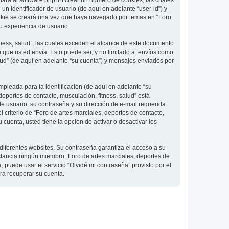
 hará al software phpBB crear un número de cookies, las cuales
 identificador de usuario (de aquí en adelante “user-id”) y
ookie se creará una vez que haya navegado por temas en “Foro
su experiencia de usuario.
ness, salud”, las cuales exceden el alcance de este documento
que usted envía. Esto puede ser, y no limitado a: envíos como
lud” (de aquí en adelante “su cuenta”) y mensajes enviados por
pleada para la identificación (de aquí en adelante “su
deportes de contacto, musculación, fitness, salud” está
de usuario, su contraseña y su dirección de e-mail requerida
l criterio de “Foro de artes marciales, deportes de contacto,
cuenta, usted tiene la opción de activar o desactivar los
diferentes websites. Su contraseña garantiza el acceso a su
nstancia ningún miembro “Foro de artes marciales, deportes de
, puede usar el servicio “Olvidé mi contraseña” provisto por el
ra recuperar su cuenta.