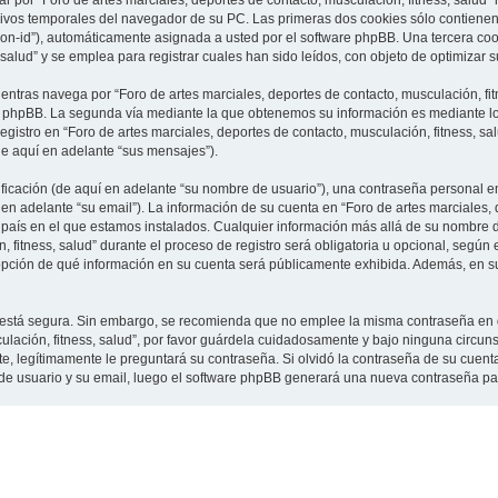
 por “Foro de artes marciales, deportes de contacto, musculación, fitness, salud”
vos temporales del navegador de su PC. Las primeras dos cookies sólo contienen un
sion-id”), automáticamente asignada a usted por el software phpBB. Una tercera c
 salud” y se emplea para registrar cuales han sido leídos, con objeto de optimizar 
tras navega por “Foro de artes marciales, deportes de contacto, musculación, fit
e phpBB. La segunda vía mediante la que obtenemos su información es mediante lo 
gistro en “Foro de artes marciales, deportes de contacto, musculación, fitness, sa
de aquí en adelante “sus mensajes”).
cación (de aquí en adelante “su nombre de usuario”), una contraseña personal em
en adelante “su email”). La información de su cuenta en “Foro de artes marciales, 
l país en el que estamos instalados. Cualquier información más allá de su nombre 
 fitness, salud” durante el proceso de registro será obligatoria u opcional, según e
a opción de qué información en su cuenta será públicamente exhibida. Además, en su 
to está segura. Sin embargo, se recomienda que no emplee la misma contraseña en 
culación, fitness, salud”, por favor guárdela cuidadosamente y bajo ninguna circu
rte, legítimamente le preguntará su contraseña. Si olvidó la contraseña de su cuenta
 de usuario y su email, luego el software phpBB generará una nueva contraseña pa