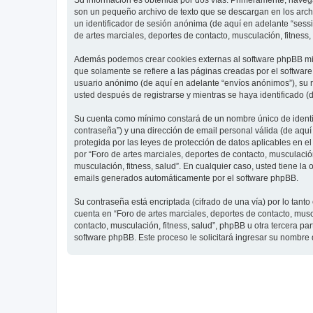
Su información es obtenida por dos vías. Primeramente, navegar
son un pequeño archivo de texto que se descargan en los archi
un identificador de sesión anónima (de aquí en adelante “ses
de artes marciales, deportes de contacto, musculación, fitness,
Además podemos crear cookies externas al software phpBB mien
que solamente se refiere a las páginas creadas por el softwar
usuario anónimo (de aquí en adelante “envíos anónimos”), su re
usted después de registrarse y mientras se haya identificado (
Su cuenta como mínimo constará de un nombre único de identifi
contraseña”) y una dirección de email personal válida (de aquí 
protegida por las leyes de protección de datos aplicables en e
por “Foro de artes marciales, deportes de contacto, musculación,
musculación, fitness, salud”. En cualquier caso, usted tiene l
emails generados automáticamente por el software phpBB.
Su contraseña está encriptada (cifrado de una vía) por lo tan
cuenta en “Foro de artes marciales, deportes de contacto, mus
contacto, musculación, fitness, salud”, phpBB u otra tercera pa
software phpBB. Este proceso le solicitará ingresar su nombre