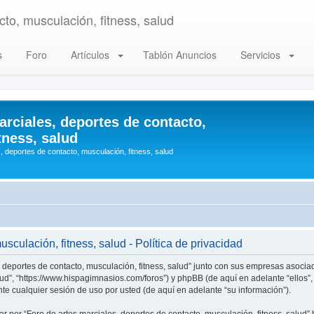
to, musculación, fitness, salud
s
Foro
Artículos
Tablón Anuncios
Servicios
arciales, deportes de contacto,
tness, salud
, deportes de contacto, musculación, fitness, salud
sculación, fitness, salud - Política de privacidad
, deportes de contacto, musculación, fitness, salud” junto con sus empresas asociad
alud”, “https://www.hispagimnasios.com/foros”) y phpBB (de aquí en adelante “ellos
e cualquier sesión de uso por usted (de aquí en adelante “su información”).