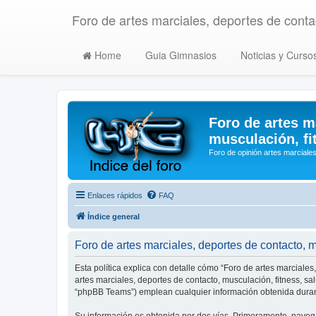
Foro de artes marciales, deportes de contac
Home
Guia Gimnasios
Noticias y Curso
Foro de artes m
musculación, fi
Foro de opinión artes marciales
Enlaces rápidos
FAQ
Índice general
Foro de artes marciales, deportes de contacto, mu
Esta política explica con detalle cómo “Foro de artes marciales
artes marciales, deportes de contacto, musculación, fitness, s
“phpBB Teams”) emplean cualquier información obtenida durant