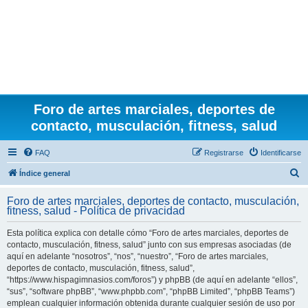
Foro de artes marciales, deportes de
contacto, musculación, fitness, salud
FAQ
Registrarse
Identificarse
B
Índice general
u
Foro de artes marciales, deportes de contacto, musculación,
s
fitness, salud - Política de privacidad
c
Esta política explica con detalle cómo “Foro de artes marciales, deportes de
a
contacto, musculación, fitness, salud” junto con sus empresas asociadas (de
r
aquí en adelante “nosotros”, “nos”, “nuestro”, “Foro de artes marciales,
deportes de contacto, musculación, fitness, salud”,
“https://www.hispagimnasios.com/foros”) y phpBB (de aquí en adelante “ellos”,
“sus”, “software phpBB”, “www.phpbb.com”, “phpBB Limited”, “phpBB Teams”)
emplean cualquier información obtenida durante cualquier sesión de uso por