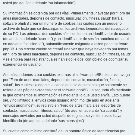
usted (de aquí en adelante “su información”).
Su información es obtenida por dos vías. Primeramente, navegar por “Foro de
artes marciales, deportes de contacto, musculación, fitness, salud” hará al
software phpBB crear un número de cookies, las cuales son un pequeño
archivo de texto que se descargan en los archivos temporales del navegador
de su PC. Las primeras dos cookies sólo contienen un identificador de usuario
(de aquí en adelante “user-id”) y un identificador de sesión anónima (de aquí
en adelante “session-id”), automáticamente asignada a usted por el software
phpBB. Una tercera cookie se creará una vez que haya navegado por temas
en “Foro de artes marciales, deportes de contacto, musculación, fitness, salud”
y se emplea para registrar cuales han sido leídos, con objeto de optimizar su
experiencia de usuario.
Además podemos crear cookies externas al software phpBB mientras navega
por “Foro de artes marciales, deportes de contacto, musculación, fitness,
salud”, las cuales exceden el alcance de este documento que solamente se
refiere a las páginas creadas por el software phpBB. La segunda vía mediante
la que obtenemos su información es mediante lo que usted envía. Esto puede
ser, y no limitado a: envíos como usuario anónimo (de aquí en adelante
“envíos anónimos”), su registro en “Foro de artes marciales, deportes de
contacto, musculación, fitness, salud” (de aquí en adelante “su cuenta”) y
mensajes enviados por usted después de registrarse y mientras se haya
identificado (de aquí en adelante “sus mensajes”).
Su cuenta como mínimo constará de un nombre único de identificación (de