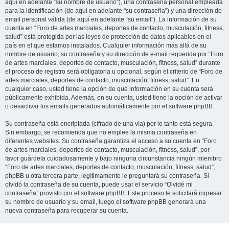
aquí en adelante “su nombre de usuario”), una contraseña personal empleada
para la identificación (de aquí en adelante “su contraseña”) y una dirección de
email personal válida (de aquí en adelante “su email”). La información de su
cuenta en “Foro de artes marciales, deportes de contacto, musculación, fitness,
salud” está protegida por las leyes de protección de datos aplicables en el
país en el que estamos instalados. Cualquier información más allá de su
nombre de usuario, su contraseña y su dirección de e-mail requerida por “Foro
de artes marciales, deportes de contacto, musculación, fitness, salud” durante
el proceso de registro será obligatoria u opcional, según el criterio de “Foro de
artes marciales, deportes de contacto, musculación, fitness, salud”. En
cualquier caso, usted tiene la opción de qué información en su cuenta será
públicamente exhibida. Además, en su cuenta, usted tiene la opción de activar
o desactivar los emails generados automáticamente por el software phpBB.
Su contraseña está encriptada (cifrado de una vía) por lo tanto está segura.
Sin embargo, se recomienda que no emplee la misma contraseña en
diferentes websites. Su contraseña garantiza el acceso a su cuenta en “Foro
de artes marciales, deportes de contacto, musculación, fitness, salud”, por
favor guárdela cuidadosamente y bajo ninguna circunstancia ningún miembro
“Foro de artes marciales, deportes de contacto, musculación, fitness, salud”,
phpBB u otra tercera parte, legítimamente le preguntará su contraseña. Si
olvidó la contraseña de su cuenta, puede usar el servicio “Olvidé mi
contraseña” provisto por el software phpBB. Este proceso le solicitará ingresar
su nombre de usuario y su email, luego el software phpBB generará una
nueva contraseña para recuperar su cuenta.