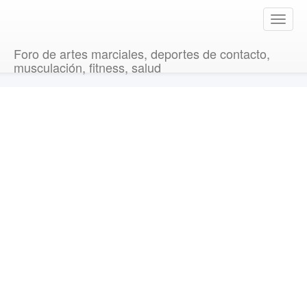
T
o
g
Foro de artes marciales, deportes de contacto,
g
musculación, fitness, salud
l
e
n
a
v
i
g
a
t
i
o
n