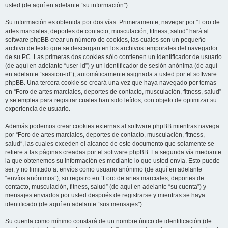
usted (de aquí en adelante “su información”).
Su información es obtenida por dos vías. Primeramente, navegar por “Foro de
artes marciales, deportes de contacto, musculación, fitness, salud” hará al
software phpBB crear un número de cookies, las cuales son un pequeño
archivo de texto que se descargan en los archivos temporales del navegador
de su PC. Las primeras dos cookies sólo contienen un identificador de usuario
(de aquí en adelante “user-id”) y un identificador de sesión anónima (de aquí
en adelante “session-id”), automáticamente asignada a usted por el software
phpBB. Una tercera cookie se creará una vez que haya navegado por temas
en “Foro de artes marciales, deportes de contacto, musculación, fitness, salud”
y se emplea para registrar cuales han sido leídos, con objeto de optimizar su
experiencia de usuario.
Además podemos crear cookies externas al software phpBB mientras navega
por “Foro de artes marciales, deportes de contacto, musculación, fitness,
salud”, las cuales exceden el alcance de este documento que solamente se
refiere a las páginas creadas por el software phpBB. La segunda vía mediante
la que obtenemos su información es mediante lo que usted envía. Esto puede
ser, y no limitado a: envíos como usuario anónimo (de aquí en adelante
“envíos anónimos”), su registro en “Foro de artes marciales, deportes de
contacto, musculación, fitness, salud” (de aquí en adelante “su cuenta”) y
mensajes enviados por usted después de registrarse y mientras se haya
identificado (de aquí en adelante “sus mensajes”).
Su cuenta como mínimo constará de un nombre único de identificación (de