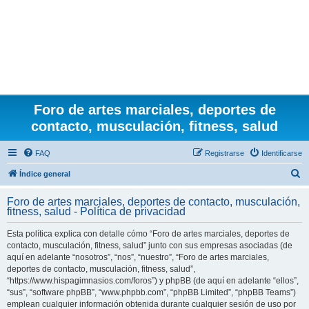
Foro de artes marciales, deportes de
contacto, musculación, fitness, salud
FAQ
Registrarse
Identificarse
B
Índice general
u
Foro de artes marciales, deportes de contacto, musculación,
s
fitness, salud - Política de privacidad
c
Esta política explica con detalle cómo “Foro de artes marciales, deportes de
a
contacto, musculación, fitness, salud” junto con sus empresas asociadas (de
r
aquí en adelante “nosotros”, “nos”, “nuestro”, “Foro de artes marciales,
deportes de contacto, musculación, fitness, salud”,
“https://www.hispagimnasios.com/foros”) y phpBB (de aquí en adelante “ellos”,
“sus”, “software phpBB”, “www.phpbb.com”, “phpBB Limited”, “phpBB Teams”)
emplean cualquier información obtenida durante cualquier sesión de uso por