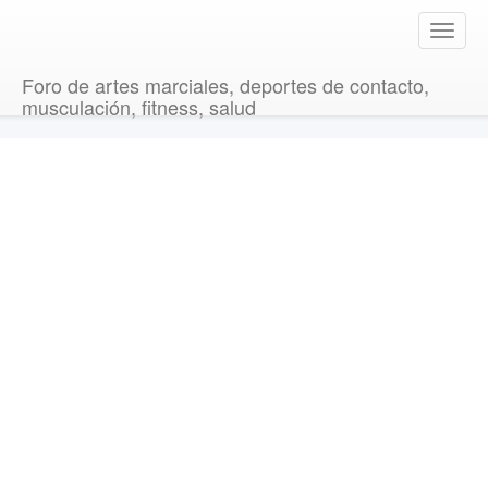
T
o
g
Foro de artes marciales, deportes de contacto,
g
musculación, fitness, salud
l
e
n
a
v
i
g
a
t
i
o
n