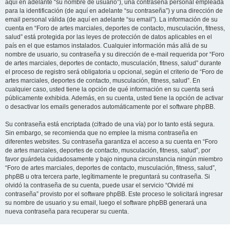
aquí en adelante “su nombre de usuario”), una contraseña personal empleada
para la identificación (de aquí en adelante “su contraseña”) y una dirección de
email personal válida (de aquí en adelante “su email”). La información de su
cuenta en “Foro de artes marciales, deportes de contacto, musculación, fitness,
salud” está protegida por las leyes de protección de datos aplicables en el
país en el que estamos instalados. Cualquier información más allá de su
nombre de usuario, su contraseña y su dirección de e-mail requerida por “Foro
de artes marciales, deportes de contacto, musculación, fitness, salud” durante
el proceso de registro será obligatoria u opcional, según el criterio de “Foro de
artes marciales, deportes de contacto, musculación, fitness, salud”. En
cualquier caso, usted tiene la opción de qué información en su cuenta será
públicamente exhibida. Además, en su cuenta, usted tiene la opción de activar
o desactivar los emails generados automáticamente por el software phpBB.
Su contraseña está encriptada (cifrado de una vía) por lo tanto está segura.
Sin embargo, se recomienda que no emplee la misma contraseña en
diferentes websites. Su contraseña garantiza el acceso a su cuenta en “Foro
de artes marciales, deportes de contacto, musculación, fitness, salud”, por
favor guárdela cuidadosamente y bajo ninguna circunstancia ningún miembro
“Foro de artes marciales, deportes de contacto, musculación, fitness, salud”,
phpBB u otra tercera parte, legítimamente le preguntará su contraseña. Si
olvidó la contraseña de su cuenta, puede usar el servicio “Olvidé mi
contraseña” provisto por el software phpBB. Este proceso le solicitará ingresar
su nombre de usuario y su email, luego el software phpBB generará una
nueva contraseña para recuperar su cuenta.