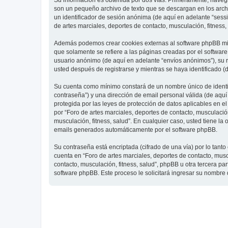
Su información es obtenida por dos vías. Primeramente, navegar
son un pequeño archivo de texto que se descargan en los archi
un identificador de sesión anónima (de aquí en adelante “ses
de artes marciales, deportes de contacto, musculación, fitness,
Además podemos crear cookies externas al software phpBB mien
que solamente se refiere a las páginas creadas por el softwar
usuario anónimo (de aquí en adelante “envíos anónimos”), su re
usted después de registrarse y mientras se haya identificado (
Su cuenta como mínimo constará de un nombre único de identifi
contraseña”) y una dirección de email personal válida (de aquí 
protegida por las leyes de protección de datos aplicables en e
por “Foro de artes marciales, deportes de contacto, musculación,
musculación, fitness, salud”. En cualquier caso, usted tiene l
emails generados automáticamente por el software phpBB.
Su contraseña está encriptada (cifrado de una vía) por lo tan
cuenta en “Foro de artes marciales, deportes de contacto, mus
contacto, musculación, fitness, salud”, phpBB u otra tercera pa
software phpBB. Este proceso le solicitará ingresar su nombre