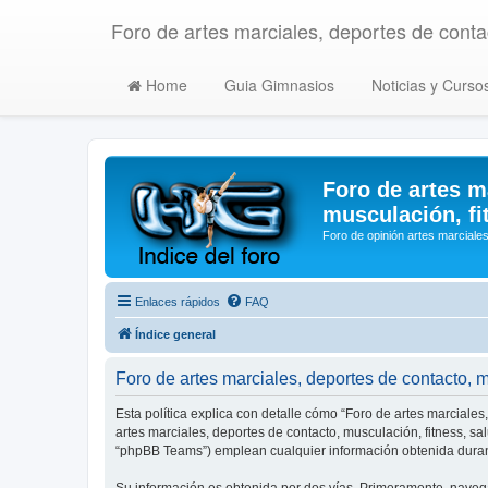
Foro de artes marciales, deportes de contac
Home
Guia Gimnasios
Noticias y Curso
Foro de artes m
musculación, fi
Foro de opinión artes marciales
Enlaces rápidos
FAQ
Índice general
Foro de artes marciales, deportes de contacto, mu
Esta política explica con detalle cómo “Foro de artes marciales
artes marciales, deportes de contacto, musculación, fitness, s
“phpBB Teams”) emplean cualquier información obtenida durant