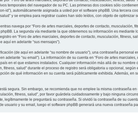
 por “Foro de artes marciales, deportes de contacto, musculación, fitness, salud”
vos temporales del navegador de su PC. Las primeras dos cookies sólo contienen un
sion-id”), automáticamente asignada a usted por el software phpBB. Una tercera c
 salud” y se emplea para registrar cuales han sido leídos, con objeto de optimizar 
tras navega por “Foro de artes marciales, deportes de contacto, musculación, fit
e phpBB. La segunda vía mediante la que obtenemos su información es mediante lo 
gistro en “Foro de artes marciales, deportes de contacto, musculación, fitness, sa
de aquí en adelante “sus mensajes”).
cación (de aquí en adelante “su nombre de usuario”), una contraseña personal em
en adelante “su email”). La información de su cuenta en “Foro de artes marciales, 
l país en el que estamos instalados. Cualquier información más allá de su nombre 
 fitness, salud” durante el proceso de registro será obligatoria u opcional, según e
a opción de qué información en su cuenta será públicamente exhibida. Además, en su 
to está segura. Sin embargo, se recomienda que no emplee la misma contraseña en 
culación, fitness, salud”, por favor guárdela cuidadosamente y bajo ninguna circu
rte, legítimamente le preguntará su contraseña. Si olvidó la contraseña de su cuenta
 de usuario y su email, luego el software phpBB generará una nueva contraseña pa