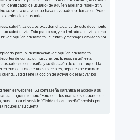
 hará al software phpBB crear un número de cookies, las cuales
 identificador de usuario (de aquí en adelante “user-id”) y
ookie se creará una vez que haya navegado por temas en “Foro
su experiencia de usuario.
ness, salud”, las cuales exceden el alcance de este documento
que usted envía. Esto puede ser, y no limitado a: envíos como
lud” (de aquí en adelante “su cuenta”) y mensajes enviados por
pleada para la identificación (de aquí en adelante “su
deportes de contacto, musculación, fitness, salud” está
de usuario, su contraseña y su dirección de e-mail requerida
l criterio de “Foro de artes marciales, deportes de contacto,
cuenta, usted tiene la opción de activar o desactivar los
diferentes websites. Su contraseña garantiza el acceso a su
nstancia ningún miembro “Foro de artes marciales, deportes de
, puede usar el servicio “Olvidé mi contraseña” provisto por el
ra recuperar su cuenta.