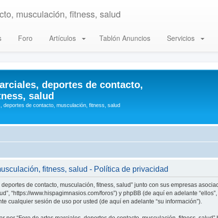
to, musculación, fitness, salud
s
Foro
Artículos
Tablón Anuncios
Servicios
arciales, deportes de contacto,
tness, salud
, deportes de contacto, musculación, fitness, salud
sculación, fitness, salud - Política de privacidad
, deportes de contacto, musculación, fitness, salud” junto con sus empresas asociad
alud”, “https://www.hispagimnasios.com/foros”) y phpBB (de aquí en adelante “ellos
e cualquier sesión de uso por usted (de aquí en adelante “su información”).