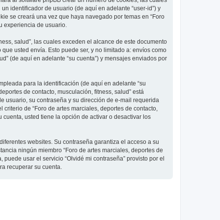
 hará al software phpBB crear un número de cookies, las cuales
 identificador de usuario (de aquí en adelante “user-id”) y
ookie se creará una vez que haya navegado por temas en “Foro
su experiencia de usuario.
ness, salud”, las cuales exceden el alcance de este documento
que usted envía. Esto puede ser, y no limitado a: envíos como
lud” (de aquí en adelante “su cuenta”) y mensajes enviados por
pleada para la identificación (de aquí en adelante “su
deportes de contacto, musculación, fitness, salud” está
de usuario, su contraseña y su dirección de e-mail requerida
l criterio de “Foro de artes marciales, deportes de contacto,
cuenta, usted tiene la opción de activar o desactivar los
diferentes websites. Su contraseña garantiza el acceso a su
nstancia ningún miembro “Foro de artes marciales, deportes de
, puede usar el servicio “Olvidé mi contraseña” provisto por el
ra recuperar su cuenta.