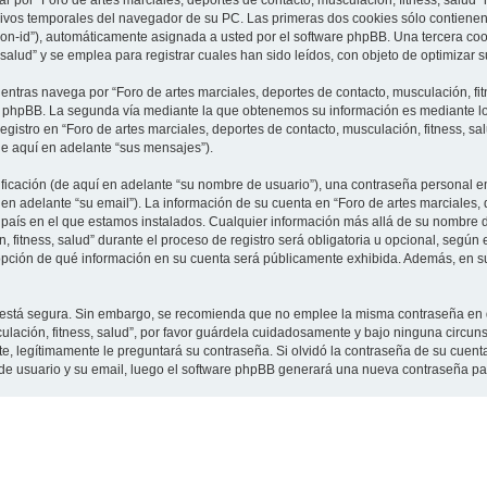
 por “Foro de artes marciales, deportes de contacto, musculación, fitness, salud”
vos temporales del navegador de su PC. Las primeras dos cookies sólo contienen un
sion-id”), automáticamente asignada a usted por el software phpBB. Una tercera c
 salud” y se emplea para registrar cuales han sido leídos, con objeto de optimizar 
tras navega por “Foro de artes marciales, deportes de contacto, musculación, fit
e phpBB. La segunda vía mediante la que obtenemos su información es mediante lo 
gistro en “Foro de artes marciales, deportes de contacto, musculación, fitness, sa
de aquí en adelante “sus mensajes”).
cación (de aquí en adelante “su nombre de usuario”), una contraseña personal em
en adelante “su email”). La información de su cuenta en “Foro de artes marciales, 
l país en el que estamos instalados. Cualquier información más allá de su nombre 
 fitness, salud” durante el proceso de registro será obligatoria u opcional, según e
a opción de qué información en su cuenta será públicamente exhibida. Además, en su 
to está segura. Sin embargo, se recomienda que no emplee la misma contraseña en 
culación, fitness, salud”, por favor guárdela cuidadosamente y bajo ninguna circu
rte, legítimamente le preguntará su contraseña. Si olvidó la contraseña de su cuenta
 de usuario y su email, luego el software phpBB generará una nueva contraseña pa