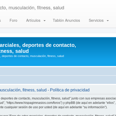
to, musculación, fitness, salud
s
Foro
Artículos
Tablón Anuncios
Servicios
arciales, deportes de contacto,
tness, salud
, deportes de contacto, musculación, fitness, salud
sculación, fitness, salud - Política de privacidad
, deportes de contacto, musculación, fitness, salud” junto con sus empresas asociad
alud”, “https://www.hispagimnasios.com/foros”) y phpBB (de aquí en adelante “ellos
e cualquier sesión de uso por usted (de aquí en adelante “su información”).