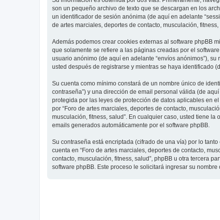
Su información es obtenida por dos vías. Primeramente, navegar
son un pequeño archivo de texto que se descargan en los archi
un identificador de sesión anónima (de aquí en adelante “ses
de artes marciales, deportes de contacto, musculación, fitness,
Además podemos crear cookies externas al software phpBB mien
que solamente se refiere a las páginas creadas por el softwar
usuario anónimo (de aquí en adelante “envíos anónimos”), su re
usted después de registrarse y mientras se haya identificado (
Su cuenta como mínimo constará de un nombre único de identifi
contraseña”) y una dirección de email personal válida (de aquí 
protegida por las leyes de protección de datos aplicables en e
por “Foro de artes marciales, deportes de contacto, musculación,
musculación, fitness, salud”. En cualquier caso, usted tiene l
emails generados automáticamente por el software phpBB.
Su contraseña está encriptada (cifrado de una vía) por lo tan
cuenta en “Foro de artes marciales, deportes de contacto, mus
contacto, musculación, fitness, salud”, phpBB u otra tercera pa
software phpBB. Este proceso le solicitará ingresar su nombre