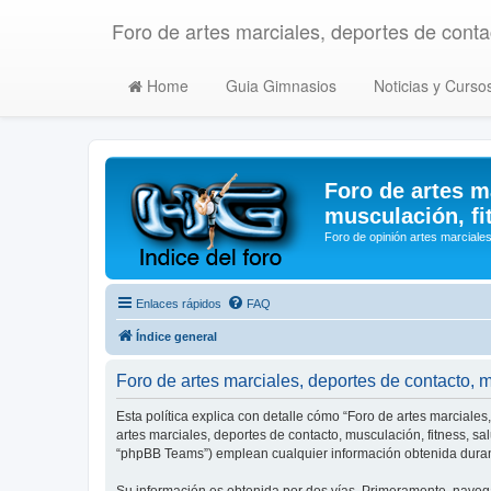
Foro de artes marciales, deportes de contac
Home
Guia Gimnasios
Noticias y Curso
Foro de artes m
musculación, fi
Foro de opinión artes marciales
Enlaces rápidos
FAQ
Índice general
Foro de artes marciales, deportes de contacto, mu
Esta política explica con detalle cómo “Foro de artes marciales
artes marciales, deportes de contacto, musculación, fitness, s
“phpBB Teams”) emplean cualquier información obtenida durant