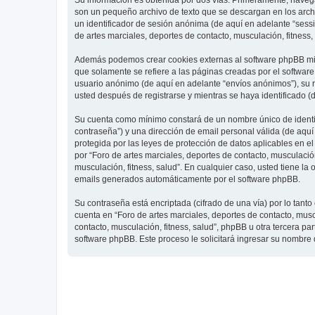
Su información es obtenida por dos vías. Primeramente, navegar
son un pequeño archivo de texto que se descargan en los archi
un identificador de sesión anónima (de aquí en adelante “ses
de artes marciales, deportes de contacto, musculación, fitness,
Además podemos crear cookies externas al software phpBB mien
que solamente se refiere a las páginas creadas por el softwar
usuario anónimo (de aquí en adelante “envíos anónimos”), su re
usted después de registrarse y mientras se haya identificado (
Su cuenta como mínimo constará de un nombre único de identifi
contraseña”) y una dirección de email personal válida (de aquí 
protegida por las leyes de protección de datos aplicables en e
por “Foro de artes marciales, deportes de contacto, musculación,
musculación, fitness, salud”. En cualquier caso, usted tiene l
emails generados automáticamente por el software phpBB.
Su contraseña está encriptada (cifrado de una vía) por lo tan
cuenta en “Foro de artes marciales, deportes de contacto, mus
contacto, musculación, fitness, salud”, phpBB u otra tercera pa
software phpBB. Este proceso le solicitará ingresar su nombre