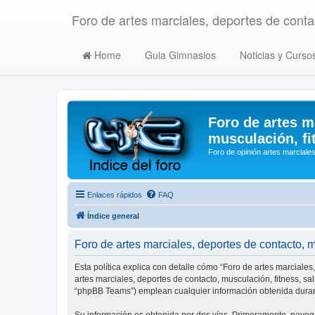
Foro de artes marciales, deportes de contac
Home
Guia Gimnasios
Noticias y Curso
Foro de artes m
musculación, fi
Foro de opinión artes marciales
Enlaces rápidos
FAQ
Índice general
Foro de artes marciales, deportes de contacto, mu
Esta política explica con detalle cómo “Foro de artes marciales
artes marciales, deportes de contacto, musculación, fitness, s
“phpBB Teams”) emplean cualquier información obtenida durant