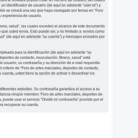
 hará al software phpBB crear un número de cookies, las cuales
 identificador de usuario (de aquí en adelante “user-id”) y
ookie se creará una vez que haya navegado por temas en “Foro
su experiencia de usuario.
ness, salud”, las cuales exceden el alcance de este documento
que usted envía. Esto puede ser, y no limitado a: envíos como
lud” (de aquí en adelante “su cuenta”) y mensajes enviados por
pleada para la identificación (de aquí en adelante “su
deportes de contacto, musculación, fitness, salud” está
de usuario, su contraseña y su dirección de e-mail requerida
l criterio de “Foro de artes marciales, deportes de contacto,
cuenta, usted tiene la opción de activar o desactivar los
diferentes websites. Su contraseña garantiza el acceso a su
nstancia ningún miembro “Foro de artes marciales, deportes de
, puede usar el servicio “Olvidé mi contraseña” provisto por el
ra recuperar su cuenta.