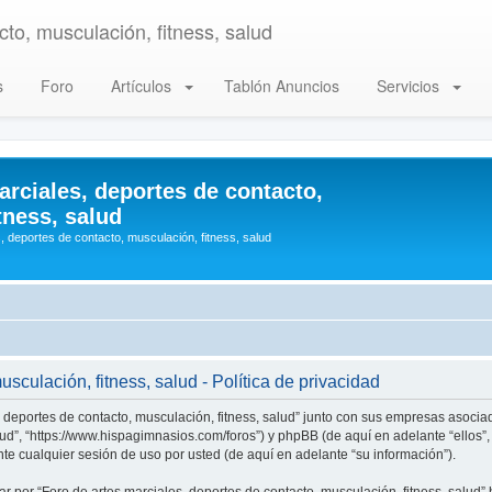
to, musculación, fitness, salud
s
Foro
Artículos
Tablón Anuncios
Servicios
arciales, deportes de contacto,
tness, salud
, deportes de contacto, musculación, fitness, salud
sculación, fitness, salud - Política de privacidad
, deportes de contacto, musculación, fitness, salud” junto con sus empresas asociad
alud”, “https://www.hispagimnasios.com/foros”) y phpBB (de aquí en adelante “ellos
e cualquier sesión de uso por usted (de aquí en adelante “su información”).