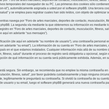
 por “Foro de artes marciales, deportes de contacto, musculación, fitness, salud”
vos temporales del navegador de su PC. Las primeras dos cookies sólo contienen un
sion-id”), automáticamente asignada a usted por el software phpBB. Una tercera c
 salud” y se emplea para registrar cuales han sido leídos, con objeto de optimizar 
tras navega por “Foro de artes marciales, deportes de contacto, musculación, fit
e phpBB. La segunda vía mediante la que obtenemos su información es mediante lo 
gistro en “Foro de artes marciales, deportes de contacto, musculación, fitness, sa
de aquí en adelante “sus mensajes”).
cación (de aquí en adelante “su nombre de usuario”), una contraseña personal em
en adelante “su email”). La información de su cuenta en “Foro de artes marciales, 
l país en el que estamos instalados. Cualquier información más allá de su nombre 
 fitness, salud” durante el proceso de registro será obligatoria u opcional, según e
a opción de qué información en su cuenta será públicamente exhibida. Además, en su 
to está segura. Sin embargo, se recomienda que no emplee la misma contraseña en 
culación, fitness, salud”, por favor guárdela cuidadosamente y bajo ninguna circu
rte, legítimamente le preguntará su contraseña. Si olvidó la contraseña de su cuenta
 de usuario y su email, luego el software phpBB generará una nueva contraseña pa