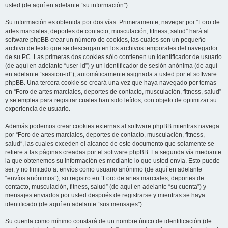
usted (de aquí en adelante “su información”).
Su información es obtenida por dos vías. Primeramente, navegar por “Foro de
artes marciales, deportes de contacto, musculación, fitness, salud” hará al
software phpBB crear un número de cookies, las cuales son un pequeño
archivo de texto que se descargan en los archivos temporales del navegador
de su PC. Las primeras dos cookies sólo contienen un identificador de usuario
(de aquí en adelante “user-id”) y un identificador de sesión anónima (de aquí
en adelante “session-id”), automáticamente asignada a usted por el software
phpBB. Una tercera cookie se creará una vez que haya navegado por temas
en “Foro de artes marciales, deportes de contacto, musculación, fitness, salud”
y se emplea para registrar cuales han sido leídos, con objeto de optimizar su
experiencia de usuario.
Además podemos crear cookies externas al software phpBB mientras navega
por “Foro de artes marciales, deportes de contacto, musculación, fitness,
salud”, las cuales exceden el alcance de este documento que solamente se
refiere a las páginas creadas por el software phpBB. La segunda vía mediante
la que obtenemos su información es mediante lo que usted envía. Esto puede
ser, y no limitado a: envíos como usuario anónimo (de aquí en adelante
“envíos anónimos”), su registro en “Foro de artes marciales, deportes de
contacto, musculación, fitness, salud” (de aquí en adelante “su cuenta”) y
mensajes enviados por usted después de registrarse y mientras se haya
identificado (de aquí en adelante “sus mensajes”).
Su cuenta como mínimo constará de un nombre único de identificación (de