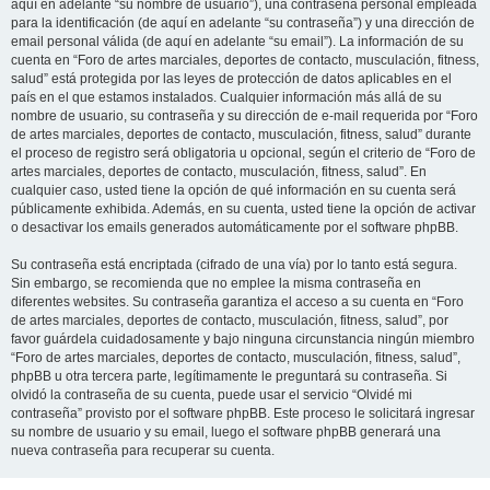
aquí en adelante “su nombre de usuario”), una contraseña personal empleada
para la identificación (de aquí en adelante “su contraseña”) y una dirección de
email personal válida (de aquí en adelante “su email”). La información de su
cuenta en “Foro de artes marciales, deportes de contacto, musculación, fitness,
salud” está protegida por las leyes de protección de datos aplicables en el
país en el que estamos instalados. Cualquier información más allá de su
nombre de usuario, su contraseña y su dirección de e-mail requerida por “Foro
de artes marciales, deportes de contacto, musculación, fitness, salud” durante
el proceso de registro será obligatoria u opcional, según el criterio de “Foro de
artes marciales, deportes de contacto, musculación, fitness, salud”. En
cualquier caso, usted tiene la opción de qué información en su cuenta será
públicamente exhibida. Además, en su cuenta, usted tiene la opción de activar
o desactivar los emails generados automáticamente por el software phpBB.
Su contraseña está encriptada (cifrado de una vía) por lo tanto está segura.
Sin embargo, se recomienda que no emplee la misma contraseña en
diferentes websites. Su contraseña garantiza el acceso a su cuenta en “Foro
de artes marciales, deportes de contacto, musculación, fitness, salud”, por
favor guárdela cuidadosamente y bajo ninguna circunstancia ningún miembro
“Foro de artes marciales, deportes de contacto, musculación, fitness, salud”,
phpBB u otra tercera parte, legítimamente le preguntará su contraseña. Si
olvidó la contraseña de su cuenta, puede usar el servicio “Olvidé mi
contraseña” provisto por el software phpBB. Este proceso le solicitará ingresar
su nombre de usuario y su email, luego el software phpBB generará una
nueva contraseña para recuperar su cuenta.