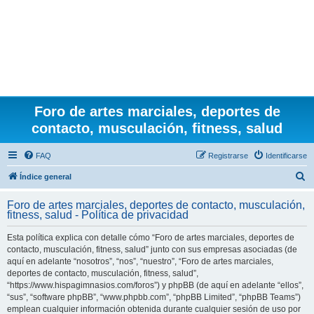
Foro de artes marciales, deportes de
contacto, musculación, fitness, salud
FAQ
Registrarse
Identificarse
B
Índice general
u
Foro de artes marciales, deportes de contacto, musculación,
s
fitness, salud - Política de privacidad
c
Esta política explica con detalle cómo “Foro de artes marciales, deportes de
a
contacto, musculación, fitness, salud” junto con sus empresas asociadas (de
r
aquí en adelante “nosotros”, “nos”, “nuestro”, “Foro de artes marciales,
deportes de contacto, musculación, fitness, salud”,
“https://www.hispagimnasios.com/foros”) y phpBB (de aquí en adelante “ellos”,
“sus”, “software phpBB”, “www.phpbb.com”, “phpBB Limited”, “phpBB Teams”)
emplean cualquier información obtenida durante cualquier sesión de uso por