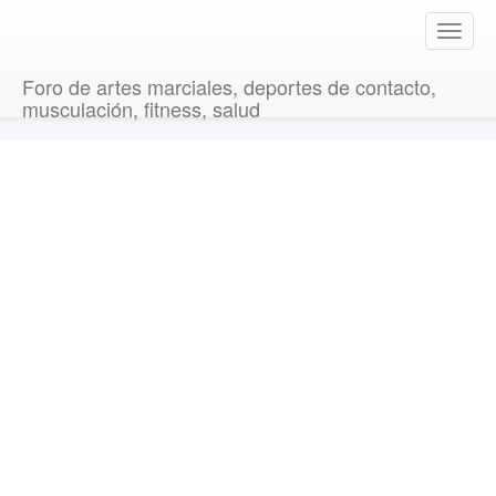
T
o
g
Foro de artes marciales, deportes de contacto,
g
musculación, fitness, salud
l
e
n
a
v
i
g
a
t
i
o
n