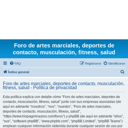
Foro de artes marciales, deportes de
contacto, musculación, fitness, salud
FAQ
Registrarse
Identificarse
B
Índice general
u
Foro de artes marciales, deportes de contacto, musculación,
s
fitness, salud - Política de privacidad
c
Esta política explica con detalle cómo “Foro de artes marciales, deportes de
a
contacto, musculación, fitness, salud” junto con sus empresas asociadas (de
r
aquí en adelante “nosotros”, “nos”, “nuestro”, “Foro de artes marciales,
deportes de contacto, musculación, fitness, salud”,
“https://www.hispagimnasios.com/foros”) y phpBB (de aquí en adelante “ellos”,
“sus”, “software phpBB”, “www.phpbb.com”, “phpBB Limited”, “phpBB Teams”)
emplean cualquier información obtenida durante cualquier sesión de uso por