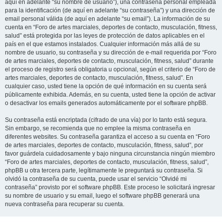
aquí en adelante “su nombre de usuario”), una contraseña personal empleada
para la identificación (de aquí en adelante “su contraseña”) y una dirección de
email personal válida (de aquí en adelante “su email”). La información de su
cuenta en “Foro de artes marciales, deportes de contacto, musculación, fitness,
salud” está protegida por las leyes de protección de datos aplicables en el
país en el que estamos instalados. Cualquier información más allá de su
nombre de usuario, su contraseña y su dirección de e-mail requerida por “Foro
de artes marciales, deportes de contacto, musculación, fitness, salud” durante
el proceso de registro será obligatoria u opcional, según el criterio de “Foro de
artes marciales, deportes de contacto, musculación, fitness, salud”. En
cualquier caso, usted tiene la opción de qué información en su cuenta será
públicamente exhibida. Además, en su cuenta, usted tiene la opción de activar
o desactivar los emails generados automáticamente por el software phpBB.
Su contraseña está encriptada (cifrado de una vía) por lo tanto está segura.
Sin embargo, se recomienda que no emplee la misma contraseña en
diferentes websites. Su contraseña garantiza el acceso a su cuenta en “Foro
de artes marciales, deportes de contacto, musculación, fitness, salud”, por
favor guárdela cuidadosamente y bajo ninguna circunstancia ningún miembro
“Foro de artes marciales, deportes de contacto, musculación, fitness, salud”,
phpBB u otra tercera parte, legítimamente le preguntará su contraseña. Si
olvidó la contraseña de su cuenta, puede usar el servicio “Olvidé mi
contraseña” provisto por el software phpBB. Este proceso le solicitará ingresar
su nombre de usuario y su email, luego el software phpBB generará una
nueva contraseña para recuperar su cuenta.