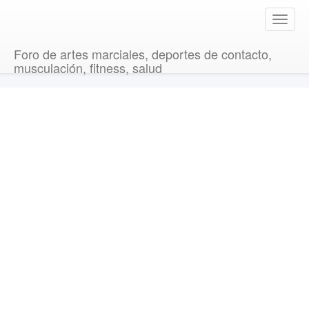
T
o
g
Foro de artes marciales, deportes de contacto,
g
musculación, fitness, salud
l
e
n
a
v
i
g
a
t
i
o
n