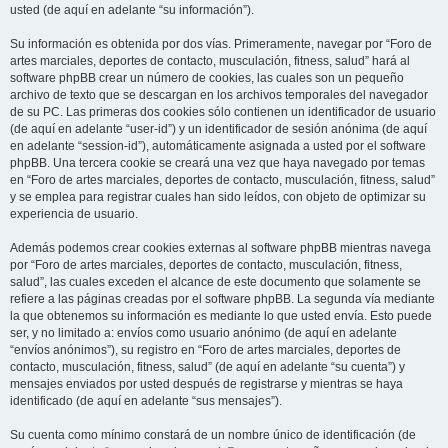
usted (de aquí en adelante “su información”).
Su información es obtenida por dos vías. Primeramente, navegar por “Foro de
artes marciales, deportes de contacto, musculación, fitness, salud” hará al
software phpBB crear un número de cookies, las cuales son un pequeño
archivo de texto que se descargan en los archivos temporales del navegador
de su PC. Las primeras dos cookies sólo contienen un identificador de usuario
(de aquí en adelante “user-id”) y un identificador de sesión anónima (de aquí
en adelante “session-id”), automáticamente asignada a usted por el software
phpBB. Una tercera cookie se creará una vez que haya navegado por temas
en “Foro de artes marciales, deportes de contacto, musculación, fitness, salud”
y se emplea para registrar cuales han sido leídos, con objeto de optimizar su
experiencia de usuario.
Además podemos crear cookies externas al software phpBB mientras navega
por “Foro de artes marciales, deportes de contacto, musculación, fitness,
salud”, las cuales exceden el alcance de este documento que solamente se
refiere a las páginas creadas por el software phpBB. La segunda vía mediante
la que obtenemos su información es mediante lo que usted envía. Esto puede
ser, y no limitado a: envíos como usuario anónimo (de aquí en adelante
“envíos anónimos”), su registro en “Foro de artes marciales, deportes de
contacto, musculación, fitness, salud” (de aquí en adelante “su cuenta”) y
mensajes enviados por usted después de registrarse y mientras se haya
identificado (de aquí en adelante “sus mensajes”).
Su cuenta como mínimo constará de un nombre único de identificación (de