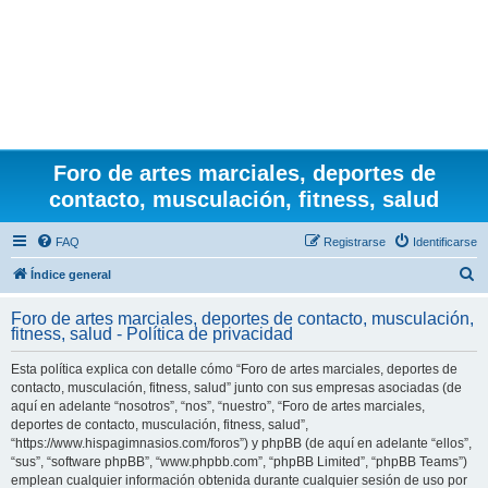
Foro de artes marciales, deportes de
contacto, musculación, fitness, salud
FAQ
Registrarse
Identificarse
B
Índice general
u
Foro de artes marciales, deportes de contacto, musculación,
s
fitness, salud - Política de privacidad
c
Esta política explica con detalle cómo “Foro de artes marciales, deportes de
a
contacto, musculación, fitness, salud” junto con sus empresas asociadas (de
r
aquí en adelante “nosotros”, “nos”, “nuestro”, “Foro de artes marciales,
deportes de contacto, musculación, fitness, salud”,
“https://www.hispagimnasios.com/foros”) y phpBB (de aquí en adelante “ellos”,
“sus”, “software phpBB”, “www.phpbb.com”, “phpBB Limited”, “phpBB Teams”)
emplean cualquier información obtenida durante cualquier sesión de uso por