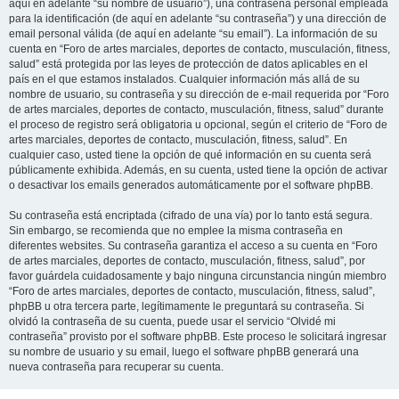
aquí en adelante “su nombre de usuario”), una contraseña personal empleada
para la identificación (de aquí en adelante “su contraseña”) y una dirección de
email personal válida (de aquí en adelante “su email”). La información de su
cuenta en “Foro de artes marciales, deportes de contacto, musculación, fitness,
salud” está protegida por las leyes de protección de datos aplicables en el
país en el que estamos instalados. Cualquier información más allá de su
nombre de usuario, su contraseña y su dirección de e-mail requerida por “Foro
de artes marciales, deportes de contacto, musculación, fitness, salud” durante
el proceso de registro será obligatoria u opcional, según el criterio de “Foro de
artes marciales, deportes de contacto, musculación, fitness, salud”. En
cualquier caso, usted tiene la opción de qué información en su cuenta será
públicamente exhibida. Además, en su cuenta, usted tiene la opción de activar
o desactivar los emails generados automáticamente por el software phpBB.
Su contraseña está encriptada (cifrado de una vía) por lo tanto está segura.
Sin embargo, se recomienda que no emplee la misma contraseña en
diferentes websites. Su contraseña garantiza el acceso a su cuenta en “Foro
de artes marciales, deportes de contacto, musculación, fitness, salud”, por
favor guárdela cuidadosamente y bajo ninguna circunstancia ningún miembro
“Foro de artes marciales, deportes de contacto, musculación, fitness, salud”,
phpBB u otra tercera parte, legítimamente le preguntará su contraseña. Si
olvidó la contraseña de su cuenta, puede usar el servicio “Olvidé mi
contraseña” provisto por el software phpBB. Este proceso le solicitará ingresar
su nombre de usuario y su email, luego el software phpBB generará una
nueva contraseña para recuperar su cuenta.