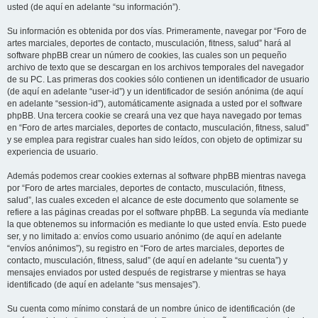
usted (de aquí en adelante “su información”).
Su información es obtenida por dos vías. Primeramente, navegar por “Foro de
artes marciales, deportes de contacto, musculación, fitness, salud” hará al
software phpBB crear un número de cookies, las cuales son un pequeño
archivo de texto que se descargan en los archivos temporales del navegador
de su PC. Las primeras dos cookies sólo contienen un identificador de usuario
(de aquí en adelante “user-id”) y un identificador de sesión anónima (de aquí
en adelante “session-id”), automáticamente asignada a usted por el software
phpBB. Una tercera cookie se creará una vez que haya navegado por temas
en “Foro de artes marciales, deportes de contacto, musculación, fitness, salud”
y se emplea para registrar cuales han sido leídos, con objeto de optimizar su
experiencia de usuario.
Además podemos crear cookies externas al software phpBB mientras navega
por “Foro de artes marciales, deportes de contacto, musculación, fitness,
salud”, las cuales exceden el alcance de este documento que solamente se
refiere a las páginas creadas por el software phpBB. La segunda vía mediante
la que obtenemos su información es mediante lo que usted envía. Esto puede
ser, y no limitado a: envíos como usuario anónimo (de aquí en adelante
“envíos anónimos”), su registro en “Foro de artes marciales, deportes de
contacto, musculación, fitness, salud” (de aquí en adelante “su cuenta”) y
mensajes enviados por usted después de registrarse y mientras se haya
identificado (de aquí en adelante “sus mensajes”).
Su cuenta como mínimo constará de un nombre único de identificación (de