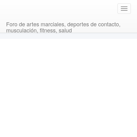
T
o
g
Foro de artes marciales, deportes de contacto,
g
musculación, fitness, salud
l
e
n
a
v
i
g
a
t
i
o
n