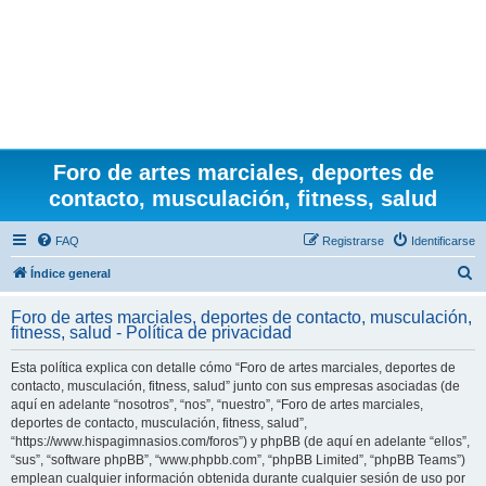
Foro de artes marciales, deportes de
contacto, musculación, fitness, salud
FAQ
Registrarse
Identificarse
B
Índice general
u
Foro de artes marciales, deportes de contacto, musculación,
s
fitness, salud - Política de privacidad
c
Esta política explica con detalle cómo “Foro de artes marciales, deportes de
a
contacto, musculación, fitness, salud” junto con sus empresas asociadas (de
r
aquí en adelante “nosotros”, “nos”, “nuestro”, “Foro de artes marciales,
deportes de contacto, musculación, fitness, salud”,
“https://www.hispagimnasios.com/foros”) y phpBB (de aquí en adelante “ellos”,
“sus”, “software phpBB”, “www.phpbb.com”, “phpBB Limited”, “phpBB Teams”)
emplean cualquier información obtenida durante cualquier sesión de uso por