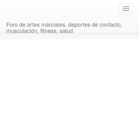
T
o
g
Foro de artes marciales, deportes de contacto,
g
musculación, fitness, salud
l
e
n
a
v
i
g
a
t
i
o
n