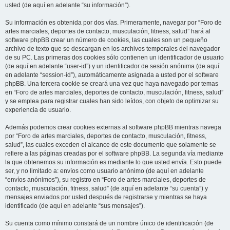
usted (de aquí en adelante “su información”).
Su información es obtenida por dos vías. Primeramente, navegar por “Foro de
artes marciales, deportes de contacto, musculación, fitness, salud” hará al
software phpBB crear un número de cookies, las cuales son un pequeño
archivo de texto que se descargan en los archivos temporales del navegador
de su PC. Las primeras dos cookies sólo contienen un identificador de usuario
(de aquí en adelante “user-id”) y un identificador de sesión anónima (de aquí
en adelante “session-id”), automáticamente asignada a usted por el software
phpBB. Una tercera cookie se creará una vez que haya navegado por temas
en “Foro de artes marciales, deportes de contacto, musculación, fitness, salud”
y se emplea para registrar cuales han sido leídos, con objeto de optimizar su
experiencia de usuario.
Además podemos crear cookies externas al software phpBB mientras navega
por “Foro de artes marciales, deportes de contacto, musculación, fitness,
salud”, las cuales exceden el alcance de este documento que solamente se
refiere a las páginas creadas por el software phpBB. La segunda vía mediante
la que obtenemos su información es mediante lo que usted envía. Esto puede
ser, y no limitado a: envíos como usuario anónimo (de aquí en adelante
“envíos anónimos”), su registro en “Foro de artes marciales, deportes de
contacto, musculación, fitness, salud” (de aquí en adelante “su cuenta”) y
mensajes enviados por usted después de registrarse y mientras se haya
identificado (de aquí en adelante “sus mensajes”).
Su cuenta como mínimo constará de un nombre único de identificación (de