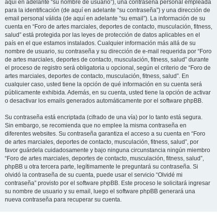
aquí en adelante “su nombre de usuario”), una contraseña personal empleada
para la identificación (de aquí en adelante “su contraseña”) y una dirección de
email personal válida (de aquí en adelante “su email”). La información de su
cuenta en “Foro de artes marciales, deportes de contacto, musculación, fitness,
salud” está protegida por las leyes de protección de datos aplicables en el
país en el que estamos instalados. Cualquier información más allá de su
nombre de usuario, su contraseña y su dirección de e-mail requerida por “Foro
de artes marciales, deportes de contacto, musculación, fitness, salud” durante
el proceso de registro será obligatoria u opcional, según el criterio de “Foro de
artes marciales, deportes de contacto, musculación, fitness, salud”. En
cualquier caso, usted tiene la opción de qué información en su cuenta será
públicamente exhibida. Además, en su cuenta, usted tiene la opción de activar
o desactivar los emails generados automáticamente por el software phpBB.
Su contraseña está encriptada (cifrado de una vía) por lo tanto está segura.
Sin embargo, se recomienda que no emplee la misma contraseña en
diferentes websites. Su contraseña garantiza el acceso a su cuenta en “Foro
de artes marciales, deportes de contacto, musculación, fitness, salud”, por
favor guárdela cuidadosamente y bajo ninguna circunstancia ningún miembro
“Foro de artes marciales, deportes de contacto, musculación, fitness, salud”,
phpBB u otra tercera parte, legítimamente le preguntará su contraseña. Si
olvidó la contraseña de su cuenta, puede usar el servicio “Olvidé mi
contraseña” provisto por el software phpBB. Este proceso le solicitará ingresar
su nombre de usuario y su email, luego el software phpBB generará una
nueva contraseña para recuperar su cuenta.