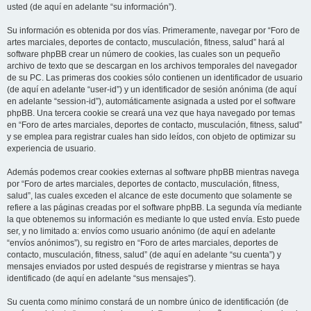
usted (de aquí en adelante “su información”).
Su información es obtenida por dos vías. Primeramente, navegar por “Foro de
artes marciales, deportes de contacto, musculación, fitness, salud” hará al
software phpBB crear un número de cookies, las cuales son un pequeño
archivo de texto que se descargan en los archivos temporales del navegador
de su PC. Las primeras dos cookies sólo contienen un identificador de usuario
(de aquí en adelante “user-id”) y un identificador de sesión anónima (de aquí
en adelante “session-id”), automáticamente asignada a usted por el software
phpBB. Una tercera cookie se creará una vez que haya navegado por temas
en “Foro de artes marciales, deportes de contacto, musculación, fitness, salud”
y se emplea para registrar cuales han sido leídos, con objeto de optimizar su
experiencia de usuario.
Además podemos crear cookies externas al software phpBB mientras navega
por “Foro de artes marciales, deportes de contacto, musculación, fitness,
salud”, las cuales exceden el alcance de este documento que solamente se
refiere a las páginas creadas por el software phpBB. La segunda vía mediante
la que obtenemos su información es mediante lo que usted envía. Esto puede
ser, y no limitado a: envíos como usuario anónimo (de aquí en adelante
“envíos anónimos”), su registro en “Foro de artes marciales, deportes de
contacto, musculación, fitness, salud” (de aquí en adelante “su cuenta”) y
mensajes enviados por usted después de registrarse y mientras se haya
identificado (de aquí en adelante “sus mensajes”).
Su cuenta como mínimo constará de un nombre único de identificación (de