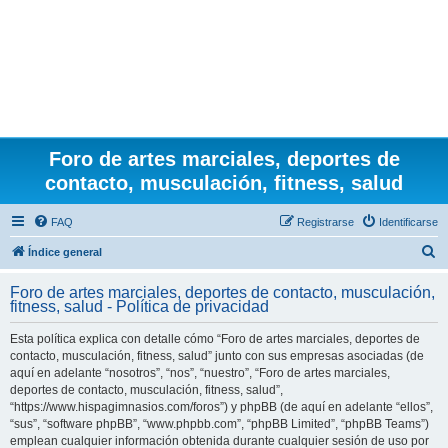
Foro de artes marciales, deportes de
contacto, musculación, fitness, salud
FAQ
Registrarse
Identificarse
B
Índice general
u
Foro de artes marciales, deportes de contacto, musculación,
s
fitness, salud - Política de privacidad
c
Esta política explica con detalle cómo “Foro de artes marciales, deportes de
a
contacto, musculación, fitness, salud” junto con sus empresas asociadas (de
r
aquí en adelante “nosotros”, “nos”, “nuestro”, “Foro de artes marciales,
deportes de contacto, musculación, fitness, salud”,
“https://www.hispagimnasios.com/foros”) y phpBB (de aquí en adelante “ellos”,
“sus”, “software phpBB”, “www.phpbb.com”, “phpBB Limited”, “phpBB Teams”)
emplean cualquier información obtenida durante cualquier sesión de uso por