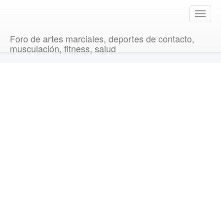
T
o
g
Foro de artes marciales, deportes de contacto,
g
musculación, fitness, salud
l
e
n
a
v
i
g
a
t
i
o
n