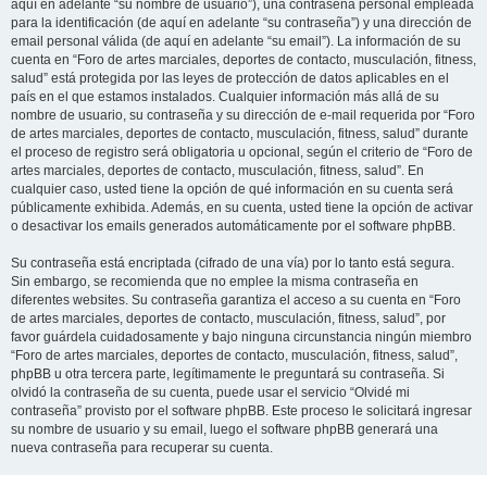
aquí en adelante “su nombre de usuario”), una contraseña personal empleada
para la identificación (de aquí en adelante “su contraseña”) y una dirección de
email personal válida (de aquí en adelante “su email”). La información de su
cuenta en “Foro de artes marciales, deportes de contacto, musculación, fitness,
salud” está protegida por las leyes de protección de datos aplicables en el
país en el que estamos instalados. Cualquier información más allá de su
nombre de usuario, su contraseña y su dirección de e-mail requerida por “Foro
de artes marciales, deportes de contacto, musculación, fitness, salud” durante
el proceso de registro será obligatoria u opcional, según el criterio de “Foro de
artes marciales, deportes de contacto, musculación, fitness, salud”. En
cualquier caso, usted tiene la opción de qué información en su cuenta será
públicamente exhibida. Además, en su cuenta, usted tiene la opción de activar
o desactivar los emails generados automáticamente por el software phpBB.
Su contraseña está encriptada (cifrado de una vía) por lo tanto está segura.
Sin embargo, se recomienda que no emplee la misma contraseña en
diferentes websites. Su contraseña garantiza el acceso a su cuenta en “Foro
de artes marciales, deportes de contacto, musculación, fitness, salud”, por
favor guárdela cuidadosamente y bajo ninguna circunstancia ningún miembro
“Foro de artes marciales, deportes de contacto, musculación, fitness, salud”,
phpBB u otra tercera parte, legítimamente le preguntará su contraseña. Si
olvidó la contraseña de su cuenta, puede usar el servicio “Olvidé mi
contraseña” provisto por el software phpBB. Este proceso le solicitará ingresar
su nombre de usuario y su email, luego el software phpBB generará una
nueva contraseña para recuperar su cuenta.