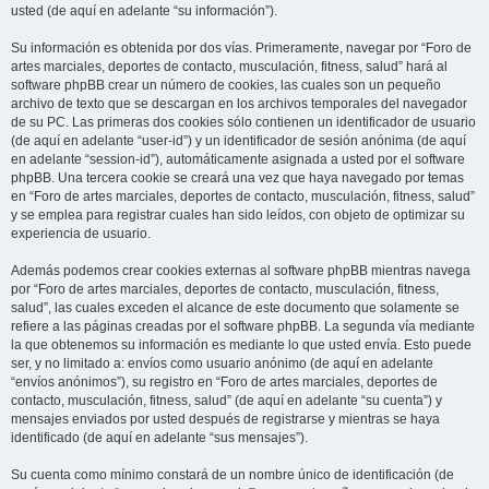
usted (de aquí en adelante “su información”).
Su información es obtenida por dos vías. Primeramente, navegar por “Foro de
artes marciales, deportes de contacto, musculación, fitness, salud” hará al
software phpBB crear un número de cookies, las cuales son un pequeño
archivo de texto que se descargan en los archivos temporales del navegador
de su PC. Las primeras dos cookies sólo contienen un identificador de usuario
(de aquí en adelante “user-id”) y un identificador de sesión anónima (de aquí
en adelante “session-id”), automáticamente asignada a usted por el software
phpBB. Una tercera cookie se creará una vez que haya navegado por temas
en “Foro de artes marciales, deportes de contacto, musculación, fitness, salud”
y se emplea para registrar cuales han sido leídos, con objeto de optimizar su
experiencia de usuario.
Además podemos crear cookies externas al software phpBB mientras navega
por “Foro de artes marciales, deportes de contacto, musculación, fitness,
salud”, las cuales exceden el alcance de este documento que solamente se
refiere a las páginas creadas por el software phpBB. La segunda vía mediante
la que obtenemos su información es mediante lo que usted envía. Esto puede
ser, y no limitado a: envíos como usuario anónimo (de aquí en adelante
“envíos anónimos”), su registro en “Foro de artes marciales, deportes de
contacto, musculación, fitness, salud” (de aquí en adelante “su cuenta”) y
mensajes enviados por usted después de registrarse y mientras se haya
identificado (de aquí en adelante “sus mensajes”).
Su cuenta como mínimo constará de un nombre único de identificación (de