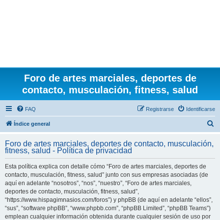
Foro de artes marciales, deportes de
contacto, musculación, fitness, salud
FAQ
Registrarse
Identificarse
B
Índice general
u
Foro de artes marciales, deportes de contacto, musculación,
s
fitness, salud - Política de privacidad
c
Esta política explica con detalle cómo “Foro de artes marciales, deportes de
a
contacto, musculación, fitness, salud” junto con sus empresas asociadas (de
r
aquí en adelante “nosotros”, “nos”, “nuestro”, “Foro de artes marciales,
deportes de contacto, musculación, fitness, salud”,
“https://www.hispagimnasios.com/foros”) y phpBB (de aquí en adelante “ellos”,
“sus”, “software phpBB”, “www.phpbb.com”, “phpBB Limited”, “phpBB Teams”)
emplean cualquier información obtenida durante cualquier sesión de uso por