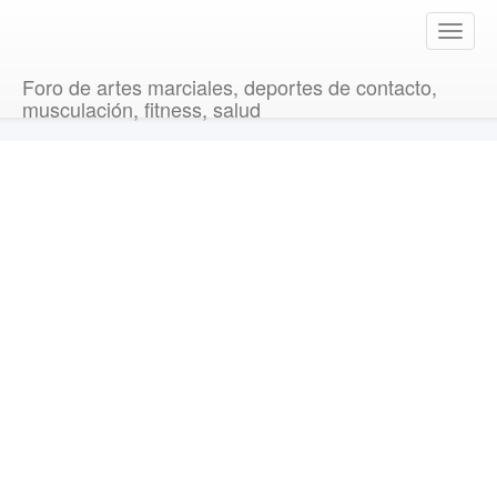
T
o
g
Foro de artes marciales, deportes de contacto,
g
musculación, fitness, salud
l
e
n
a
v
i
g
a
t
i
o
n