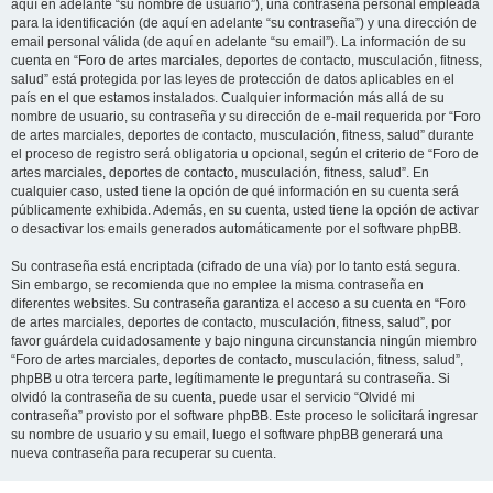
aquí en adelante “su nombre de usuario”), una contraseña personal empleada
para la identificación (de aquí en adelante “su contraseña”) y una dirección de
email personal válida (de aquí en adelante “su email”). La información de su
cuenta en “Foro de artes marciales, deportes de contacto, musculación, fitness,
salud” está protegida por las leyes de protección de datos aplicables en el
país en el que estamos instalados. Cualquier información más allá de su
nombre de usuario, su contraseña y su dirección de e-mail requerida por “Foro
de artes marciales, deportes de contacto, musculación, fitness, salud” durante
el proceso de registro será obligatoria u opcional, según el criterio de “Foro de
artes marciales, deportes de contacto, musculación, fitness, salud”. En
cualquier caso, usted tiene la opción de qué información en su cuenta será
públicamente exhibida. Además, en su cuenta, usted tiene la opción de activar
o desactivar los emails generados automáticamente por el software phpBB.
Su contraseña está encriptada (cifrado de una vía) por lo tanto está segura.
Sin embargo, se recomienda que no emplee la misma contraseña en
diferentes websites. Su contraseña garantiza el acceso a su cuenta en “Foro
de artes marciales, deportes de contacto, musculación, fitness, salud”, por
favor guárdela cuidadosamente y bajo ninguna circunstancia ningún miembro
“Foro de artes marciales, deportes de contacto, musculación, fitness, salud”,
phpBB u otra tercera parte, legítimamente le preguntará su contraseña. Si
olvidó la contraseña de su cuenta, puede usar el servicio “Olvidé mi
contraseña” provisto por el software phpBB. Este proceso le solicitará ingresar
su nombre de usuario y su email, luego el software phpBB generará una
nueva contraseña para recuperar su cuenta.