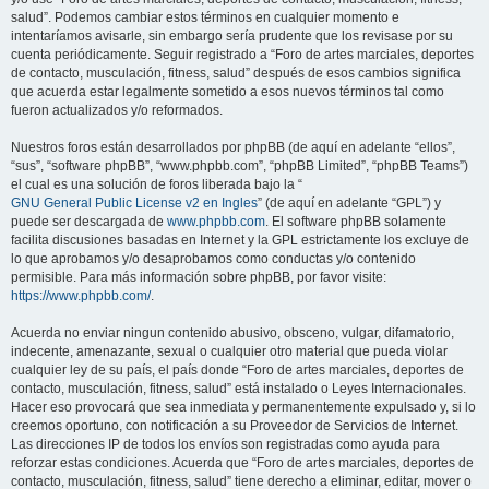
salud”. Podemos cambiar estos términos en cualquier momento e
intentaríamos avisarle, sin embargo sería prudente que los revisase por su
cuenta periódicamente. Seguir registrado a “Foro de artes marciales, deportes
de contacto, musculación, fitness, salud” después de esos cambios significa
que acuerda estar legalmente sometido a esos nuevos términos tal como
fueron actualizados y/o reformados.
Nuestros foros están desarrollados por phpBB (de aquí en adelante “ellos”,
“sus”, “software phpBB”, “www.phpbb.com”, “phpBB Limited”, “phpBB Teams”)
el cual es una solución de foros liberada bajo la “
GNU General Public License v2 en Ingles
” (de aquí en adelante “GPL”) y
puede ser descargada de
www.phpbb.com
. El software phpBB solamente
facilita discusiones basadas en Internet y la GPL estrictamente los excluye de
lo que aprobamos y/o desaprobamos como conductas y/o contenido
permisible. Para más información sobre phpBB, por favor visite:
https://www.phpbb.com/
.
Acuerda no enviar ningun contenido abusivo, obsceno, vulgar, difamatorio,
indecente, amenazante, sexual o cualquier otro material que pueda violar
cualquier ley de su país, el país donde “Foro de artes marciales, deportes de
contacto, musculación, fitness, salud” está instalado o Leyes Internacionales.
Hacer eso provocará que sea inmediata y permanentemente expulsado y, si lo
creemos oportuno, con notificación a su Proveedor de Servicios de Internet.
Las direcciones IP de todos los envíos son registradas como ayuda para
reforzar estas condiciones. Acuerda que “Foro de artes marciales, deportes de
contacto, musculación, fitness, salud” tiene derecho a eliminar, editar, mover o