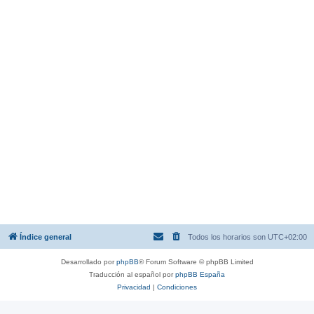
Índice general
Todos los horarios son
UTC+02:00
Desarrollado por
phpBB
® Forum Software © phpBB Limited
Traducción al español por
phpBB España
Privacidad
|
Condiciones