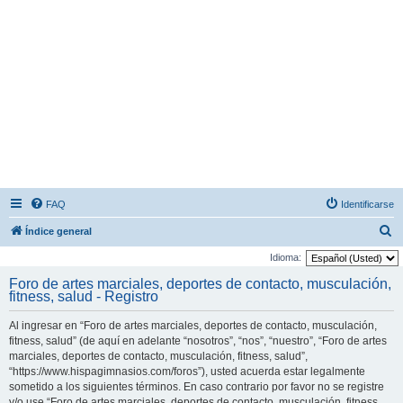
FAQ
Identificarse
B
Índice general
u
Idioma:
s
Foro de artes marciales, deportes de contacto, musculación,
fitness, salud - Registro
c
a
Al ingresar en “Foro de artes marciales, deportes de contacto, musculación,
r
fitness, salud” (de aquí en adelante “nosotros”, “nos”, “nuestro”, “Foro de artes
marciales, deportes de contacto, musculación, fitness, salud”,
“https://www.hispagimnasios.com/foros”), usted acuerda estar legalmente
sometido a los siguientes términos. En caso contrario por favor no se registre
y/o use “Foro de artes marciales, deportes de contacto, musculación, fitness,