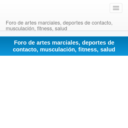
T
o
g
Foro de artes marciales, deportes de contacto,
g
musculación, fitness, salud
l
e
Foro de artes marciales, deportes de
n
a
contacto, musculación, fitness, salud
v
i
g
a
t
i
o
n