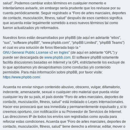
salud”. Podemos cambiar estos términos en cualquier momento e
intentaríamos avisarle, sin embargo sería prudente que los revisase por su
cuenta periódicamente. Seguir registrado a “Foro de artes marciales, deportes
de contacto, musculación, fitness, salud” después de esos cambios significa
que acuerda estar legalmente sometido a esos nuevos términos tal como
fueron actualizados y/o reformados.
Nuestros foros están desarrollados por phpBB (de aquí en adelante “ellos”,
“sus”, “software phpBB”, “www.phpbb.com”, “phpBB Limited”, “phpBB Teams”)
el cual es una solución de foros liberada bajo la “
GNU General Public License v2 en Ingles
” (de aquí en adelante “GPL”) y
puede ser descargada de
www.phpbb.com
. El software phpBB solamente
facilita discusiones basadas en Internet y la GPL estrictamente los excluye de
lo que aprobamos y/o desaprobamos como conductas y/o contenido
permisible. Para más información sobre phpBB, por favor visite:
https://www.phpbb.com/
.
Acuerda no enviar ningun contenido abusivo, obsceno, vulgar, difamatorio,
indecente, amenazante, sexual o cualquier otro material que pueda violar
cualquier ley de su país, el país donde “Foro de artes marciales, deportes de
contacto, musculación, fitness, salud” está instalado o Leyes Internacionales.
Hacer eso provocará que sea inmediata y permanentemente expulsado y, si lo
creemos oportuno, con notificación a su Proveedor de Servicios de Internet.
Las direcciones IP de todos los envíos son registradas como ayuda para
reforzar estas condiciones. Acuerda que “Foro de artes marciales, deportes de
contacto, musculación, fitness, salud” tiene derecho a eliminar, editar, mover o