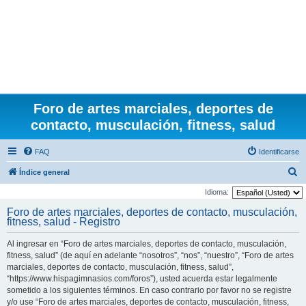
Foro de artes marciales, deportes de
contacto, musculación, fitness, salud
FAQ
Identificarse
B
Índice general
u
Idioma:
s
Foro de artes marciales, deportes de contacto, musculación,
fitness, salud - Registro
c
a
Al ingresar en “Foro de artes marciales, deportes de contacto, musculación,
r
fitness, salud” (de aquí en adelante “nosotros”, “nos”, “nuestro”, “Foro de artes
marciales, deportes de contacto, musculación, fitness, salud”,
“https://www.hispagimnasios.com/foros”), usted acuerda estar legalmente
sometido a los siguientes términos. En caso contrario por favor no se registre
y/o use “Foro de artes marciales, deportes de contacto, musculación, fitness,