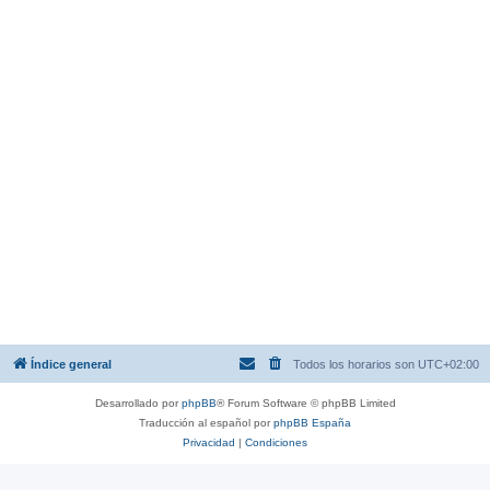
Índice general
Todos los horarios son
UTC+02:00
Desarrollado por
phpBB
® Forum Software © phpBB Limited
Traducción al español por
phpBB España
Privacidad
|
Condiciones