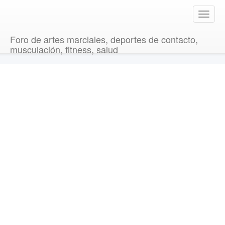
T
o
g
Foro de artes marciales, deportes de contacto,
g
musculación, fitness, salud
l
e
n
a
v
i
g
a
t
i
o
n