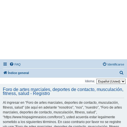
FAQ
Identificarse
B
Índice general
u
Idioma:
s
Foro de artes marciales, deportes de contacto, musculación,
fitness, salud - Registro
c
a
Al ingresar en “Foro de artes marciales, deportes de contacto, musculación,
r
fitness, salud” (de aquí en adelante “nosotros”, “nos”, “nuestro”, “Foro de artes
marciales, deportes de contacto, musculación, fitness, salud”,
“https://www.hispagimnasios.com/foros”), usted acuerda estar legalmente
sometido a los siguientes términos. En caso contrario por favor no se registre
y/o use “Foro de artes marciales, deportes de contacto, musculación, fitness,