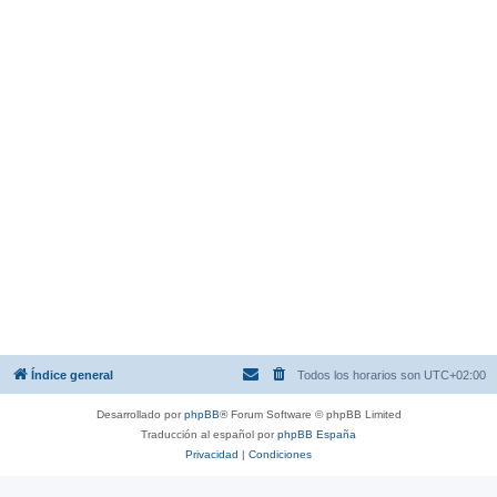
Índice general
Todos los horarios son
UTC+02:00
Desarrollado por
phpBB
® Forum Software © phpBB Limited
Traducción al español por
phpBB España
Privacidad
|
Condiciones