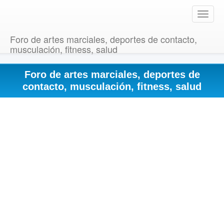
T
o
g
Foro de artes marciales, deportes de contacto,
g
musculación, fitness, salud
l
e
Foro de artes marciales, deportes de
n
a
contacto, musculación, fitness, salud
v
i
g
a
t
i
o
n