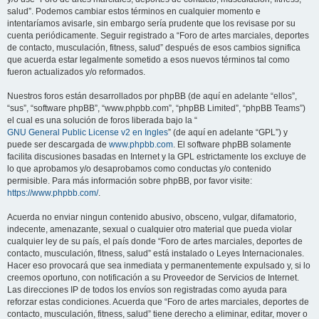
salud”. Podemos cambiar estos términos en cualquier momento e
intentaríamos avisarle, sin embargo sería prudente que los revisase por su
cuenta periódicamente. Seguir registrado a “Foro de artes marciales, deportes
de contacto, musculación, fitness, salud” después de esos cambios significa
que acuerda estar legalmente sometido a esos nuevos términos tal como
fueron actualizados y/o reformados.
Nuestros foros están desarrollados por phpBB (de aquí en adelante “ellos”,
“sus”, “software phpBB”, “www.phpbb.com”, “phpBB Limited”, “phpBB Teams”)
el cual es una solución de foros liberada bajo la “
GNU General Public License v2 en Ingles
” (de aquí en adelante “GPL”) y
puede ser descargada de
www.phpbb.com
. El software phpBB solamente
facilita discusiones basadas en Internet y la GPL estrictamente los excluye de
lo que aprobamos y/o desaprobamos como conductas y/o contenido
permisible. Para más información sobre phpBB, por favor visite:
https://www.phpbb.com/
.
Acuerda no enviar ningun contenido abusivo, obsceno, vulgar, difamatorio,
indecente, amenazante, sexual o cualquier otro material que pueda violar
cualquier ley de su país, el país donde “Foro de artes marciales, deportes de
contacto, musculación, fitness, salud” está instalado o Leyes Internacionales.
Hacer eso provocará que sea inmediata y permanentemente expulsado y, si lo
creemos oportuno, con notificación a su Proveedor de Servicios de Internet.
Las direcciones IP de todos los envíos son registradas como ayuda para
reforzar estas condiciones. Acuerda que “Foro de artes marciales, deportes de
contacto, musculación, fitness, salud” tiene derecho a eliminar, editar, mover o