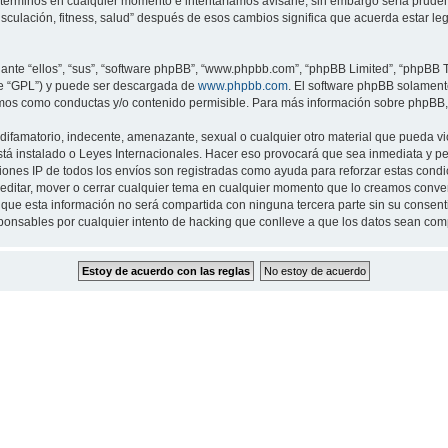
 términos en cualquier momento e intentaríamos avisarle, sin embargo sería prude
musculación, fitness, salud” después de esos cambios significa que acuerda estar 
nte “ellos”, “sus”, “software phpBB”, “www.phpbb.com”, “phpBB Limited”, “phpBB Te
te “GPL”) y puede ser descargada de
www.phpbb.com
. El software phpBB solamente
os como conductas y/o contenido permisible. Para más información sobre phpBB, p
ifamatorio, indecente, amenazante, sexual o cualquier otro material que pueda viol
 está instalado o Leyes Internacionales. Hacer eso provocará que sea inmediata y 
cciones IP de todos los envíos son registradas como ayuda para reforzar estas cond
ar, editar, mover o cerrar cualquier tema en cualquier momento que lo creamos con
 esta información no será compartida con ninguna tercera parte sin su consentimi
sponsables por cualquier intento de hacking que conlleve a que los datos sean co