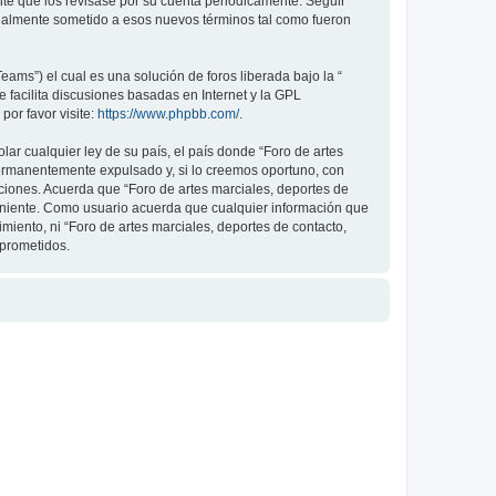
nte que los revisase por su cuenta periódicamente. Seguir
legalmente sometido a esos nuevos términos tal como fueron
ams”) el cual es una solución de foros liberada bajo la “
 facilita discusiones basadas en Internet y la GPL
or favor visite:
https://www.phpbb.com/
.
ar cualquier ley de su país, el país donde “Foro de artes
permanentemente expulsado y, si lo creemos oportuno, con
iciones. Acuerda que “Foro de artes marciales, deportes de
veniente. Como usuario acuerda que cualquier información que
ento, ni “Foro de artes marciales, deportes de contacto,
mprometidos.