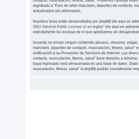
contacto, musculación, fitness, salud”. Podemos cambiar estos
registrado a “Foro de artes marciales, deportes de contacto, 
actualizados y/o reformados.
Nuestros foros están desarrollados por phpBB (de aquí en adela
GNU General Public License v2 en Ingles
” (de aquí en adelan
estrictamente los excluye de lo que aprobamos y/o desaprobam
Acuerda no enviar ningun contenido abusivo, obsceno, vulgar, d
marciales, deportes de contacto, musculación, fitness, salud”
notificación a su Proveedor de Servicios de Internet. Las dire
contacto, musculación, fitness, salud” tiene derecho a elimin
haya ingresado será almacenada en una base de datos. Dado que
musculación, fitness, salud” ni phpBB podrán considerarse re