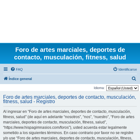
Foro de artes marciales, deportes de
contacto, musculación, fitness, salud
FAQ
Identificarse
B
Índice general
u
Idioma:
s
Foro de artes marciales, deportes de contacto, musculación,
fitness, salud - Registro
c
a
Al ingresar en “Foro de artes marciales, deportes de contacto, musculación,
r
fitness, salud” (de aquí en adelante “nosotros”, “nos”, “nuestro”, “Foro de artes
marciales, deportes de contacto, musculación, fitness, salud”,
“https://www.hispagimnasios.com/foros”), usted acuerda estar legalmente
sometido a los siguientes términos. En caso contrario por favor no se registre
y/o use “Foro de artes marciales, deportes de contacto, musculación, fitness,