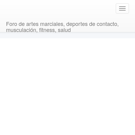
T
o
g
Foro de artes marciales, deportes de contacto,
g
musculación, fitness, salud
l
e
n
a
v
i
g
a
t
i
o
n