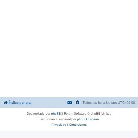
Índice general
Todos los horarios son
UTC+02:00
Desarrollado por
phpBB
® Forum Software © phpBB Limited
Traducción al español por
phpBB España
Privacidad
|
Condiciones