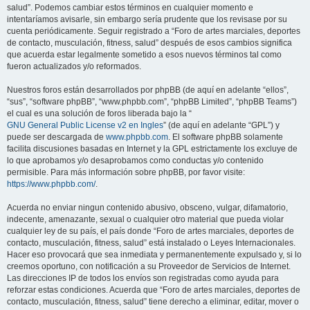
salud”. Podemos cambiar estos términos en cualquier momento e
intentaríamos avisarle, sin embargo sería prudente que los revisase por su
cuenta periódicamente. Seguir registrado a “Foro de artes marciales, deportes
de contacto, musculación, fitness, salud” después de esos cambios significa
que acuerda estar legalmente sometido a esos nuevos términos tal como
fueron actualizados y/o reformados.
Nuestros foros están desarrollados por phpBB (de aquí en adelante “ellos”,
“sus”, “software phpBB”, “www.phpbb.com”, “phpBB Limited”, “phpBB Teams”)
el cual es una solución de foros liberada bajo la “
GNU General Public License v2 en Ingles
” (de aquí en adelante “GPL”) y
puede ser descargada de
www.phpbb.com
. El software phpBB solamente
facilita discusiones basadas en Internet y la GPL estrictamente los excluye de
lo que aprobamos y/o desaprobamos como conductas y/o contenido
permisible. Para más información sobre phpBB, por favor visite:
https://www.phpbb.com/
.
Acuerda no enviar ningun contenido abusivo, obsceno, vulgar, difamatorio,
indecente, amenazante, sexual o cualquier otro material que pueda violar
cualquier ley de su país, el país donde “Foro de artes marciales, deportes de
contacto, musculación, fitness, salud” está instalado o Leyes Internacionales.
Hacer eso provocará que sea inmediata y permanentemente expulsado y, si lo
creemos oportuno, con notificación a su Proveedor de Servicios de Internet.
Las direcciones IP de todos los envíos son registradas como ayuda para
reforzar estas condiciones. Acuerda que “Foro de artes marciales, deportes de
contacto, musculación, fitness, salud” tiene derecho a eliminar, editar, mover o