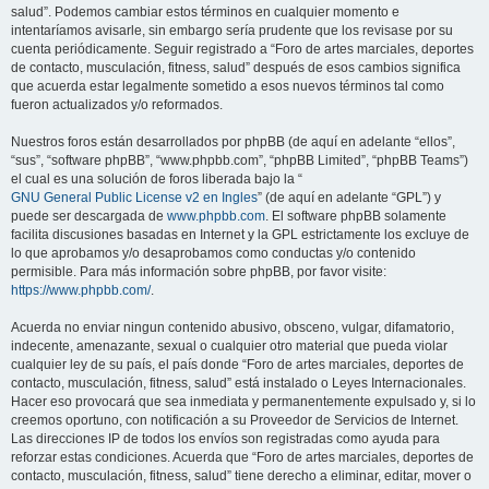
salud”. Podemos cambiar estos términos en cualquier momento e
intentaríamos avisarle, sin embargo sería prudente que los revisase por su
cuenta periódicamente. Seguir registrado a “Foro de artes marciales, deportes
de contacto, musculación, fitness, salud” después de esos cambios significa
que acuerda estar legalmente sometido a esos nuevos términos tal como
fueron actualizados y/o reformados.
Nuestros foros están desarrollados por phpBB (de aquí en adelante “ellos”,
“sus”, “software phpBB”, “www.phpbb.com”, “phpBB Limited”, “phpBB Teams”)
el cual es una solución de foros liberada bajo la “
GNU General Public License v2 en Ingles
” (de aquí en adelante “GPL”) y
puede ser descargada de
www.phpbb.com
. El software phpBB solamente
facilita discusiones basadas en Internet y la GPL estrictamente los excluye de
lo que aprobamos y/o desaprobamos como conductas y/o contenido
permisible. Para más información sobre phpBB, por favor visite:
https://www.phpbb.com/
.
Acuerda no enviar ningun contenido abusivo, obsceno, vulgar, difamatorio,
indecente, amenazante, sexual o cualquier otro material que pueda violar
cualquier ley de su país, el país donde “Foro de artes marciales, deportes de
contacto, musculación, fitness, salud” está instalado o Leyes Internacionales.
Hacer eso provocará que sea inmediata y permanentemente expulsado y, si lo
creemos oportuno, con notificación a su Proveedor de Servicios de Internet.
Las direcciones IP de todos los envíos son registradas como ayuda para
reforzar estas condiciones. Acuerda que “Foro de artes marciales, deportes de
contacto, musculación, fitness, salud” tiene derecho a eliminar, editar, mover o