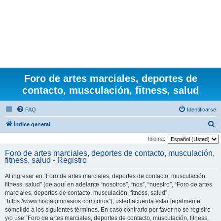
Foro de artes marciales, deportes de
contacto, musculación, fitness, salud
FAQ
Identificarse
B
Índice general
u
Idioma:
s
Foro de artes marciales, deportes de contacto, musculación,
fitness, salud - Registro
c
a
Al ingresar en “Foro de artes marciales, deportes de contacto, musculación,
r
fitness, salud” (de aquí en adelante “nosotros”, “nos”, “nuestro”, “Foro de artes
marciales, deportes de contacto, musculación, fitness, salud”,
“https://www.hispagimnasios.com/foros”), usted acuerda estar legalmente
sometido a los siguientes términos. En caso contrario por favor no se registre
y/o use “Foro de artes marciales, deportes de contacto, musculación, fitness,