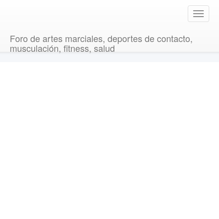
T
o
g
Foro de artes marciales, deportes de contacto,
g
musculación, fitness, salud
l
e
n
a
v
i
g
a
t
i
o
n