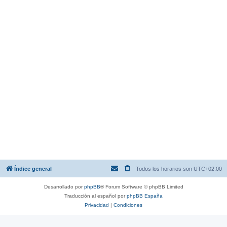
Índice general
Todos los horarios son
UTC+02:00
Desarrollado por
phpBB
® Forum Software © phpBB Limited
Traducción al español por
phpBB España
Privacidad
|
Condiciones