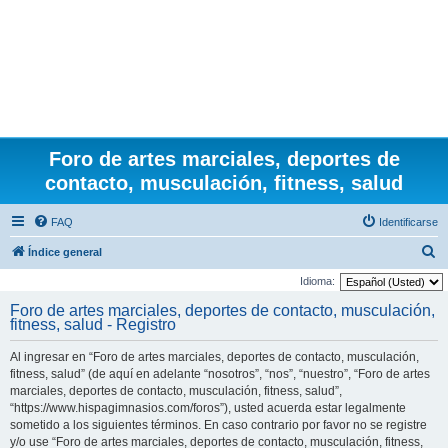
Foro de artes marciales, deportes de
contacto, musculación, fitness, salud
FAQ
Identificarse
B
Índice general
u
Idioma:
s
Foro de artes marciales, deportes de contacto, musculación,
fitness, salud - Registro
c
a
Al ingresar en “Foro de artes marciales, deportes de contacto, musculación,
r
fitness, salud” (de aquí en adelante “nosotros”, “nos”, “nuestro”, “Foro de artes
marciales, deportes de contacto, musculación, fitness, salud”,
“https://www.hispagimnasios.com/foros”), usted acuerda estar legalmente
sometido a los siguientes términos. En caso contrario por favor no se registre
y/o use “Foro de artes marciales, deportes de contacto, musculación, fitness,