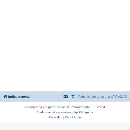
Índice general
Todos los horarios son
UTC+02:00
Desarrollado por
phpBB
® Forum Software © phpBB Limited
Traducción al español por
phpBB España
Privacidad
|
Condiciones