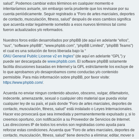
salud”. Podemos cambiar estos términos en cualquier momento e
intentaríamos avisarle, sin embargo sería prudente que los revisase por su
cuenta periódicamente. Seguir registrado a “Foro de artes marciales, deportes
de contacto, musculación, fitness, salud” después de esos cambios significa
que acuerda estar legalmente sometido a esos nuevos términos tal como
fueron actualizados y/o reformados.
Nuestros foros están desarrollados por phpBB (de aquí en adelante “ellos”,
“sus”, “software phpBB”, “www.phpbb.com”, “phpBB Limited”, “phpBB Teams”)
el cual es una solución de foros liberada bajo la “
GNU General Public License v2 en Ingles
” (de aquí en adelante “GPL”) y
puede ser descargada de
www.phpbb.com
. El software phpBB solamente
facilita discusiones basadas en Internet y la GPL estrictamente los excluye de
lo que aprobamos y/o desaprobamos como conductas y/o contenido
permisible. Para más información sobre phpBB, por favor visite:
https://www.phpbb.com/
.
Acuerda no enviar ningun contenido abusivo, obsceno, vulgar, difamatorio,
indecente, amenazante, sexual o cualquier otro material que pueda violar
cualquier ley de su país, el país donde “Foro de artes marciales, deportes de
contacto, musculación, fitness, salud” está instalado o Leyes Internacionales.
Hacer eso provocará que sea inmediata y permanentemente expulsado y, si lo
creemos oportuno, con notificación a su Proveedor de Servicios de Internet.
Las direcciones IP de todos los envíos son registradas como ayuda para
reforzar estas condiciones. Acuerda que “Foro de artes marciales, deportes de
contacto, musculación, fitness, salud” tiene derecho a eliminar, editar, mover o