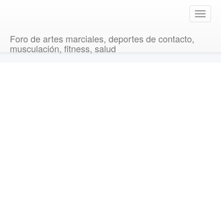
T
o
g
Foro de artes marciales, deportes de contacto,
g
musculación, fitness, salud
l
e
n
a
v
i
g
a
t
i
o
n