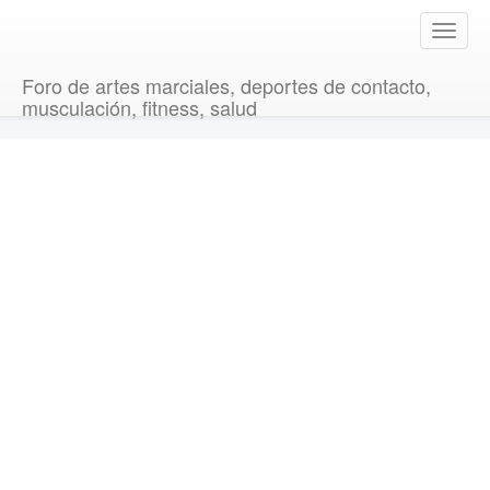
T
o
g
Foro de artes marciales, deportes de contacto,
g
musculación, fitness, salud
l
e
n
a
v
i
g
a
t
i
o
n