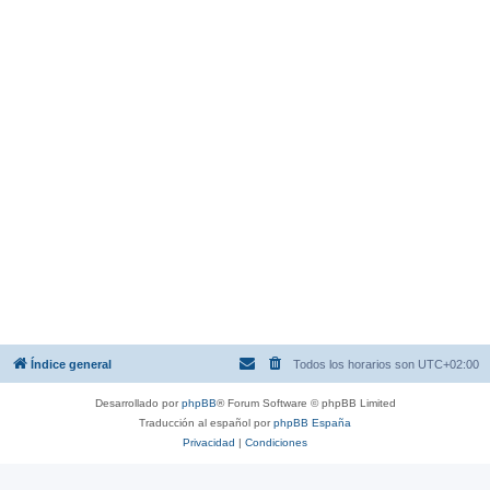
Índice general
Todos los horarios son
UTC+02:00
Desarrollado por
phpBB
® Forum Software © phpBB Limited
Traducción al español por
phpBB España
Privacidad
|
Condiciones