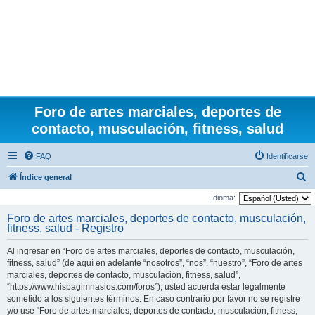
Foro de artes marciales, deportes de
contacto, musculación, fitness, salud
FAQ
Identificarse
B
Índice general
u
Idioma:
s
Foro de artes marciales, deportes de contacto, musculación,
fitness, salud - Registro
c
a
Al ingresar en “Foro de artes marciales, deportes de contacto, musculación,
r
fitness, salud” (de aquí en adelante “nosotros”, “nos”, “nuestro”, “Foro de artes
marciales, deportes de contacto, musculación, fitness, salud”,
“https://www.hispagimnasios.com/foros”), usted acuerda estar legalmente
sometido a los siguientes términos. En caso contrario por favor no se registre
y/o use “Foro de artes marciales, deportes de contacto, musculación, fitness,