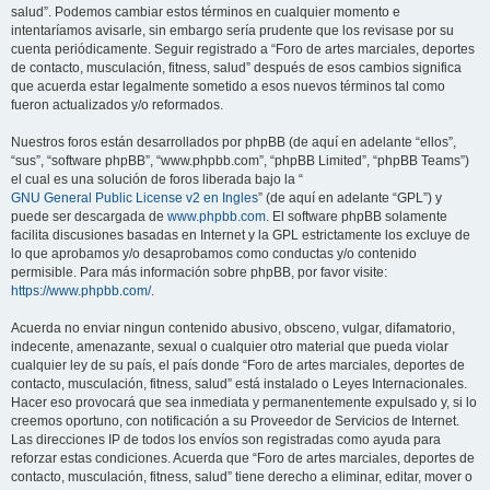
salud”. Podemos cambiar estos términos en cualquier momento e
intentaríamos avisarle, sin embargo sería prudente que los revisase por su
cuenta periódicamente. Seguir registrado a “Foro de artes marciales, deportes
de contacto, musculación, fitness, salud” después de esos cambios significa
que acuerda estar legalmente sometido a esos nuevos términos tal como
fueron actualizados y/o reformados.
Nuestros foros están desarrollados por phpBB (de aquí en adelante “ellos”,
“sus”, “software phpBB”, “www.phpbb.com”, “phpBB Limited”, “phpBB Teams”)
el cual es una solución de foros liberada bajo la “
GNU General Public License v2 en Ingles
” (de aquí en adelante “GPL”) y
puede ser descargada de
www.phpbb.com
. El software phpBB solamente
facilita discusiones basadas en Internet y la GPL estrictamente los excluye de
lo que aprobamos y/o desaprobamos como conductas y/o contenido
permisible. Para más información sobre phpBB, por favor visite:
https://www.phpbb.com/
.
Acuerda no enviar ningun contenido abusivo, obsceno, vulgar, difamatorio,
indecente, amenazante, sexual o cualquier otro material que pueda violar
cualquier ley de su país, el país donde “Foro de artes marciales, deportes de
contacto, musculación, fitness, salud” está instalado o Leyes Internacionales.
Hacer eso provocará que sea inmediata y permanentemente expulsado y, si lo
creemos oportuno, con notificación a su Proveedor de Servicios de Internet.
Las direcciones IP de todos los envíos son registradas como ayuda para
reforzar estas condiciones. Acuerda que “Foro de artes marciales, deportes de
contacto, musculación, fitness, salud” tiene derecho a eliminar, editar, mover o