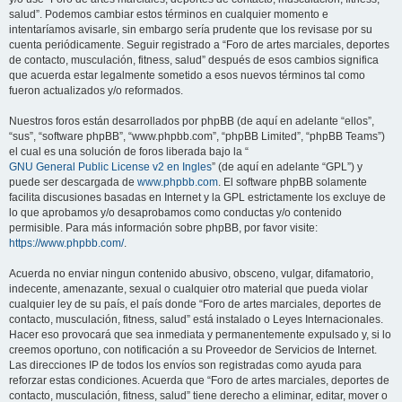
salud”. Podemos cambiar estos términos en cualquier momento e
intentaríamos avisarle, sin embargo sería prudente que los revisase por su
cuenta periódicamente. Seguir registrado a “Foro de artes marciales, deportes
de contacto, musculación, fitness, salud” después de esos cambios significa
que acuerda estar legalmente sometido a esos nuevos términos tal como
fueron actualizados y/o reformados.
Nuestros foros están desarrollados por phpBB (de aquí en adelante “ellos”,
“sus”, “software phpBB”, “www.phpbb.com”, “phpBB Limited”, “phpBB Teams”)
el cual es una solución de foros liberada bajo la “
GNU General Public License v2 en Ingles
” (de aquí en adelante “GPL”) y
puede ser descargada de
www.phpbb.com
. El software phpBB solamente
facilita discusiones basadas en Internet y la GPL estrictamente los excluye de
lo que aprobamos y/o desaprobamos como conductas y/o contenido
permisible. Para más información sobre phpBB, por favor visite:
https://www.phpbb.com/
.
Acuerda no enviar ningun contenido abusivo, obsceno, vulgar, difamatorio,
indecente, amenazante, sexual o cualquier otro material que pueda violar
cualquier ley de su país, el país donde “Foro de artes marciales, deportes de
contacto, musculación, fitness, salud” está instalado o Leyes Internacionales.
Hacer eso provocará que sea inmediata y permanentemente expulsado y, si lo
creemos oportuno, con notificación a su Proveedor de Servicios de Internet.
Las direcciones IP de todos los envíos son registradas como ayuda para
reforzar estas condiciones. Acuerda que “Foro de artes marciales, deportes de
contacto, musculación, fitness, salud” tiene derecho a eliminar, editar, mover o