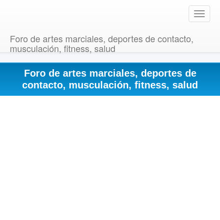
T
o
g
Foro de artes marciales, deportes de contacto,
g
musculación, fitness, salud
l
e
Foro de artes marciales, deportes de
n
a
contacto, musculación, fitness, salud
v
i
g
a
t
i
o
n