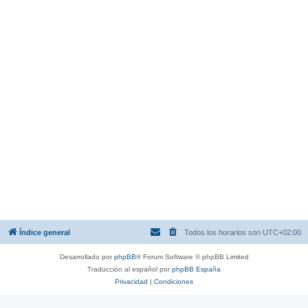
Índice general
Todos los horarios son
UTC+02:00
Desarrollado por
phpBB
® Forum Software © phpBB Limited
Traducción al español por
phpBB España
Privacidad
|
Condiciones