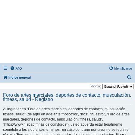
FAQ
Identificarse
B
Índice general
u
Idioma:
s
Foro de artes marciales, deportes de contacto, musculación,
fitness, salud - Registro
c
a
Al ingresar en “Foro de artes marciales, deportes de contacto, musculación,
r
fitness, salud” (de aquí en adelante “nosotros”, “nos”, “nuestro”, “Foro de artes
marciales, deportes de contacto, musculación, fitness, salud”,
“https://www.hispagimnasios.com/foros”), usted acuerda estar legalmente
sometido a los siguientes términos. En caso contrario por favor no se registre
y/o use “Foro de artes marciales, deportes de contacto, musculación, fitness,