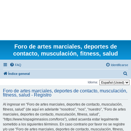
Foro de artes marciales, deportes de
contacto, musculación, fitness, salud
FAQ
Identificarse
B
Índice general
u
Idioma:
s
Foro de artes marciales, deportes de contacto, musculación,
fitness, salud - Registro
c
a
Al ingresar en “Foro de artes marciales, deportes de contacto, musculación,
r
fitness, salud” (de aquí en adelante “nosotros”, “nos”, “nuestro”, “Foro de artes
marciales, deportes de contacto, musculación, fitness, salud”,
“https://www.hispagimnasios.com/foros”), usted acuerda estar legalmente
sometido a los siguientes términos. En caso contrario por favor no se registre
y/o use “Foro de artes marciales, deportes de contacto, musculación, fitness,