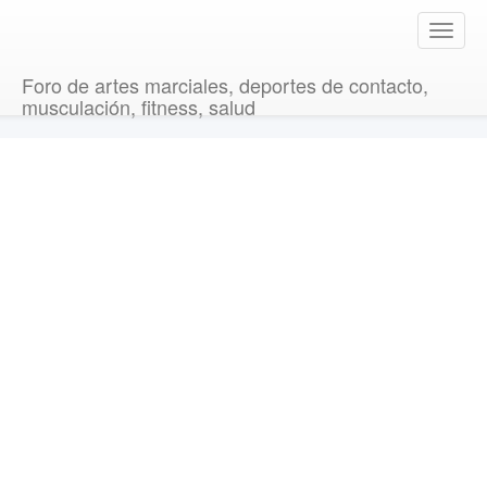
T
o
g
Foro de artes marciales, deportes de contacto,
g
musculación, fitness, salud
l
e
n
a
v
i
g
a
t
i
o
n