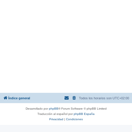
Índice general
Todos los horarios son
UTC+02:00
Desarrollado por
phpBB
® Forum Software © phpBB Limited
Traducción al español por
phpBB España
Privacidad
|
Condiciones