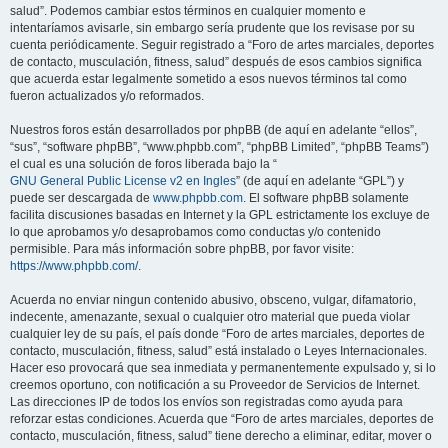
salud”. Podemos cambiar estos términos en cualquier momento e
intentaríamos avisarle, sin embargo sería prudente que los revisase por su
cuenta periódicamente. Seguir registrado a “Foro de artes marciales, deportes
de contacto, musculación, fitness, salud” después de esos cambios significa
que acuerda estar legalmente sometido a esos nuevos términos tal como
fueron actualizados y/o reformados.
Nuestros foros están desarrollados por phpBB (de aquí en adelante “ellos”,
“sus”, “software phpBB”, “www.phpbb.com”, “phpBB Limited”, “phpBB Teams”)
el cual es una solución de foros liberada bajo la “
GNU General Public License v2 en Ingles
” (de aquí en adelante “GPL”) y
puede ser descargada de
www.phpbb.com
. El software phpBB solamente
facilita discusiones basadas en Internet y la GPL estrictamente los excluye de
lo que aprobamos y/o desaprobamos como conductas y/o contenido
permisible. Para más información sobre phpBB, por favor visite:
https://www.phpbb.com/
.
Acuerda no enviar ningun contenido abusivo, obsceno, vulgar, difamatorio,
indecente, amenazante, sexual o cualquier otro material que pueda violar
cualquier ley de su país, el país donde “Foro de artes marciales, deportes de
contacto, musculación, fitness, salud” está instalado o Leyes Internacionales.
Hacer eso provocará que sea inmediata y permanentemente expulsado y, si lo
creemos oportuno, con notificación a su Proveedor de Servicios de Internet.
Las direcciones IP de todos los envíos son registradas como ayuda para
reforzar estas condiciones. Acuerda que “Foro de artes marciales, deportes de
contacto, musculación, fitness, salud” tiene derecho a eliminar, editar, mover o