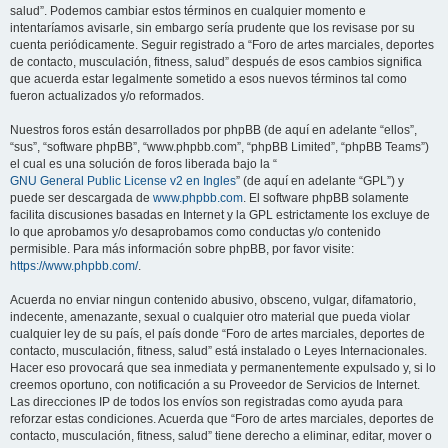
salud”. Podemos cambiar estos términos en cualquier momento e
intentaríamos avisarle, sin embargo sería prudente que los revisase por su
cuenta periódicamente. Seguir registrado a “Foro de artes marciales, deportes
de contacto, musculación, fitness, salud” después de esos cambios significa
que acuerda estar legalmente sometido a esos nuevos términos tal como
fueron actualizados y/o reformados.
Nuestros foros están desarrollados por phpBB (de aquí en adelante “ellos”,
“sus”, “software phpBB”, “www.phpbb.com”, “phpBB Limited”, “phpBB Teams”)
el cual es una solución de foros liberada bajo la “
GNU General Public License v2 en Ingles
” (de aquí en adelante “GPL”) y
puede ser descargada de
www.phpbb.com
. El software phpBB solamente
facilita discusiones basadas en Internet y la GPL estrictamente los excluye de
lo que aprobamos y/o desaprobamos como conductas y/o contenido
permisible. Para más información sobre phpBB, por favor visite:
https://www.phpbb.com/
.
Acuerda no enviar ningun contenido abusivo, obsceno, vulgar, difamatorio,
indecente, amenazante, sexual o cualquier otro material que pueda violar
cualquier ley de su país, el país donde “Foro de artes marciales, deportes de
contacto, musculación, fitness, salud” está instalado o Leyes Internacionales.
Hacer eso provocará que sea inmediata y permanentemente expulsado y, si lo
creemos oportuno, con notificación a su Proveedor de Servicios de Internet.
Las direcciones IP de todos los envíos son registradas como ayuda para
reforzar estas condiciones. Acuerda que “Foro de artes marciales, deportes de
contacto, musculación, fitness, salud” tiene derecho a eliminar, editar, mover o