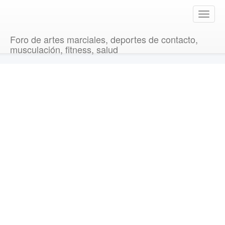
T
o
g
Foro de artes marciales, deportes de contacto,
g
musculación, fitness, salud
l
e
n
a
v
i
g
a
t
i
o
n