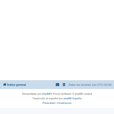
Índice general
Todos los horarios son
UTC+02:00
Desarrollado por
phpBB
® Forum Software © phpBB Limited
Traducción al español por
phpBB España
Privacidad
|
Condiciones