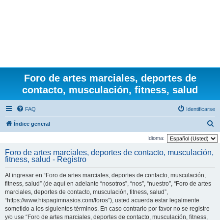
Foro de artes marciales, deportes de
contacto, musculación, fitness, salud
FAQ
Identificarse
B
Índice general
u
Idioma:
s
Foro de artes marciales, deportes de contacto, musculación,
fitness, salud - Registro
c
a
Al ingresar en “Foro de artes marciales, deportes de contacto, musculación,
r
fitness, salud” (de aquí en adelante “nosotros”, “nos”, “nuestro”, “Foro de artes
marciales, deportes de contacto, musculación, fitness, salud”,
“https://www.hispagimnasios.com/foros”), usted acuerda estar legalmente
sometido a los siguientes términos. En caso contrario por favor no se registre
y/o use “Foro de artes marciales, deportes de contacto, musculación, fitness,