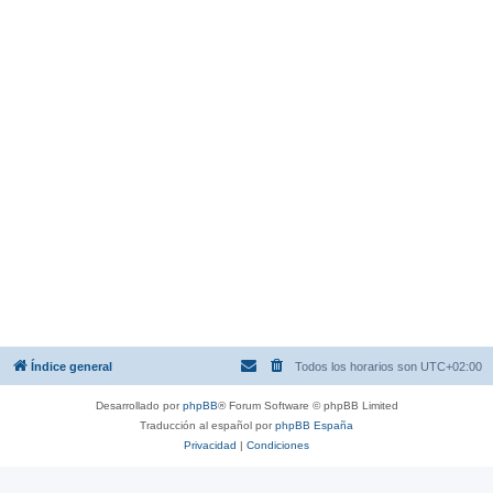
Índice general
Todos los horarios son
UTC+02:00
Desarrollado por
phpBB
® Forum Software © phpBB Limited
Traducción al español por
phpBB España
Privacidad
|
Condiciones