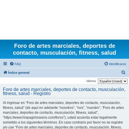
Foro de artes marciales, deportes de
contacto, musculación, fitness, salud
FAQ
Identificarse
B
Índice general
u
Idioma:
s
Foro de artes marciales, deportes de contacto, musculación,
fitness, salud - Registro
c
a
Al ingresar en “Foro de artes marciales, deportes de contacto, musculación,
r
fitness, salud” (de aquí en adelante “nosotros”, “nos”, “nuestro”, “Foro de artes
marciales, deportes de contacto, musculación, fitness, salud”,
“https://www.hispagimnasios.com/foros”), usted acuerda estar legalmente
sometido a los siguientes términos. En caso contrario por favor no se registre
y/o use “Foro de artes marciales, deportes de contacto, musculación, fitness,