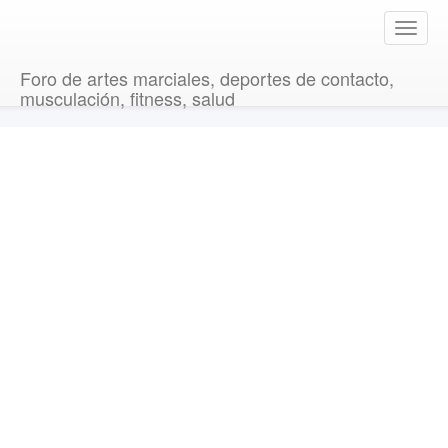
T
o
g
Foro de artes marciales, deportes de contacto,
g
musculación, fitness, salud
l
e
n
a
v
i
g
a
t
i
o
n