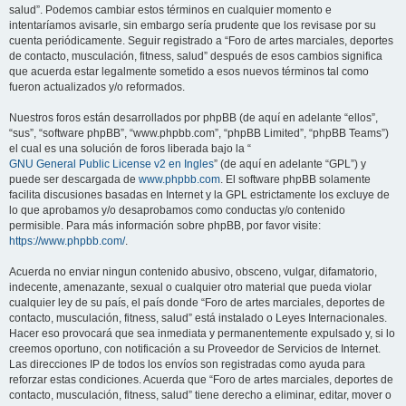
salud”. Podemos cambiar estos términos en cualquier momento e
intentaríamos avisarle, sin embargo sería prudente que los revisase por su
cuenta periódicamente. Seguir registrado a “Foro de artes marciales, deportes
de contacto, musculación, fitness, salud” después de esos cambios significa
que acuerda estar legalmente sometido a esos nuevos términos tal como
fueron actualizados y/o reformados.
Nuestros foros están desarrollados por phpBB (de aquí en adelante “ellos”,
“sus”, “software phpBB”, “www.phpbb.com”, “phpBB Limited”, “phpBB Teams”)
el cual es una solución de foros liberada bajo la “
GNU General Public License v2 en Ingles
” (de aquí en adelante “GPL”) y
puede ser descargada de
www.phpbb.com
. El software phpBB solamente
facilita discusiones basadas en Internet y la GPL estrictamente los excluye de
lo que aprobamos y/o desaprobamos como conductas y/o contenido
permisible. Para más información sobre phpBB, por favor visite:
https://www.phpbb.com/
.
Acuerda no enviar ningun contenido abusivo, obsceno, vulgar, difamatorio,
indecente, amenazante, sexual o cualquier otro material que pueda violar
cualquier ley de su país, el país donde “Foro de artes marciales, deportes de
contacto, musculación, fitness, salud” está instalado o Leyes Internacionales.
Hacer eso provocará que sea inmediata y permanentemente expulsado y, si lo
creemos oportuno, con notificación a su Proveedor de Servicios de Internet.
Las direcciones IP de todos los envíos son registradas como ayuda para
reforzar estas condiciones. Acuerda que “Foro de artes marciales, deportes de
contacto, musculación, fitness, salud” tiene derecho a eliminar, editar, mover o