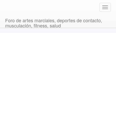
T
o
g
Foro de artes marciales, deportes de contacto,
g
musculación, fitness, salud
l
e
n
a
v
i
g
a
t
i
o
n