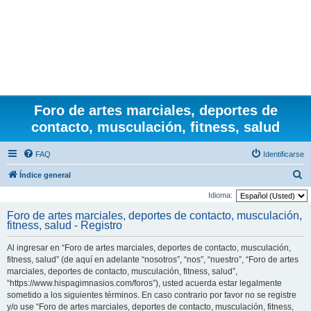
Foro de artes marciales, deportes de
contacto, musculación, fitness, salud
FAQ
Identificarse
B
Índice general
u
Idioma:
s
Foro de artes marciales, deportes de contacto, musculación,
fitness, salud - Registro
c
a
Al ingresar en “Foro de artes marciales, deportes de contacto, musculación,
r
fitness, salud” (de aquí en adelante “nosotros”, “nos”, “nuestro”, “Foro de artes
marciales, deportes de contacto, musculación, fitness, salud”,
“https://www.hispagimnasios.com/foros”), usted acuerda estar legalmente
sometido a los siguientes términos. En caso contrario por favor no se registre
y/o use “Foro de artes marciales, deportes de contacto, musculación, fitness,