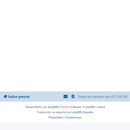
Índice general
Todos los horarios son
UTC+02:00
Desarrollado por
phpBB
® Forum Software © phpBB Limited
Traducción al español por
phpBB España
Privacidad
|
Condiciones