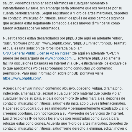
salud”. Podemos cambiar estos términos en cualquier momento e
intentaríamos avisarle, sin embargo sería prudente que los revisase por su
cuenta periódicamente. Seguir registrado a “Foro de artes marciales, deportes
de contacto, musculación, fitness, salud” después de esos cambios significa
que acuerda estar legalmente sometido a esos nuevos términos tal como
fueron actualizados y/o reformados.
Nuestros foros están desarrollados por phpBB (de aquí en adelante “ellos”,
“sus”, “software phpBB”, “www.phpbb.com”, “phpBB Limited”, “phpBB Teams”)
el cual es una solución de foros liberada bajo la “
GNU General Public License v2 en Ingles
” (de aquí en adelante “GPL”) y
puede ser descargada de
www.phpbb.com
. El software phpBB solamente
facilita discusiones basadas en Internet y la GPL estrictamente los excluye de
lo que aprobamos y/o desaprobamos como conductas y/o contenido
permisible. Para más información sobre phpBB, por favor visite:
https://www.phpbb.com/
.
Acuerda no enviar ningun contenido abusivo, obsceno, vulgar, difamatorio,
indecente, amenazante, sexual o cualquier otro material que pueda violar
cualquier ley de su país, el país donde “Foro de artes marciales, deportes de
contacto, musculación, fitness, salud” está instalado o Leyes Internacionales.
Hacer eso provocará que sea inmediata y permanentemente expulsado y, si lo
creemos oportuno, con notificación a su Proveedor de Servicios de Internet.
Las direcciones IP de todos los envíos son registradas como ayuda para
reforzar estas condiciones. Acuerda que “Foro de artes marciales, deportes de
contacto, musculación, fitness, salud” tiene derecho a eliminar, editar, mover o