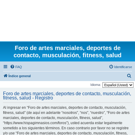
Foro de artes marciales, deportes de
contacto, musculación, fitness, salud
FAQ
Identificarse
B
Índice general
u
Idioma:
s
Foro de artes marciales, deportes de contacto, musculación,
fitness, salud - Registro
c
a
Al ingresar en “Foro de artes marciales, deportes de contacto, musculación,
r
fitness, salud” (de aquí en adelante “nosotros”, “nos”, “nuestro”, “Foro de artes
marciales, deportes de contacto, musculación, fitness, salud”,
“https://www.hispagimnasios.com/foros”), usted acuerda estar legalmente
sometido a los siguientes términos. En caso contrario por favor no se registre
y/o use “Foro de artes marciales, deportes de contacto, musculación, fitness,