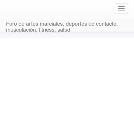
T
o
g
Foro de artes marciales, deportes de contacto,
g
musculación, fitness, salud
l
e
n
a
v
i
g
a
t
i
o
n