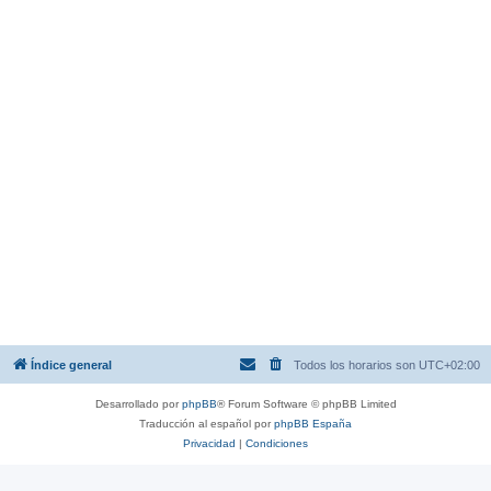
Índice general
Todos los horarios son
UTC+02:00
Desarrollado por
phpBB
® Forum Software © phpBB Limited
Traducción al español por
phpBB España
Privacidad
|
Condiciones