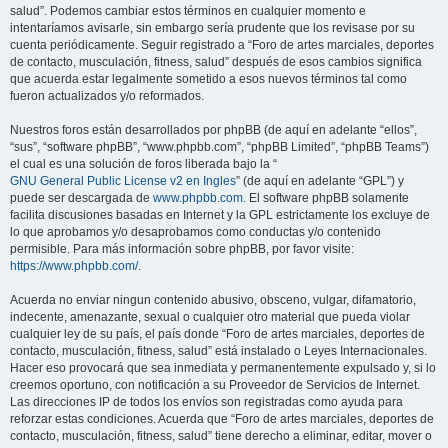
salud”. Podemos cambiar estos términos en cualquier momento e
intentaríamos avisarle, sin embargo sería prudente que los revisase por su
cuenta periódicamente. Seguir registrado a “Foro de artes marciales, deportes
de contacto, musculación, fitness, salud” después de esos cambios significa
que acuerda estar legalmente sometido a esos nuevos términos tal como
fueron actualizados y/o reformados.
Nuestros foros están desarrollados por phpBB (de aquí en adelante “ellos”,
“sus”, “software phpBB”, “www.phpbb.com”, “phpBB Limited”, “phpBB Teams”)
el cual es una solución de foros liberada bajo la “
GNU General Public License v2 en Ingles
” (de aquí en adelante “GPL”) y
puede ser descargada de
www.phpbb.com
. El software phpBB solamente
facilita discusiones basadas en Internet y la GPL estrictamente los excluye de
lo que aprobamos y/o desaprobamos como conductas y/o contenido
permisible. Para más información sobre phpBB, por favor visite:
https://www.phpbb.com/
.
Acuerda no enviar ningun contenido abusivo, obsceno, vulgar, difamatorio,
indecente, amenazante, sexual o cualquier otro material que pueda violar
cualquier ley de su país, el país donde “Foro de artes marciales, deportes de
contacto, musculación, fitness, salud” está instalado o Leyes Internacionales.
Hacer eso provocará que sea inmediata y permanentemente expulsado y, si lo
creemos oportuno, con notificación a su Proveedor de Servicios de Internet.
Las direcciones IP de todos los envíos son registradas como ayuda para
reforzar estas condiciones. Acuerda que “Foro de artes marciales, deportes de
contacto, musculación, fitness, salud” tiene derecho a eliminar, editar, mover o