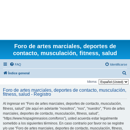
Foro de artes marciales, deportes de
contacto, musculación, fitness, salud
FAQ
Identificarse
B
Índice general
u
Idioma:
s
Foro de artes marciales, deportes de contacto, musculación,
fitness, salud - Registro
c
a
Al ingresar en “Foro de artes marciales, deportes de contacto, musculación,
r
fitness, salud” (de aquí en adelante “nosotros”, “nos”, “nuestro”, “Foro de artes
marciales, deportes de contacto, musculación, fitness, salud”,
“https://www.hispagimnasios.com/foros”), usted acuerda estar legalmente
sometido a los siguientes términos. En caso contrario por favor no se registre
y/o use “Foro de artes marciales, deportes de contacto, musculación, fitness,