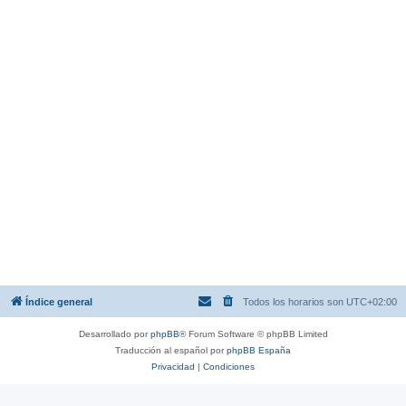
Índice general
Todos los horarios son
UTC+02:00
Desarrollado por
phpBB
® Forum Software © phpBB Limited
Traducción al español por
phpBB España
Privacidad
|
Condiciones