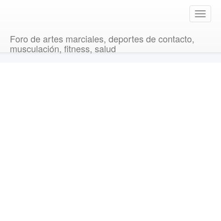
T
o
g
Foro de artes marciales, deportes de contacto,
g
musculación, fitness, salud
l
e
n
a
v
i
g
a
t
i
o
n