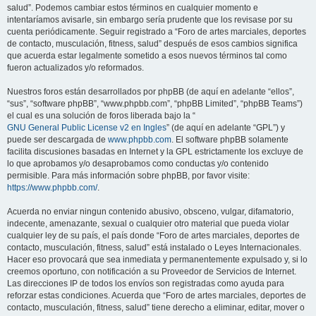
salud”. Podemos cambiar estos términos en cualquier momento e
intentaríamos avisarle, sin embargo sería prudente que los revisase por su
cuenta periódicamente. Seguir registrado a “Foro de artes marciales, deportes
de contacto, musculación, fitness, salud” después de esos cambios significa
que acuerda estar legalmente sometido a esos nuevos términos tal como
fueron actualizados y/o reformados.
Nuestros foros están desarrollados por phpBB (de aquí en adelante “ellos”,
“sus”, “software phpBB”, “www.phpbb.com”, “phpBB Limited”, “phpBB Teams”)
el cual es una solución de foros liberada bajo la “
GNU General Public License v2 en Ingles
” (de aquí en adelante “GPL”) y
puede ser descargada de
www.phpbb.com
. El software phpBB solamente
facilita discusiones basadas en Internet y la GPL estrictamente los excluye de
lo que aprobamos y/o desaprobamos como conductas y/o contenido
permisible. Para más información sobre phpBB, por favor visite:
https://www.phpbb.com/
.
Acuerda no enviar ningun contenido abusivo, obsceno, vulgar, difamatorio,
indecente, amenazante, sexual o cualquier otro material que pueda violar
cualquier ley de su país, el país donde “Foro de artes marciales, deportes de
contacto, musculación, fitness, salud” está instalado o Leyes Internacionales.
Hacer eso provocará que sea inmediata y permanentemente expulsado y, si lo
creemos oportuno, con notificación a su Proveedor de Servicios de Internet.
Las direcciones IP de todos los envíos son registradas como ayuda para
reforzar estas condiciones. Acuerda que “Foro de artes marciales, deportes de
contacto, musculación, fitness, salud” tiene derecho a eliminar, editar, mover o