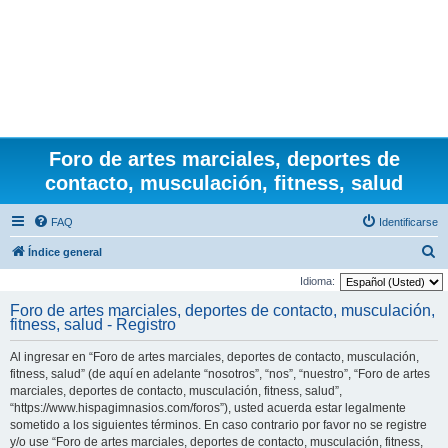
Foro de artes marciales, deportes de
contacto, musculación, fitness, salud
FAQ
Identificarse
B
Índice general
u
Idioma:
s
Foro de artes marciales, deportes de contacto, musculación,
fitness, salud - Registro
c
a
Al ingresar en “Foro de artes marciales, deportes de contacto, musculación,
r
fitness, salud” (de aquí en adelante “nosotros”, “nos”, “nuestro”, “Foro de artes
marciales, deportes de contacto, musculación, fitness, salud”,
“https://www.hispagimnasios.com/foros”), usted acuerda estar legalmente
sometido a los siguientes términos. En caso contrario por favor no se registre
y/o use “Foro de artes marciales, deportes de contacto, musculación, fitness,