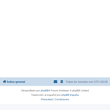
Índice general
Todos los horarios son
UTC+02:00
Desarrollado por
phpBB
® Forum Software © phpBB Limited
Traducción al español por
phpBB España
Privacidad
|
Condiciones