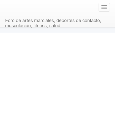
T
o
g
Foro de artes marciales, deportes de contacto,
g
musculación, fitness, salud
l
e
n
a
v
i
g
a
t
i
o
n