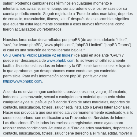
salud”. Podemos cambiar estos términos en cualquier momento e
intentaríamos avisarle, sin embargo sería prudente que los revisase por su
cuenta periódicamente. Seguir registrado a “Foro de artes marciales, deportes
de contacto, musculación, fitness, salud” después de esos cambios significa
que acuerda estar legalmente sometido a esos nuevos términos tal como
fueron actualizados y/o reformados.
Nuestros foros están desarrollados por phpBB (de aquí en adelante “ellos”,
“sus”, “software phpBB”, “www.phpbb.com”, “phpBB Limited”, “phpBB Teams”)
el cual es una solución de foros liberada bajo la “
GNU General Public License v2 en Ingles
” (de aquí en adelante “GPL”) y
puede ser descargada de
www.phpbb.com
. El software phpBB solamente
facilita discusiones basadas en Internet y la GPL estrictamente los excluye de
lo que aprobamos y/o desaprobamos como conductas y/o contenido
permisible. Para más información sobre phpBB, por favor visite:
https://www.phpbb.com/
.
Acuerda no enviar ningun contenido abusivo, obsceno, vulgar, difamatorio,
indecente, amenazante, sexual o cualquier otro material que pueda violar
cualquier ley de su país, el país donde “Foro de artes marciales, deportes de
contacto, musculación, fitness, salud” está instalado o Leyes Internacionales.
Hacer eso provocará que sea inmediata y permanentemente expulsado y, si lo
creemos oportuno, con notificación a su Proveedor de Servicios de Internet.
Las direcciones IP de todos los envíos son registradas como ayuda para
reforzar estas condiciones. Acuerda que “Foro de artes marciales, deportes de
contacto, musculación, fitness, salud” tiene derecho a eliminar, editar, mover o