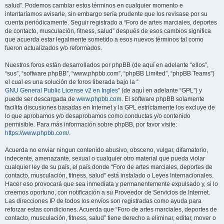
salud”. Podemos cambiar estos términos en cualquier momento e
intentaríamos avisarle, sin embargo sería prudente que los revisase por su
cuenta periódicamente. Seguir registrado a “Foro de artes marciales, deportes
de contacto, musculación, fitness, salud” después de esos cambios significa
que acuerda estar legalmente sometido a esos nuevos términos tal como
fueron actualizados y/o reformados.
Nuestros foros están desarrollados por phpBB (de aquí en adelante “ellos”,
“sus”, “software phpBB”, “www.phpbb.com”, “phpBB Limited”, “phpBB Teams”)
el cual es una solución de foros liberada bajo la “
GNU General Public License v2 en Ingles
” (de aquí en adelante “GPL”) y
puede ser descargada de
www.phpbb.com
. El software phpBB solamente
facilita discusiones basadas en Internet y la GPL estrictamente los excluye de
lo que aprobamos y/o desaprobamos como conductas y/o contenido
permisible. Para más información sobre phpBB, por favor visite:
https://www.phpbb.com/
.
Acuerda no enviar ningun contenido abusivo, obsceno, vulgar, difamatorio,
indecente, amenazante, sexual o cualquier otro material que pueda violar
cualquier ley de su país, el país donde “Foro de artes marciales, deportes de
contacto, musculación, fitness, salud” está instalado o Leyes Internacionales.
Hacer eso provocará que sea inmediata y permanentemente expulsado y, si lo
creemos oportuno, con notificación a su Proveedor de Servicios de Internet.
Las direcciones IP de todos los envíos son registradas como ayuda para
reforzar estas condiciones. Acuerda que “Foro de artes marciales, deportes de
contacto, musculación, fitness, salud” tiene derecho a eliminar, editar, mover o