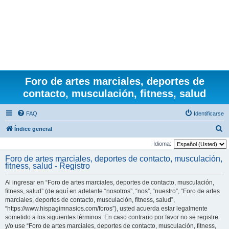
Foro de artes marciales, deportes de
contacto, musculación, fitness, salud
FAQ
Identificarse
B
Índice general
u
Idioma:
s
Foro de artes marciales, deportes de contacto, musculación,
fitness, salud - Registro
c
a
Al ingresar en “Foro de artes marciales, deportes de contacto, musculación,
r
fitness, salud” (de aquí en adelante “nosotros”, “nos”, “nuestro”, “Foro de artes
marciales, deportes de contacto, musculación, fitness, salud”,
“https://www.hispagimnasios.com/foros”), usted acuerda estar legalmente
sometido a los siguientes términos. En caso contrario por favor no se registre
y/o use “Foro de artes marciales, deportes de contacto, musculación, fitness,