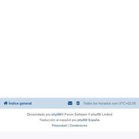
Índice general
Todos los horarios son
UTC+02:00
Desarrollado por
phpBB
® Forum Software © phpBB Limited
Traducción al español por
phpBB España
Privacidad
|
Condiciones