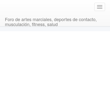
T
o
g
Foro de artes marciales, deportes de contacto,
g
musculación, fitness, salud
l
e
n
a
v
i
g
a
t
i
o
n