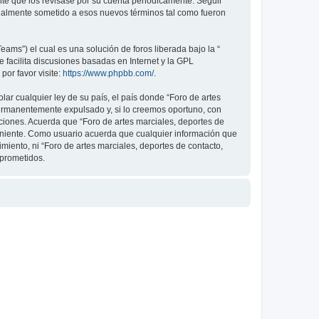
nte que los revisase por su cuenta periódicamente. Seguir
legalmente sometido a esos nuevos términos tal como fueron
ams”) el cual es una solución de foros liberada bajo la “
 facilita discusiones basadas en Internet y la GPL
or favor visite:
https://www.phpbb.com/
.
ar cualquier ley de su país, el país donde “Foro de artes
permanentemente expulsado y, si lo creemos oportuno, con
iciones. Acuerda que “Foro de artes marciales, deportes de
veniente. Como usuario acuerda que cualquier información que
ento, ni “Foro de artes marciales, deportes de contacto,
mprometidos.