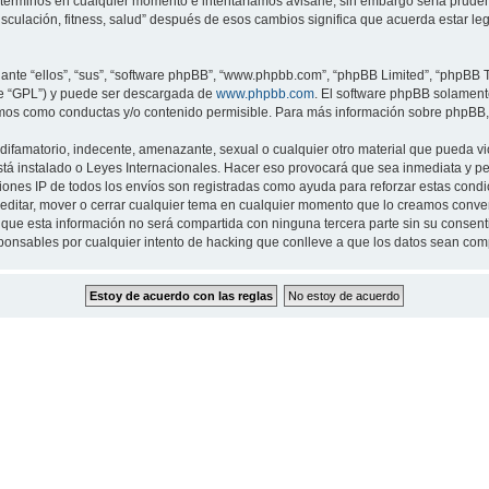
 términos en cualquier momento e intentaríamos avisarle, sin embargo sería prude
musculación, fitness, salud” después de esos cambios significa que acuerda estar 
nte “ellos”, “sus”, “software phpBB”, “www.phpbb.com”, “phpBB Limited”, “phpBB Te
te “GPL”) y puede ser descargada de
www.phpbb.com
. El software phpBB solamente
os como conductas y/o contenido permisible. Para más información sobre phpBB, p
ifamatorio, indecente, amenazante, sexual o cualquier otro material que pueda viol
 está instalado o Leyes Internacionales. Hacer eso provocará que sea inmediata y 
cciones IP de todos los envíos son registradas como ayuda para reforzar estas cond
ar, editar, mover o cerrar cualquier tema en cualquier momento que lo creamos con
 esta información no será compartida con ninguna tercera parte sin su consentimi
sponsables por cualquier intento de hacking que conlleve a que los datos sean co