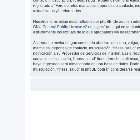
contacto, musculación, fitness, salud”. Podemos cambiar estos
registrado a “Foro de artes marciales, deportes de contacto, 
actualizados y/o reformados.
Nuestros foros están desarrollados por phpBB (de aquí en adela
GNU General Public License v2 en Ingles
” (de aquí en adelan
estrictamente los excluye de lo que aprobamos y/o desaprobam
Acuerda no enviar ningun contenido abusivo, obsceno, vulgar, d
marciales, deportes de contacto, musculación, fitness, salud”
notificación a su Proveedor de Servicios de Internet. Las dire
contacto, musculación, fitness, salud” tiene derecho a elimin
haya ingresado será almacenada en una base de datos. Dado que
musculación, fitness, salud” ni phpBB podrán considerarse re