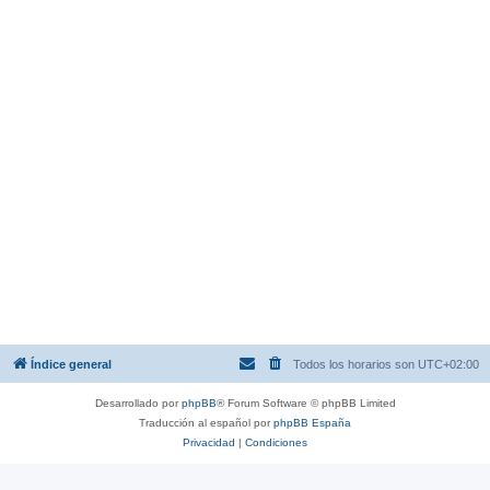
Índice general
Todos los horarios son
UTC+02:00
Desarrollado por
phpBB
® Forum Software © phpBB Limited
Traducción al español por
phpBB España
Privacidad
|
Condiciones