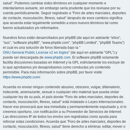
salud”. Podemos cambiar estos términos en cualquier momento e
intentaríamos avisarle, sin embargo sería prudente que los revisase por su
cuenta periódicamente. Seguir registrado a “Foro de artes marciales, deportes
de contacto, musculación, fitness, salud” después de esos cambios significa
que acuerda estar legalmente sometido a esos nuevos términos tal como
fueron actualizados y/o reformados.
Nuestros foros están desarrollados por phpBB (de aquí en adelante “ellos”,
“sus”, “software phpBB”, “www.phpbb.com”, “phpBB Limited”, “phpBB Teams”)
el cual es una solución de foros liberada bajo la “
GNU General Public License v2 en Ingles
” (de aquí en adelante “GPL”) y
puede ser descargada de
www.phpbb.com
. El software phpBB solamente
facilita discusiones basadas en Internet y la GPL estrictamente los excluye de
lo que aprobamos y/o desaprobamos como conductas y/o contenido
permisible. Para más información sobre phpBB, por favor visite:
https://www.phpbb.com/
.
Acuerda no enviar ningun contenido abusivo, obsceno, vulgar, difamatorio,
indecente, amenazante, sexual o cualquier otro material que pueda violar
cualquier ley de su país, el país donde “Foro de artes marciales, deportes de
contacto, musculación, fitness, salud” está instalado o Leyes Internacionales.
Hacer eso provocará que sea inmediata y permanentemente expulsado y, si lo
creemos oportuno, con notificación a su Proveedor de Servicios de Internet.
Las direcciones IP de todos los envíos son registradas como ayuda para
reforzar estas condiciones. Acuerda que “Foro de artes marciales, deportes de
contacto, musculación, fitness, salud” tiene derecho a eliminar, editar, mover o