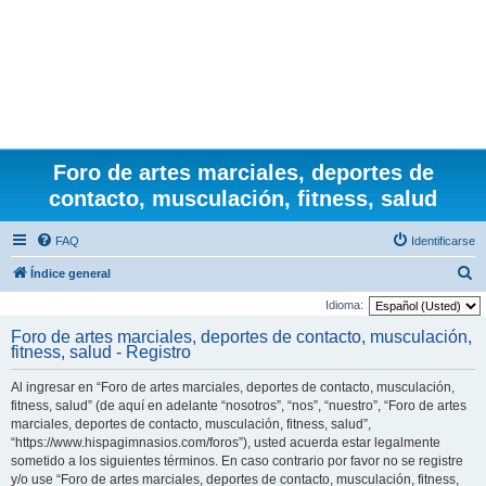
Foro de artes marciales, deportes de
contacto, musculación, fitness, salud
FAQ
Identificarse
B
Índice general
u
Idioma:
s
Foro de artes marciales, deportes de contacto, musculación,
fitness, salud - Registro
c
a
Al ingresar en “Foro de artes marciales, deportes de contacto, musculación,
r
fitness, salud” (de aquí en adelante “nosotros”, “nos”, “nuestro”, “Foro de artes
marciales, deportes de contacto, musculación, fitness, salud”,
“https://www.hispagimnasios.com/foros”), usted acuerda estar legalmente
sometido a los siguientes términos. En caso contrario por favor no se registre
y/o use “Foro de artes marciales, deportes de contacto, musculación, fitness,