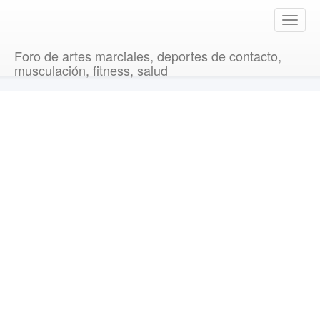
T
o
g
Foro de artes marciales, deportes de contacto,
g
musculación, fitness, salud
l
e
n
a
v
i
g
a
t
i
o
n