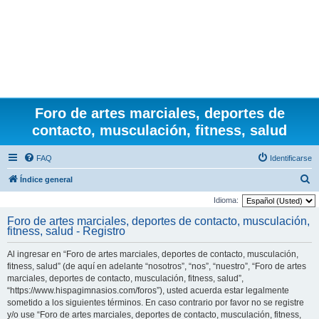
Foro de artes marciales, deportes de
contacto, musculación, fitness, salud
FAQ
Identificarse
B
Índice general
u
Idioma:
s
Foro de artes marciales, deportes de contacto, musculación,
fitness, salud - Registro
c
a
Al ingresar en “Foro de artes marciales, deportes de contacto, musculación,
r
fitness, salud” (de aquí en adelante “nosotros”, “nos”, “nuestro”, “Foro de artes
marciales, deportes de contacto, musculación, fitness, salud”,
“https://www.hispagimnasios.com/foros”), usted acuerda estar legalmente
sometido a los siguientes términos. En caso contrario por favor no se registre
y/o use “Foro de artes marciales, deportes de contacto, musculación, fitness,