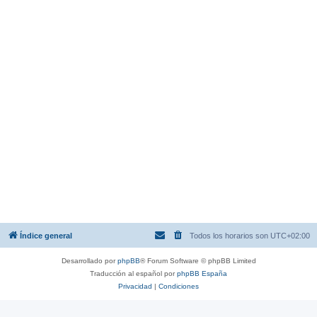
Índice general
Todos los horarios son
UTC+02:00
Desarrollado por
phpBB
® Forum Software © phpBB Limited
Traducción al español por
phpBB España
Privacidad
|
Condiciones