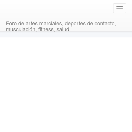
T
o
g
Foro de artes marciales, deportes de contacto,
g
musculación, fitness, salud
l
e
n
a
v
i
g
a
t
i
o
n