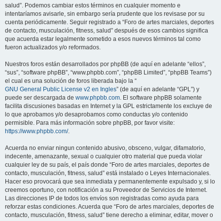
salud”. Podemos cambiar estos términos en cualquier momento e
intentaríamos avisarle, sin embargo sería prudente que los revisase por su
cuenta periódicamente. Seguir registrado a “Foro de artes marciales, deportes
de contacto, musculación, fitness, salud” después de esos cambios significa
que acuerda estar legalmente sometido a esos nuevos términos tal como
fueron actualizados y/o reformados.
Nuestros foros están desarrollados por phpBB (de aquí en adelante “ellos”,
“sus”, “software phpBB”, “www.phpbb.com”, “phpBB Limited”, “phpBB Teams”)
el cual es una solución de foros liberada bajo la “
GNU General Public License v2 en Ingles
” (de aquí en adelante “GPL”) y
puede ser descargada de
www.phpbb.com
. El software phpBB solamente
facilita discusiones basadas en Internet y la GPL estrictamente los excluye de
lo que aprobamos y/o desaprobamos como conductas y/o contenido
permisible. Para más información sobre phpBB, por favor visite:
https://www.phpbb.com/
.
Acuerda no enviar ningun contenido abusivo, obsceno, vulgar, difamatorio,
indecente, amenazante, sexual o cualquier otro material que pueda violar
cualquier ley de su país, el país donde “Foro de artes marciales, deportes de
contacto, musculación, fitness, salud” está instalado o Leyes Internacionales.
Hacer eso provocará que sea inmediata y permanentemente expulsado y, si lo
creemos oportuno, con notificación a su Proveedor de Servicios de Internet.
Las direcciones IP de todos los envíos son registradas como ayuda para
reforzar estas condiciones. Acuerda que “Foro de artes marciales, deportes de
contacto, musculación, fitness, salud” tiene derecho a eliminar, editar, mover o