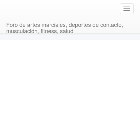
T
o
g
Foro de artes marciales, deportes de contacto,
g
musculación, fitness, salud
l
e
n
a
v
i
g
a
t
i
o
n