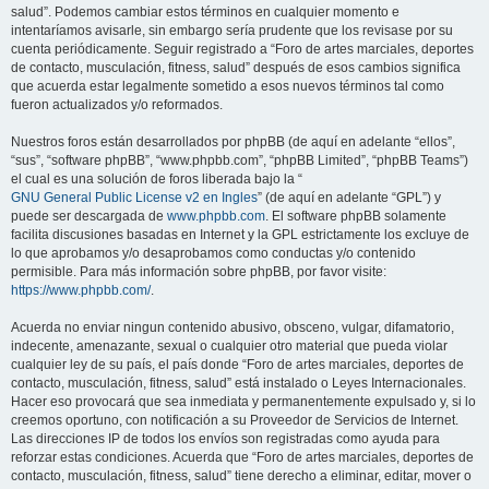
salud”. Podemos cambiar estos términos en cualquier momento e
intentaríamos avisarle, sin embargo sería prudente que los revisase por su
cuenta periódicamente. Seguir registrado a “Foro de artes marciales, deportes
de contacto, musculación, fitness, salud” después de esos cambios significa
que acuerda estar legalmente sometido a esos nuevos términos tal como
fueron actualizados y/o reformados.
Nuestros foros están desarrollados por phpBB (de aquí en adelante “ellos”,
“sus”, “software phpBB”, “www.phpbb.com”, “phpBB Limited”, “phpBB Teams”)
el cual es una solución de foros liberada bajo la “
GNU General Public License v2 en Ingles
” (de aquí en adelante “GPL”) y
puede ser descargada de
www.phpbb.com
. El software phpBB solamente
facilita discusiones basadas en Internet y la GPL estrictamente los excluye de
lo que aprobamos y/o desaprobamos como conductas y/o contenido
permisible. Para más información sobre phpBB, por favor visite:
https://www.phpbb.com/
.
Acuerda no enviar ningun contenido abusivo, obsceno, vulgar, difamatorio,
indecente, amenazante, sexual o cualquier otro material que pueda violar
cualquier ley de su país, el país donde “Foro de artes marciales, deportes de
contacto, musculación, fitness, salud” está instalado o Leyes Internacionales.
Hacer eso provocará que sea inmediata y permanentemente expulsado y, si lo
creemos oportuno, con notificación a su Proveedor de Servicios de Internet.
Las direcciones IP de todos los envíos son registradas como ayuda para
reforzar estas condiciones. Acuerda que “Foro de artes marciales, deportes de
contacto, musculación, fitness, salud” tiene derecho a eliminar, editar, mover o