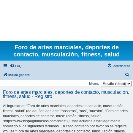
Foro de artes marciales, deportes de
contacto, musculación, fitness, salud
FAQ
Identificarse
B
Índice general
u
Idioma:
s
Foro de artes marciales, deportes de contacto, musculación,
fitness, salud - Registro
c
a
Al ingresar en “Foro de artes marciales, deportes de contacto, musculación,
r
fitness, salud” (de aquí en adelante “nosotros”, “nos”, “nuestro”, “Foro de artes
marciales, deportes de contacto, musculación, fitness, salud”,
“https://www.hispagimnasios.com/foros”), usted acuerda estar legalmente
sometido a los siguientes términos. En caso contrario por favor no se registre
y/o use “Foro de artes marciales, deportes de contacto, musculación, fitness,