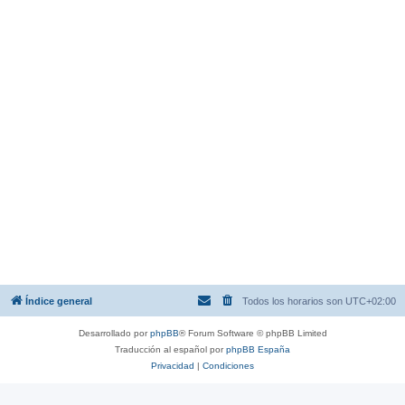
Índice general
Todos los horarios son
UTC+02:00
Desarrollado por
phpBB
® Forum Software © phpBB Limited
Traducción al español por
phpBB España
Privacidad
|
Condiciones