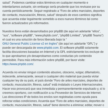
salud”. Podemos cambiar estos términos en cualquier momento e
intentaríamos avisarle, sin embargo sería prudente que los revisase por su
cuenta periódicamente. Seguir registrado a “Foro de artes marciales, deportes
de contacto, musculación, fitness, salud” después de esos cambios significa
que acuerda estar legalmente sometido a esos nuevos términos tal como
fueron actualizados y/o reformados.
Nuestros foros están desarrollados por phpBB (de aquí en adelante “ellos”,
“sus”, “software phpBB”, “www.phpbb.com”, “phpBB Limited”, “phpBB Teams”)
el cual es una solución de foros liberada bajo la “
GNU General Public License v2 en Ingles
” (de aquí en adelante “GPL”) y
puede ser descargada de
www.phpbb.com
. El software phpBB solamente
facilita discusiones basadas en Internet y la GPL estrictamente los excluye de
lo que aprobamos y/o desaprobamos como conductas y/o contenido
permisible. Para más información sobre phpBB, por favor visite:
https://www.phpbb.com/
.
Acuerda no enviar ningun contenido abusivo, obsceno, vulgar, difamatorio,
indecente, amenazante, sexual o cualquier otro material que pueda violar
cualquier ley de su país, el país donde “Foro de artes marciales, deportes de
contacto, musculación, fitness, salud” está instalado o Leyes Internacionales.
Hacer eso provocará que sea inmediata y permanentemente expulsado y, si lo
creemos oportuno, con notificación a su Proveedor de Servicios de Internet.
Las direcciones IP de todos los envíos son registradas como ayuda para
reforzar estas condiciones. Acuerda que “Foro de artes marciales, deportes de
contacto, musculación, fitness, salud” tiene derecho a eliminar, editar, mover o