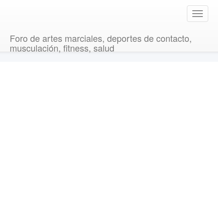
T
o
g
Foro de artes marciales, deportes de contacto,
g
musculación, fitness, salud
l
e
n
a
v
i
g
a
t
i
o
n