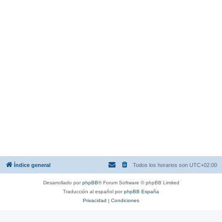
Índice general
Todos los horarios son
UTC+02:00
Desarrollado por
phpBB
® Forum Software © phpBB Limited
Traducción al español por
phpBB España
Privacidad
|
Condiciones