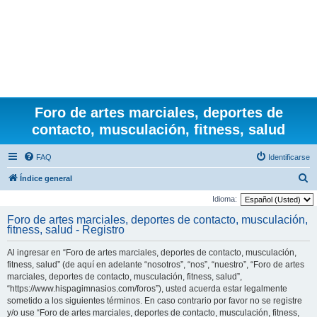
Foro de artes marciales, deportes de
contacto, musculación, fitness, salud
FAQ
Identificarse
B
Índice general
u
Idioma:
s
Foro de artes marciales, deportes de contacto, musculación,
fitness, salud - Registro
c
a
Al ingresar en “Foro de artes marciales, deportes de contacto, musculación,
r
fitness, salud” (de aquí en adelante “nosotros”, “nos”, “nuestro”, “Foro de artes
marciales, deportes de contacto, musculación, fitness, salud”,
“https://www.hispagimnasios.com/foros”), usted acuerda estar legalmente
sometido a los siguientes términos. En caso contrario por favor no se registre
y/o use “Foro de artes marciales, deportes de contacto, musculación, fitness,