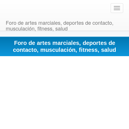
T
o
g
Foro de artes marciales, deportes de contacto,
g
musculación, fitness, salud
l
e
Foro de artes marciales, deportes de
n
a
contacto, musculación, fitness, salud
v
i
g
a
t
i
o
n