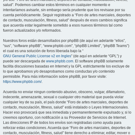
salud”. Podemos cambiar estos términos en cualquier momento e
intentaríamos avisarle, sin embargo sería prudente que los revisase por su
cuenta periódicamente. Seguir registrado a “Foro de artes marciales, deportes
de contacto, musculación, fitness, salud” después de esos cambios significa
que acuerda estar legalmente sometido a esos nuevos términos tal como
fueron actualizados y/o reformados.
Nuestros foros están desarrollados por phpBB (de aquí en adelante “ellos”,
“sus”, “software phpBB”, “www.phpbb.com”, “phpBB Limited”, “phpBB Teams”)
el cual es una solución de foros liberada bajo la “
GNU General Public License v2 en Ingles
” (de aquí en adelante “GPL”) y
puede ser descargada de
www.phpbb.com
. El software phpBB solamente
facilita discusiones basadas en Internet y la GPL estrictamente los excluye de
lo que aprobamos y/o desaprobamos como conductas y/o contenido
permisible. Para más información sobre phpBB, por favor visite:
https://www.phpbb.com/
.
Acuerda no enviar ningun contenido abusivo, obsceno, vulgar, difamatorio,
indecente, amenazante, sexual o cualquier otro material que pueda violar
cualquier ley de su país, el país donde “Foro de artes marciales, deportes de
contacto, musculación, fitness, salud” está instalado o Leyes Internacionales.
Hacer eso provocará que sea inmediata y permanentemente expulsado y, si lo
creemos oportuno, con notificación a su Proveedor de Servicios de Internet.
Las direcciones IP de todos los envíos son registradas como ayuda para
reforzar estas condiciones. Acuerda que “Foro de artes marciales, deportes de
contacto, musculación, fitness, salud” tiene derecho a eliminar, editar, mover o