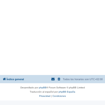
Índice general
Todos los horarios son
UTC+02:00
Desarrollado por
phpBB
® Forum Software © phpBB Limited
Traducción al español por
phpBB España
Privacidad
|
Condiciones