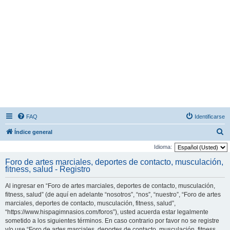
FAQ
Identificarse
B
Índice general
u
Idioma:
s
Foro de artes marciales, deportes de contacto, musculación,
fitness, salud - Registro
c
a
Al ingresar en “Foro de artes marciales, deportes de contacto, musculación,
r
fitness, salud” (de aquí en adelante “nosotros”, “nos”, “nuestro”, “Foro de artes
marciales, deportes de contacto, musculación, fitness, salud”,
“https://www.hispagimnasios.com/foros”), usted acuerda estar legalmente
sometido a los siguientes términos. En caso contrario por favor no se registre
y/o use “Foro de artes marciales, deportes de contacto, musculación, fitness,