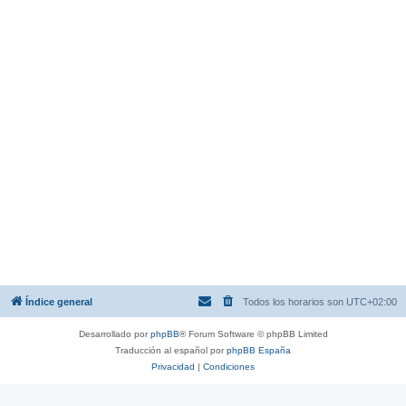
Índice general
Todos los horarios son
UTC+02:00
Desarrollado por
phpBB
® Forum Software © phpBB Limited
Traducción al español por
phpBB España
Privacidad
|
Condiciones