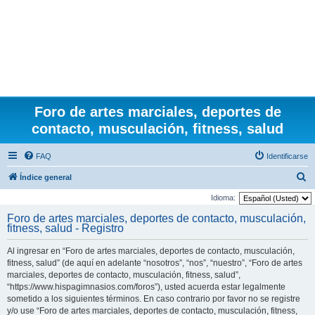
Foro de artes marciales, deportes de
contacto, musculación, fitness, salud
FAQ
Identificarse
B
Índice general
u
Idioma:
s
Foro de artes marciales, deportes de contacto, musculación,
fitness, salud - Registro
c
a
Al ingresar en “Foro de artes marciales, deportes de contacto, musculación,
r
fitness, salud” (de aquí en adelante “nosotros”, “nos”, “nuestro”, “Foro de artes
marciales, deportes de contacto, musculación, fitness, salud”,
“https://www.hispagimnasios.com/foros”), usted acuerda estar legalmente
sometido a los siguientes términos. En caso contrario por favor no se registre
y/o use “Foro de artes marciales, deportes de contacto, musculación, fitness,