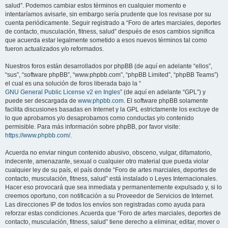
salud”. Podemos cambiar estos términos en cualquier momento e
intentaríamos avisarle, sin embargo sería prudente que los revisase por su
cuenta periódicamente. Seguir registrado a “Foro de artes marciales, deportes
de contacto, musculación, fitness, salud” después de esos cambios significa
que acuerda estar legalmente sometido a esos nuevos términos tal como
fueron actualizados y/o reformados.
Nuestros foros están desarrollados por phpBB (de aquí en adelante “ellos”,
“sus”, “software phpBB”, “www.phpbb.com”, “phpBB Limited”, “phpBB Teams”)
el cual es una solución de foros liberada bajo la “
GNU General Public License v2 en Ingles
” (de aquí en adelante “GPL”) y
puede ser descargada de
www.phpbb.com
. El software phpBB solamente
facilita discusiones basadas en Internet y la GPL estrictamente los excluye de
lo que aprobamos y/o desaprobamos como conductas y/o contenido
permisible. Para más información sobre phpBB, por favor visite:
https://www.phpbb.com/
.
Acuerda no enviar ningun contenido abusivo, obsceno, vulgar, difamatorio,
indecente, amenazante, sexual o cualquier otro material que pueda violar
cualquier ley de su país, el país donde “Foro de artes marciales, deportes de
contacto, musculación, fitness, salud” está instalado o Leyes Internacionales.
Hacer eso provocará que sea inmediata y permanentemente expulsado y, si lo
creemos oportuno, con notificación a su Proveedor de Servicios de Internet.
Las direcciones IP de todos los envíos son registradas como ayuda para
reforzar estas condiciones. Acuerda que “Foro de artes marciales, deportes de
contacto, musculación, fitness, salud” tiene derecho a eliminar, editar, mover o