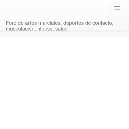
T
o
g
Foro de artes marciales, deportes de contacto,
g
musculación, fitness, salud
l
e
n
a
v
i
g
a
t
i
o
n