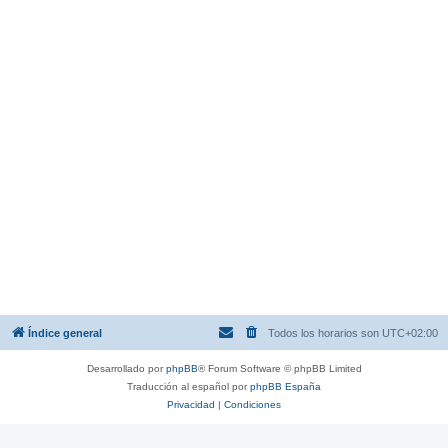
Índice general
Todos los horarios son
UTC+02:00
Desarrollado por
phpBB
® Forum Software © phpBB Limited
Traducción al español por
phpBB España
Privacidad
|
Condiciones