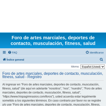
Foro de artes marciales, deportes de
contacto, musculación, fitness, salud
FAQ
Identificarse
B
Índice general
u
Idioma:
s
Foro de artes marciales, deportes de contacto, musculación,
fitness, salud - Registro
c
a
Al ingresar en “Foro de artes marciales, deportes de contacto, musculación,
r
fitness, salud” (de aquí en adelante “nosotros”, “nos”, “nuestro”, “Foro de artes
marciales, deportes de contacto, musculación, fitness, salud”,
“https://www.hispagimnasios.com/foros”), usted acuerda estar legalmente
sometido a los siguientes términos. En caso contrario por favor no se registre
y/o use “Foro de artes marciales, deportes de contacto, musculación, fitness,