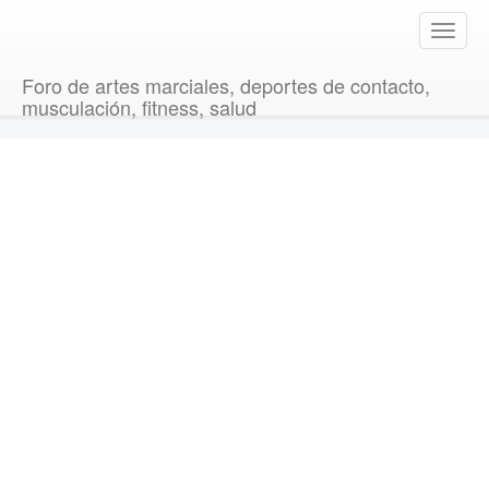
T
o
g
Foro de artes marciales, deportes de contacto,
g
musculación, fitness, salud
l
e
n
a
v
i
g
a
t
i
o
n