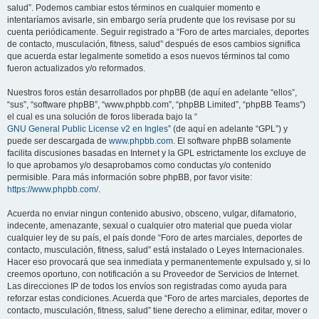
salud”. Podemos cambiar estos términos en cualquier momento e
intentaríamos avisarle, sin embargo sería prudente que los revisase por su
cuenta periódicamente. Seguir registrado a “Foro de artes marciales, deportes
de contacto, musculación, fitness, salud” después de esos cambios significa
que acuerda estar legalmente sometido a esos nuevos términos tal como
fueron actualizados y/o reformados.
Nuestros foros están desarrollados por phpBB (de aquí en adelante “ellos”,
“sus”, “software phpBB”, “www.phpbb.com”, “phpBB Limited”, “phpBB Teams”)
el cual es una solución de foros liberada bajo la “
GNU General Public License v2 en Ingles
” (de aquí en adelante “GPL”) y
puede ser descargada de
www.phpbb.com
. El software phpBB solamente
facilita discusiones basadas en Internet y la GPL estrictamente los excluye de
lo que aprobamos y/o desaprobamos como conductas y/o contenido
permisible. Para más información sobre phpBB, por favor visite:
https://www.phpbb.com/
.
Acuerda no enviar ningun contenido abusivo, obsceno, vulgar, difamatorio,
indecente, amenazante, sexual o cualquier otro material que pueda violar
cualquier ley de su país, el país donde “Foro de artes marciales, deportes de
contacto, musculación, fitness, salud” está instalado o Leyes Internacionales.
Hacer eso provocará que sea inmediata y permanentemente expulsado y, si lo
creemos oportuno, con notificación a su Proveedor de Servicios de Internet.
Las direcciones IP de todos los envíos son registradas como ayuda para
reforzar estas condiciones. Acuerda que “Foro de artes marciales, deportes de
contacto, musculación, fitness, salud” tiene derecho a eliminar, editar, mover o