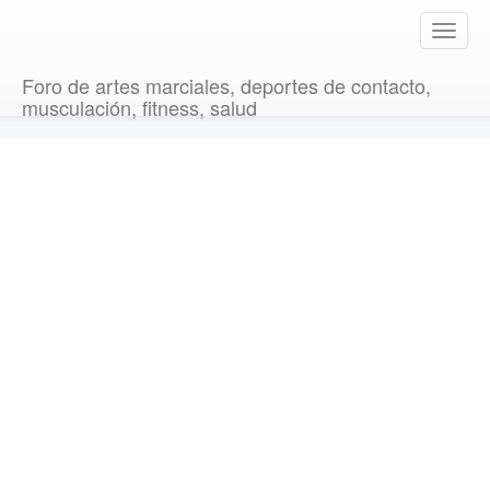
T
o
g
Foro de artes marciales, deportes de contacto,
g
musculación, fitness, salud
l
e
n
a
v
i
g
a
t
i
o
n