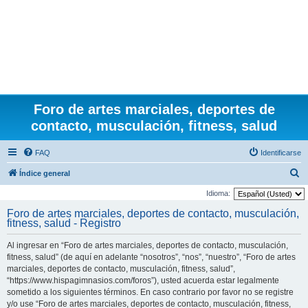
Foro de artes marciales, deportes de
contacto, musculación, fitness, salud
FAQ
Identificarse
B
Índice general
u
Idioma:
s
Foro de artes marciales, deportes de contacto, musculación,
fitness, salud - Registro
c
a
Al ingresar en “Foro de artes marciales, deportes de contacto, musculación,
r
fitness, salud” (de aquí en adelante “nosotros”, “nos”, “nuestro”, “Foro de artes
marciales, deportes de contacto, musculación, fitness, salud”,
“https://www.hispagimnasios.com/foros”), usted acuerda estar legalmente
sometido a los siguientes términos. En caso contrario por favor no se registre
y/o use “Foro de artes marciales, deportes de contacto, musculación, fitness,