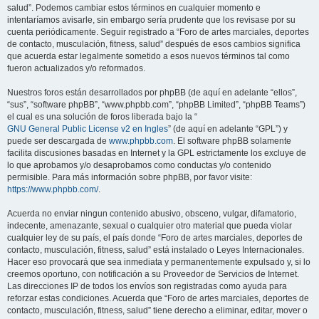
salud”. Podemos cambiar estos términos en cualquier momento e
intentaríamos avisarle, sin embargo sería prudente que los revisase por su
cuenta periódicamente. Seguir registrado a “Foro de artes marciales, deportes
de contacto, musculación, fitness, salud” después de esos cambios significa
que acuerda estar legalmente sometido a esos nuevos términos tal como
fueron actualizados y/o reformados.
Nuestros foros están desarrollados por phpBB (de aquí en adelante “ellos”,
“sus”, “software phpBB”, “www.phpbb.com”, “phpBB Limited”, “phpBB Teams”)
el cual es una solución de foros liberada bajo la “
GNU General Public License v2 en Ingles
” (de aquí en adelante “GPL”) y
puede ser descargada de
www.phpbb.com
. El software phpBB solamente
facilita discusiones basadas en Internet y la GPL estrictamente los excluye de
lo que aprobamos y/o desaprobamos como conductas y/o contenido
permisible. Para más información sobre phpBB, por favor visite:
https://www.phpbb.com/
.
Acuerda no enviar ningun contenido abusivo, obsceno, vulgar, difamatorio,
indecente, amenazante, sexual o cualquier otro material que pueda violar
cualquier ley de su país, el país donde “Foro de artes marciales, deportes de
contacto, musculación, fitness, salud” está instalado o Leyes Internacionales.
Hacer eso provocará que sea inmediata y permanentemente expulsado y, si lo
creemos oportuno, con notificación a su Proveedor de Servicios de Internet.
Las direcciones IP de todos los envíos son registradas como ayuda para
reforzar estas condiciones. Acuerda que “Foro de artes marciales, deportes de
contacto, musculación, fitness, salud” tiene derecho a eliminar, editar, mover o