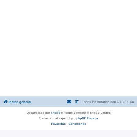
Índice general
Todos los horarios son
UTC+02:00
Desarrollado por
phpBB
® Forum Software © phpBB Limited
Traducción al español por
phpBB España
Privacidad
|
Condiciones