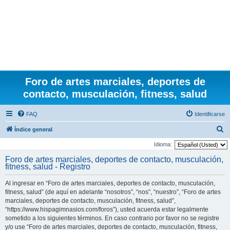
Foro de artes marciales, deportes de
contacto, musculación, fitness, salud
FAQ
Identificarse
B
Índice general
u
Idioma:
s
Foro de artes marciales, deportes de contacto, musculación,
fitness, salud - Registro
c
a
Al ingresar en “Foro de artes marciales, deportes de contacto, musculación,
r
fitness, salud” (de aquí en adelante “nosotros”, “nos”, “nuestro”, “Foro de artes
marciales, deportes de contacto, musculación, fitness, salud”,
“https://www.hispagimnasios.com/foros”), usted acuerda estar legalmente
sometido a los siguientes términos. En caso contrario por favor no se registre
y/o use “Foro de artes marciales, deportes de contacto, musculación, fitness,