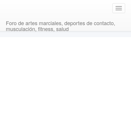
T
o
g
Foro de artes marciales, deportes de contacto,
g
musculación, fitness, salud
l
e
n
a
v
i
g
a
t
i
o
n