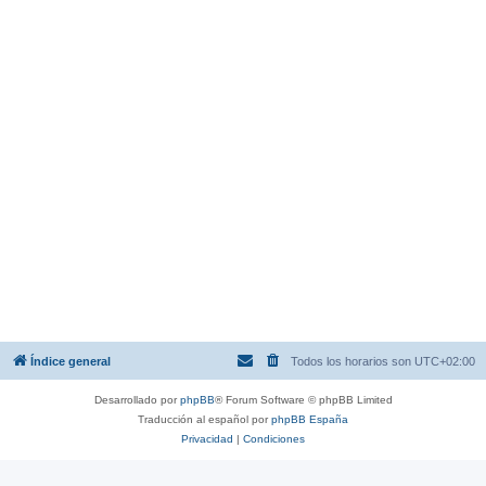
Índice general
Todos los horarios son
UTC+02:00
Desarrollado por
phpBB
® Forum Software © phpBB Limited
Traducción al español por
phpBB España
Privacidad
|
Condiciones