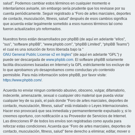
salud”. Podemos cambiar estos términos en cualquier momento e
intentaríamos avisarle, sin embargo sería prudente que los revisase por su
cuenta periódicamente. Seguir registrado a “Foro de artes marciales, deportes
de contacto, musculación, fitness, salud” después de esos cambios significa
que acuerda estar legalmente sometido a esos nuevos términos tal como
fueron actualizados y/o reformados.
Nuestros foros están desarrollados por phpBB (de aquí en adelante “ellos”,
“sus”, “software phpBB”, “www.phpbb.com”, “phpBB Limited”, “phpBB Teams”)
el cual es una solución de foros liberada bajo la “
GNU General Public License v2 en Ingles
” (de aquí en adelante “GPL”) y
puede ser descargada de
www.phpbb.com
. El software phpBB solamente
facilita discusiones basadas en Internet y la GPL estrictamente los excluye de
lo que aprobamos y/o desaprobamos como conductas y/o contenido
permisible. Para más información sobre phpBB, por favor visite:
https://www.phpbb.com/
.
Acuerda no enviar ningun contenido abusivo, obsceno, vulgar, difamatorio,
indecente, amenazante, sexual o cualquier otro material que pueda violar
cualquier ley de su país, el país donde “Foro de artes marciales, deportes de
contacto, musculación, fitness, salud” está instalado o Leyes Internacionales.
Hacer eso provocará que sea inmediata y permanentemente expulsado y, si lo
creemos oportuno, con notificación a su Proveedor de Servicios de Internet.
Las direcciones IP de todos los envíos son registradas como ayuda para
reforzar estas condiciones. Acuerda que “Foro de artes marciales, deportes de
contacto, musculación, fitness, salud” tiene derecho a eliminar, editar, mover o