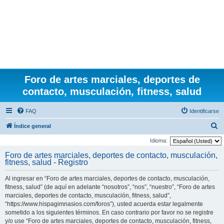
Foro de artes marciales, deportes de
contacto, musculación, fitness, salud
FAQ
Identificarse
B
Índice general
u
Idioma:
s
Foro de artes marciales, deportes de contacto, musculación,
fitness, salud - Registro
c
a
Al ingresar en “Foro de artes marciales, deportes de contacto, musculación,
r
fitness, salud” (de aquí en adelante “nosotros”, “nos”, “nuestro”, “Foro de artes
marciales, deportes de contacto, musculación, fitness, salud”,
“https://www.hispagimnasios.com/foros”), usted acuerda estar legalmente
sometido a los siguientes términos. En caso contrario por favor no se registre
y/o use “Foro de artes marciales, deportes de contacto, musculación, fitness,