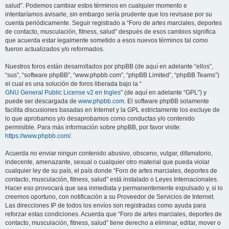
salud”. Podemos cambiar estos términos en cualquier momento e
intentaríamos avisarle, sin embargo sería prudente que los revisase por su
cuenta periódicamente. Seguir registrado a “Foro de artes marciales, deportes
de contacto, musculación, fitness, salud” después de esos cambios significa
que acuerda estar legalmente sometido a esos nuevos términos tal como
fueron actualizados y/o reformados.
Nuestros foros están desarrollados por phpBB (de aquí en adelante “ellos”,
“sus”, “software phpBB”, “www.phpbb.com”, “phpBB Limited”, “phpBB Teams”)
el cual es una solución de foros liberada bajo la “
GNU General Public License v2 en Ingles
” (de aquí en adelante “GPL”) y
puede ser descargada de
www.phpbb.com
. El software phpBB solamente
facilita discusiones basadas en Internet y la GPL estrictamente los excluye de
lo que aprobamos y/o desaprobamos como conductas y/o contenido
permisible. Para más información sobre phpBB, por favor visite:
https://www.phpbb.com/
.
Acuerda no enviar ningun contenido abusivo, obsceno, vulgar, difamatorio,
indecente, amenazante, sexual o cualquier otro material que pueda violar
cualquier ley de su país, el país donde “Foro de artes marciales, deportes de
contacto, musculación, fitness, salud” está instalado o Leyes Internacionales.
Hacer eso provocará que sea inmediata y permanentemente expulsado y, si lo
creemos oportuno, con notificación a su Proveedor de Servicios de Internet.
Las direcciones IP de todos los envíos son registradas como ayuda para
reforzar estas condiciones. Acuerda que “Foro de artes marciales, deportes de
contacto, musculación, fitness, salud” tiene derecho a eliminar, editar, mover o