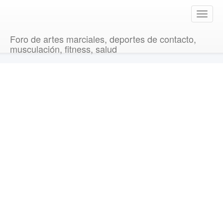
T
o
g
Foro de artes marciales, deportes de contacto,
g
musculación, fitness, salud
l
e
n
a
v
i
g
a
t
i
o
n