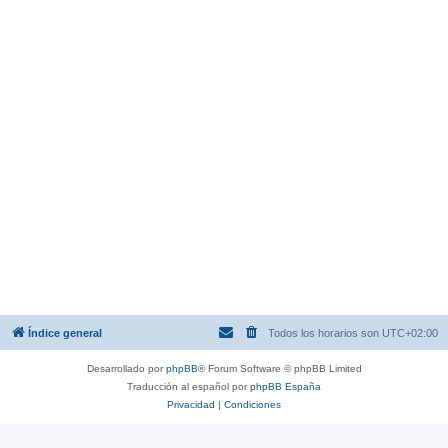
Índice general
Todos los horarios son
UTC+02:00
Desarrollado por
phpBB
® Forum Software © phpBB Limited
Traducción al español por
phpBB España
Privacidad
|
Condiciones