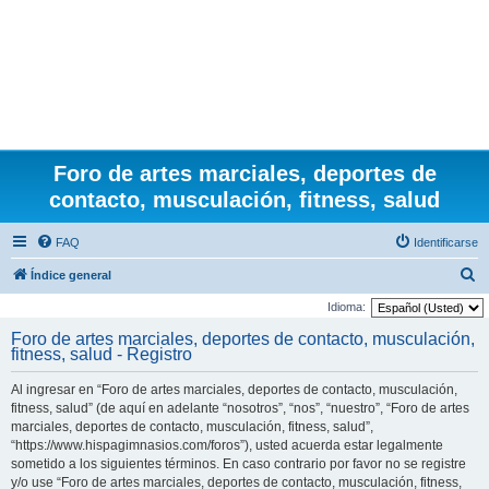
Foro de artes marciales, deportes de
contacto, musculación, fitness, salud
FAQ
Identificarse
B
Índice general
u
Idioma:
s
Foro de artes marciales, deportes de contacto, musculación,
fitness, salud - Registro
c
a
Al ingresar en “Foro de artes marciales, deportes de contacto, musculación,
r
fitness, salud” (de aquí en adelante “nosotros”, “nos”, “nuestro”, “Foro de artes
marciales, deportes de contacto, musculación, fitness, salud”,
“https://www.hispagimnasios.com/foros”), usted acuerda estar legalmente
sometido a los siguientes términos. En caso contrario por favor no se registre
y/o use “Foro de artes marciales, deportes de contacto, musculación, fitness,