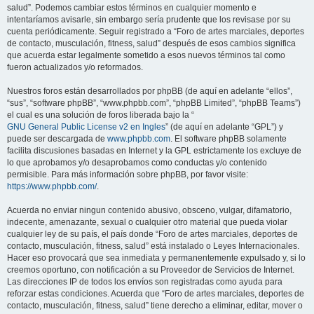
salud”. Podemos cambiar estos términos en cualquier momento e
intentaríamos avisarle, sin embargo sería prudente que los revisase por su
cuenta periódicamente. Seguir registrado a “Foro de artes marciales, deportes
de contacto, musculación, fitness, salud” después de esos cambios significa
que acuerda estar legalmente sometido a esos nuevos términos tal como
fueron actualizados y/o reformados.
Nuestros foros están desarrollados por phpBB (de aquí en adelante “ellos”,
“sus”, “software phpBB”, “www.phpbb.com”, “phpBB Limited”, “phpBB Teams”)
el cual es una solución de foros liberada bajo la “
GNU General Public License v2 en Ingles
” (de aquí en adelante “GPL”) y
puede ser descargada de
www.phpbb.com
. El software phpBB solamente
facilita discusiones basadas en Internet y la GPL estrictamente los excluye de
lo que aprobamos y/o desaprobamos como conductas y/o contenido
permisible. Para más información sobre phpBB, por favor visite:
https://www.phpbb.com/
.
Acuerda no enviar ningun contenido abusivo, obsceno, vulgar, difamatorio,
indecente, amenazante, sexual o cualquier otro material que pueda violar
cualquier ley de su país, el país donde “Foro de artes marciales, deportes de
contacto, musculación, fitness, salud” está instalado o Leyes Internacionales.
Hacer eso provocará que sea inmediata y permanentemente expulsado y, si lo
creemos oportuno, con notificación a su Proveedor de Servicios de Internet.
Las direcciones IP de todos los envíos son registradas como ayuda para
reforzar estas condiciones. Acuerda que “Foro de artes marciales, deportes de
contacto, musculación, fitness, salud” tiene derecho a eliminar, editar, mover o