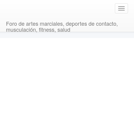
T
o
g
Foro de artes marciales, deportes de contacto,
g
musculación, fitness, salud
l
e
n
a
v
i
g
a
t
i
o
n