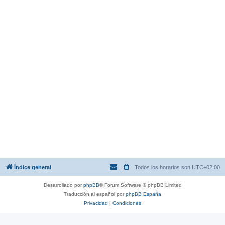
Índice general
Todos los horarios son
UTC+02:00
Desarrollado por
phpBB
® Forum Software © phpBB Limited
Traducción al español por
phpBB España
Privacidad
|
Condiciones