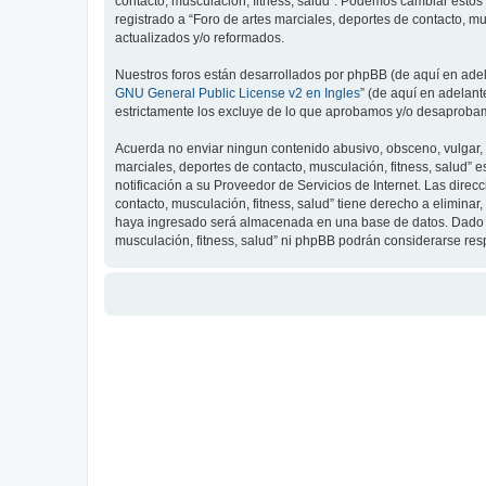
contacto, musculación, fitness, salud”. Podemos cambiar estos
registrado a “Foro de artes marciales, deportes de contacto, 
actualizados y/o reformados.
Nuestros foros están desarrollados por phpBB (de aquí en adela
GNU General Public License v2 en Ingles
” (de aquí en adelan
estrictamente los excluye de lo que aprobamos y/o desaprobam
Acuerda no enviar ningun contenido abusivo, obsceno, vulgar, d
marciales, deportes de contacto, musculación, fitness, salud”
notificación a su Proveedor de Servicios de Internet. Las dire
contacto, musculación, fitness, salud” tiene derecho a elimin
haya ingresado será almacenada en una base de datos. Dado que
musculación, fitness, salud” ni phpBB podrán considerarse re