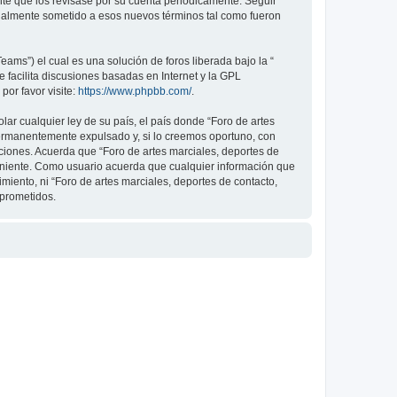
nte que los revisase por su cuenta periódicamente. Seguir
legalmente sometido a esos nuevos términos tal como fueron
ams”) el cual es una solución de foros liberada bajo la “
 facilita discusiones basadas en Internet y la GPL
or favor visite:
https://www.phpbb.com/
.
ar cualquier ley de su país, el país donde “Foro de artes
permanentemente expulsado y, si lo creemos oportuno, con
iciones. Acuerda que “Foro de artes marciales, deportes de
veniente. Como usuario acuerda que cualquier información que
ento, ni “Foro de artes marciales, deportes de contacto,
mprometidos.