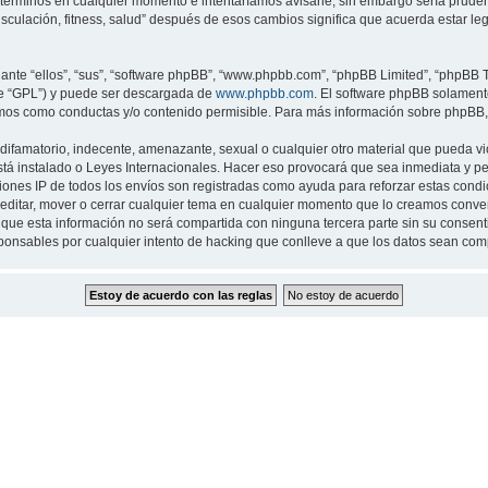
 términos en cualquier momento e intentaríamos avisarle, sin embargo sería prude
musculación, fitness, salud” después de esos cambios significa que acuerda estar 
nte “ellos”, “sus”, “software phpBB”, “www.phpbb.com”, “phpBB Limited”, “phpBB Te
te “GPL”) y puede ser descargada de
www.phpbb.com
. El software phpBB solamente
os como conductas y/o contenido permisible. Para más información sobre phpBB, p
ifamatorio, indecente, amenazante, sexual o cualquier otro material que pueda viol
 está instalado o Leyes Internacionales. Hacer eso provocará que sea inmediata y 
cciones IP de todos los envíos son registradas como ayuda para reforzar estas cond
ar, editar, mover o cerrar cualquier tema en cualquier momento que lo creamos con
 esta información no será compartida con ninguna tercera parte sin su consentimi
sponsables por cualquier intento de hacking que conlleve a que los datos sean co