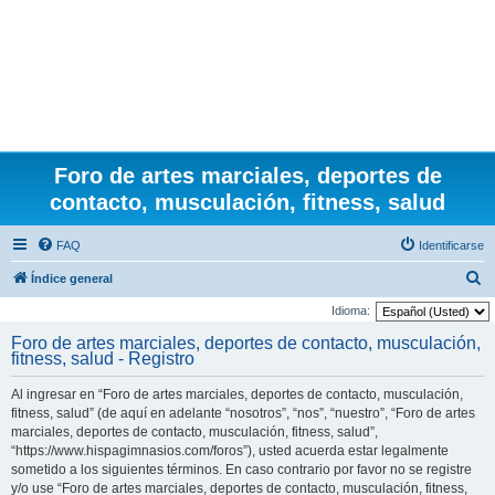
Foro de artes marciales, deportes de
contacto, musculación, fitness, salud
FAQ
Identificarse
B
Índice general
u
Idioma:
s
Foro de artes marciales, deportes de contacto, musculación,
fitness, salud - Registro
c
a
Al ingresar en “Foro de artes marciales, deportes de contacto, musculación,
r
fitness, salud” (de aquí en adelante “nosotros”, “nos”, “nuestro”, “Foro de artes
marciales, deportes de contacto, musculación, fitness, salud”,
“https://www.hispagimnasios.com/foros”), usted acuerda estar legalmente
sometido a los siguientes términos. En caso contrario por favor no se registre
y/o use “Foro de artes marciales, deportes de contacto, musculación, fitness,