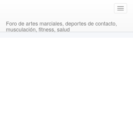
T
o
g
Foro de artes marciales, deportes de contacto,
g
musculación, fitness, salud
l
e
n
a
v
i
g
a
t
i
o
n