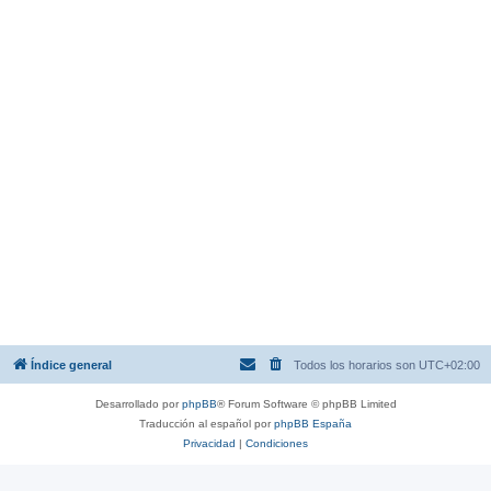
Índice general
Todos los horarios son
UTC+02:00
Desarrollado por
phpBB
® Forum Software © phpBB Limited
Traducción al español por
phpBB España
Privacidad
|
Condiciones