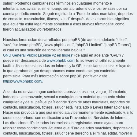
salud”. Podemos cambiar estos términos en cualquier momento e
intentaríamos avisarle, sin embargo sería prudente que los revisase por su
cuenta periódicamente. Seguir registrado a “Foro de artes marciales, deportes
de contacto, musculación, fitness, salud” después de esos cambios significa
que acuerda estar legalmente sometido a esos nuevos términos tal como
fueron actualizados y/o reformados.
Nuestros foros están desarrollados por phpBB (de aquí en adelante “ellos”,
“sus”, “software phpBB”, “www.phpbb.com”, “phpBB Limited”, “phpBB Teams”)
el cual es una solución de foros liberada bajo la “
GNU General Public License v2 en Ingles
” (de aquí en adelante “GPL”) y
puede ser descargada de
www.phpbb.com
. El software phpBB solamente
facilita discusiones basadas en Internet y la GPL estrictamente los excluye de
lo que aprobamos y/o desaprobamos como conductas y/o contenido
permisible. Para más información sobre phpBB, por favor visite:
https://www.phpbb.com/
.
Acuerda no enviar ningun contenido abusivo, obsceno, vulgar, difamatorio,
indecente, amenazante, sexual o cualquier otro material que pueda violar
cualquier ley de su país, el país donde “Foro de artes marciales, deportes de
contacto, musculación, fitness, salud” está instalado o Leyes Internacionales.
Hacer eso provocará que sea inmediata y permanentemente expulsado y, si lo
creemos oportuno, con notificación a su Proveedor de Servicios de Internet.
Las direcciones IP de todos los envíos son registradas como ayuda para
reforzar estas condiciones. Acuerda que “Foro de artes marciales, deportes de
contacto, musculación, fitness, salud” tiene derecho a eliminar, editar, mover o