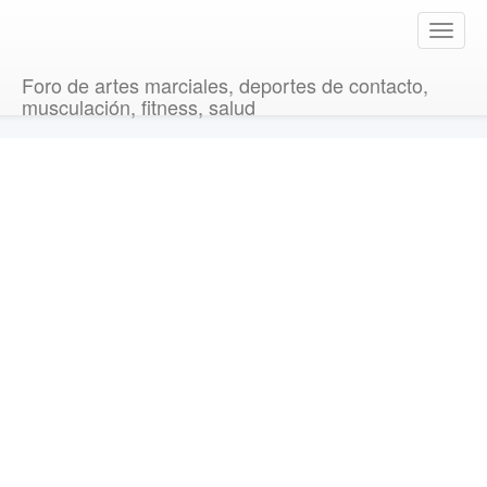
T
o
g
Foro de artes marciales, deportes de contacto,
g
musculación, fitness, salud
l
e
n
a
v
i
g
a
t
i
o
n