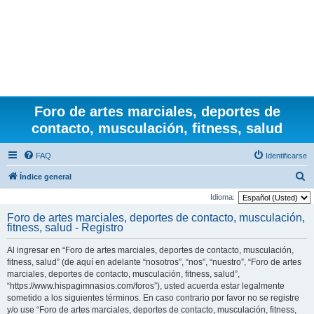
Foro de artes marciales, deportes de
contacto, musculación, fitness, salud
FAQ
Identificarse
B
Índice general
u
Idioma:
s
Foro de artes marciales, deportes de contacto, musculación,
fitness, salud - Registro
c
a
Al ingresar en “Foro de artes marciales, deportes de contacto, musculación,
r
fitness, salud” (de aquí en adelante “nosotros”, “nos”, “nuestro”, “Foro de artes
marciales, deportes de contacto, musculación, fitness, salud”,
“https://www.hispagimnasios.com/foros”), usted acuerda estar legalmente
sometido a los siguientes términos. En caso contrario por favor no se registre
y/o use “Foro de artes marciales, deportes de contacto, musculación, fitness,