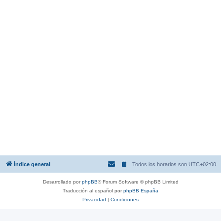
Índice general
Todos los horarios son
UTC+02:00
Desarrollado por
phpBB
® Forum Software © phpBB Limited
Traducción al español por
phpBB España
Privacidad
|
Condiciones