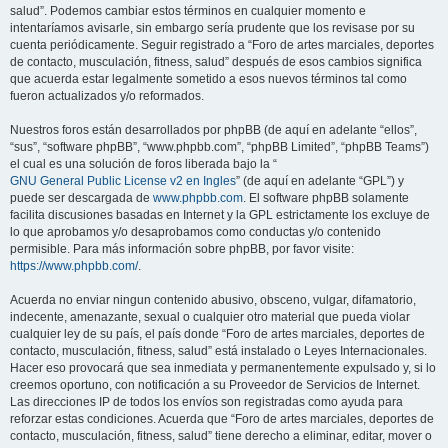
salud”. Podemos cambiar estos términos en cualquier momento e
intentaríamos avisarle, sin embargo sería prudente que los revisase por su
cuenta periódicamente. Seguir registrado a “Foro de artes marciales, deportes
de contacto, musculación, fitness, salud” después de esos cambios significa
que acuerda estar legalmente sometido a esos nuevos términos tal como
fueron actualizados y/o reformados.
Nuestros foros están desarrollados por phpBB (de aquí en adelante “ellos”,
“sus”, “software phpBB”, “www.phpbb.com”, “phpBB Limited”, “phpBB Teams”)
el cual es una solución de foros liberada bajo la “
GNU General Public License v2 en Ingles
” (de aquí en adelante “GPL”) y
puede ser descargada de
www.phpbb.com
. El software phpBB solamente
facilita discusiones basadas en Internet y la GPL estrictamente los excluye de
lo que aprobamos y/o desaprobamos como conductas y/o contenido
permisible. Para más información sobre phpBB, por favor visite:
https://www.phpbb.com/
.
Acuerda no enviar ningun contenido abusivo, obsceno, vulgar, difamatorio,
indecente, amenazante, sexual o cualquier otro material que pueda violar
cualquier ley de su país, el país donde “Foro de artes marciales, deportes de
contacto, musculación, fitness, salud” está instalado o Leyes Internacionales.
Hacer eso provocará que sea inmediata y permanentemente expulsado y, si lo
creemos oportuno, con notificación a su Proveedor de Servicios de Internet.
Las direcciones IP de todos los envíos son registradas como ayuda para
reforzar estas condiciones. Acuerda que “Foro de artes marciales, deportes de
contacto, musculación, fitness, salud” tiene derecho a eliminar, editar, mover o