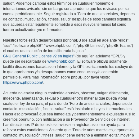
salud”. Podemos cambiar estos términos en cualquier momento e
intentaríamos avisarle, sin embargo sería prudente que los revisase por su
cuenta periódicamente. Seguir registrado a “Foro de artes marciales, deportes
de contacto, musculación, fitness, salud” después de esos cambios significa
que acuerda estar legalmente sometido a esos nuevos términos tal como
fueron actualizados y/o reformados.
Nuestros foros están desarrollados por phpBB (de aquí en adelante “ellos”,
“sus”, “software phpBB”, “www.phpbb.com”, “phpBB Limited”, “phpBB Teams”)
el cual es una solución de foros liberada bajo la “
GNU General Public License v2 en Ingles
” (de aquí en adelante “GPL”) y
puede ser descargada de
www.phpbb.com
. El software phpBB solamente
facilita discusiones basadas en Internet y la GPL estrictamente los excluye de
lo que aprobamos y/o desaprobamos como conductas y/o contenido
permisible. Para más información sobre phpBB, por favor visite:
https://www.phpbb.com/
.
Acuerda no enviar ningun contenido abusivo, obsceno, vulgar, difamatorio,
indecente, amenazante, sexual o cualquier otro material que pueda violar
cualquier ley de su país, el país donde “Foro de artes marciales, deportes de
contacto, musculación, fitness, salud” está instalado o Leyes Internacionales.
Hacer eso provocará que sea inmediata y permanentemente expulsado y, si lo
creemos oportuno, con notificación a su Proveedor de Servicios de Internet.
Las direcciones IP de todos los envíos son registradas como ayuda para
reforzar estas condiciones. Acuerda que “Foro de artes marciales, deportes de
contacto, musculación, fitness, salud” tiene derecho a eliminar, editar, mover o