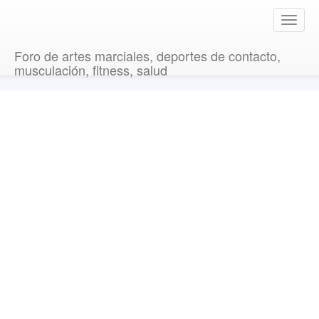
T
o
g
Foro de artes marciales, deportes de contacto,
g
musculación, fitness, salud
l
e
n
a
v
i
g
a
t
i
o
n