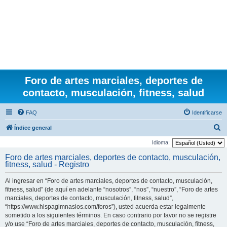
Foro de artes marciales, deportes de
contacto, musculación, fitness, salud
FAQ
Identificarse
B
Índice general
u
Idioma:
s
Foro de artes marciales, deportes de contacto, musculación,
fitness, salud - Registro
c
a
Al ingresar en “Foro de artes marciales, deportes de contacto, musculación,
r
fitness, salud” (de aquí en adelante “nosotros”, “nos”, “nuestro”, “Foro de artes
marciales, deportes de contacto, musculación, fitness, salud”,
“https://www.hispagimnasios.com/foros”), usted acuerda estar legalmente
sometido a los siguientes términos. En caso contrario por favor no se registre
y/o use “Foro de artes marciales, deportes de contacto, musculación, fitness,