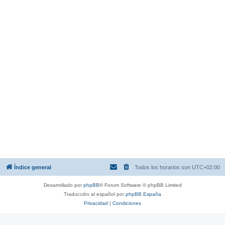
Índice general
Todos los horarios son
UTC+02:00
Desarrollado por
phpBB
® Forum Software © phpBB Limited
Traducción al español por
phpBB España
Privacidad
|
Condiciones