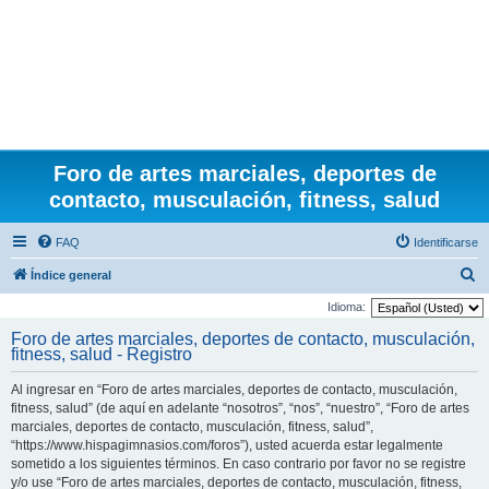
Foro de artes marciales, deportes de
contacto, musculación, fitness, salud
FAQ
Identificarse
B
Índice general
u
Idioma:
s
Foro de artes marciales, deportes de contacto, musculación,
fitness, salud - Registro
c
a
Al ingresar en “Foro de artes marciales, deportes de contacto, musculación,
r
fitness, salud” (de aquí en adelante “nosotros”, “nos”, “nuestro”, “Foro de artes
marciales, deportes de contacto, musculación, fitness, salud”,
“https://www.hispagimnasios.com/foros”), usted acuerda estar legalmente
sometido a los siguientes términos. En caso contrario por favor no se registre
y/o use “Foro de artes marciales, deportes de contacto, musculación, fitness,