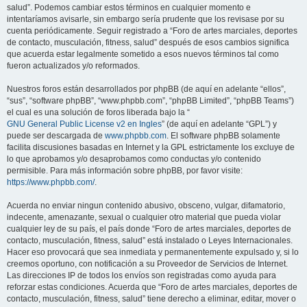
salud”. Podemos cambiar estos términos en cualquier momento e
intentaríamos avisarle, sin embargo sería prudente que los revisase por su
cuenta periódicamente. Seguir registrado a “Foro de artes marciales, deportes
de contacto, musculación, fitness, salud” después de esos cambios significa
que acuerda estar legalmente sometido a esos nuevos términos tal como
fueron actualizados y/o reformados.
Nuestros foros están desarrollados por phpBB (de aquí en adelante “ellos”,
“sus”, “software phpBB”, “www.phpbb.com”, “phpBB Limited”, “phpBB Teams”)
el cual es una solución de foros liberada bajo la “
GNU General Public License v2 en Ingles
” (de aquí en adelante “GPL”) y
puede ser descargada de
www.phpbb.com
. El software phpBB solamente
facilita discusiones basadas en Internet y la GPL estrictamente los excluye de
lo que aprobamos y/o desaprobamos como conductas y/o contenido
permisible. Para más información sobre phpBB, por favor visite:
https://www.phpbb.com/
.
Acuerda no enviar ningun contenido abusivo, obsceno, vulgar, difamatorio,
indecente, amenazante, sexual o cualquier otro material que pueda violar
cualquier ley de su país, el país donde “Foro de artes marciales, deportes de
contacto, musculación, fitness, salud” está instalado o Leyes Internacionales.
Hacer eso provocará que sea inmediata y permanentemente expulsado y, si lo
creemos oportuno, con notificación a su Proveedor de Servicios de Internet.
Las direcciones IP de todos los envíos son registradas como ayuda para
reforzar estas condiciones. Acuerda que “Foro de artes marciales, deportes de
contacto, musculación, fitness, salud” tiene derecho a eliminar, editar, mover o