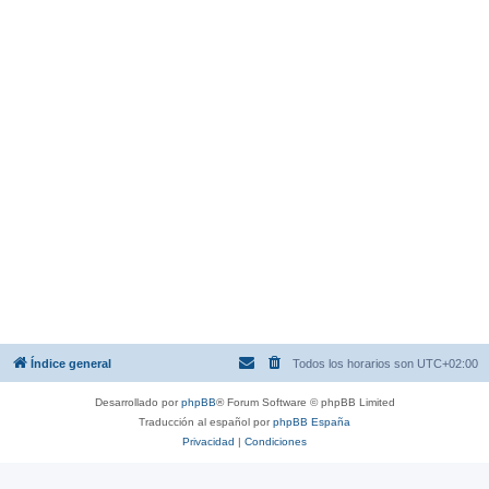
Índice general
Todos los horarios son
UTC+02:00
Desarrollado por
phpBB
® Forum Software © phpBB Limited
Traducción al español por
phpBB España
Privacidad
|
Condiciones