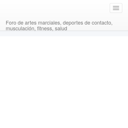
T
o
g
Foro de artes marciales, deportes de contacto,
g
musculación, fitness, salud
l
e
n
a
v
i
g
a
t
i
o
n