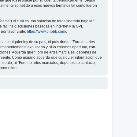
nte que los revisase por su cuenta periódicamente. Seguir
legalmente sometido a esos nuevos términos tal como fueron
ams”) el cual es una solución de foros liberada bajo la “
 facilita discusiones basadas en Internet y la GPL
or favor visite:
https://www.phpbb.com/
.
ar cualquier ley de su país, el país donde “Foro de artes
permanentemente expulsado y, si lo creemos oportuno, con
iciones. Acuerda que “Foro de artes marciales, deportes de
veniente. Como usuario acuerda que cualquier información que
ento, ni “Foro de artes marciales, deportes de contacto,
mprometidos.