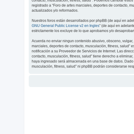
contacto, musculación, fitness, salud”. Podemos cambiar estos
registrado a “Foro de artes marciales, deportes de contacto, 
actualizados y/o reformados.
Nuestros foros están desarrollados por phpBB (de aquí en adela
GNU General Public License v2 en Ingles
” (de aquí en adelan
estrictamente los excluye de lo que aprobamos y/o desaprobam
Acuerda no enviar ningun contenido abusivo, obsceno, vulgar, d
marciales, deportes de contacto, musculación, fitness, salud”
notificación a su Proveedor de Servicios de Internet. Las dire
contacto, musculación, fitness, salud” tiene derecho a elimin
haya ingresado será almacenada en una base de datos. Dado que
musculación, fitness, salud” ni phpBB podrán considerarse re