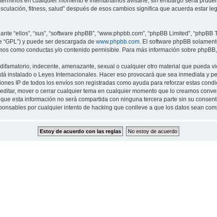
 términos en cualquier momento e intentaríamos avisarle, sin embargo sería prude
musculación, fitness, salud” después de esos cambios significa que acuerda estar 
nte “ellos”, “sus”, “software phpBB”, “www.phpbb.com”, “phpBB Limited”, “phpBB Te
te “GPL”) y puede ser descargada de
www.phpbb.com
. El software phpBB solamente
os como conductas y/o contenido permisible. Para más información sobre phpBB, p
ifamatorio, indecente, amenazante, sexual o cualquier otro material que pueda viol
 está instalado o Leyes Internacionales. Hacer eso provocará que sea inmediata y 
cciones IP de todos los envíos son registradas como ayuda para reforzar estas cond
ar, editar, mover o cerrar cualquier tema en cualquier momento que lo creamos con
 esta información no será compartida con ninguna tercera parte sin su consentimi
sponsables por cualquier intento de hacking que conlleve a que los datos sean co