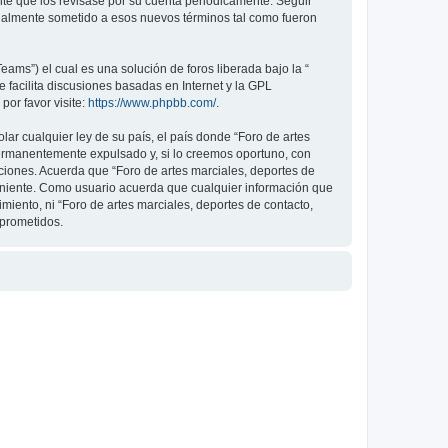
nte que los revisase por su cuenta periódicamente. Seguir
legalmente sometido a esos nuevos términos tal como fueron
ams”) el cual es una solución de foros liberada bajo la “
 facilita discusiones basadas en Internet y la GPL
or favor visite:
https://www.phpbb.com/
.
ar cualquier ley de su país, el país donde “Foro de artes
permanentemente expulsado y, si lo creemos oportuno, con
iciones. Acuerda que “Foro de artes marciales, deportes de
veniente. Como usuario acuerda que cualquier información que
ento, ni “Foro de artes marciales, deportes de contacto,
mprometidos.