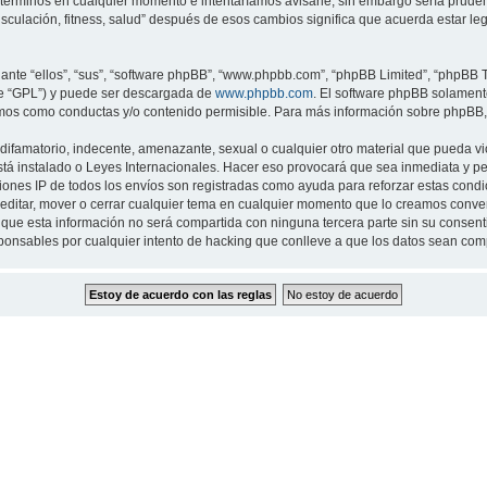
 términos en cualquier momento e intentaríamos avisarle, sin embargo sería prude
musculación, fitness, salud” después de esos cambios significa que acuerda estar 
nte “ellos”, “sus”, “software phpBB”, “www.phpbb.com”, “phpBB Limited”, “phpBB Te
te “GPL”) y puede ser descargada de
www.phpbb.com
. El software phpBB solamente
os como conductas y/o contenido permisible. Para más información sobre phpBB, p
ifamatorio, indecente, amenazante, sexual o cualquier otro material que pueda viol
 está instalado o Leyes Internacionales. Hacer eso provocará que sea inmediata y 
cciones IP de todos los envíos son registradas como ayuda para reforzar estas cond
ar, editar, mover o cerrar cualquier tema en cualquier momento que lo creamos con
 esta información no será compartida con ninguna tercera parte sin su consentimi
sponsables por cualquier intento de hacking que conlleve a que los datos sean co