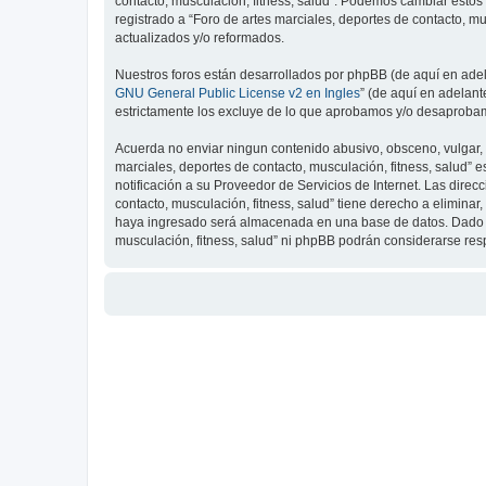
contacto, musculación, fitness, salud”. Podemos cambiar estos
registrado a “Foro de artes marciales, deportes de contacto, 
actualizados y/o reformados.
Nuestros foros están desarrollados por phpBB (de aquí en adela
GNU General Public License v2 en Ingles
” (de aquí en adelan
estrictamente los excluye de lo que aprobamos y/o desaprobam
Acuerda no enviar ningun contenido abusivo, obsceno, vulgar, d
marciales, deportes de contacto, musculación, fitness, salud”
notificación a su Proveedor de Servicios de Internet. Las dire
contacto, musculación, fitness, salud” tiene derecho a elimin
haya ingresado será almacenada en una base de datos. Dado que
musculación, fitness, salud” ni phpBB podrán considerarse re